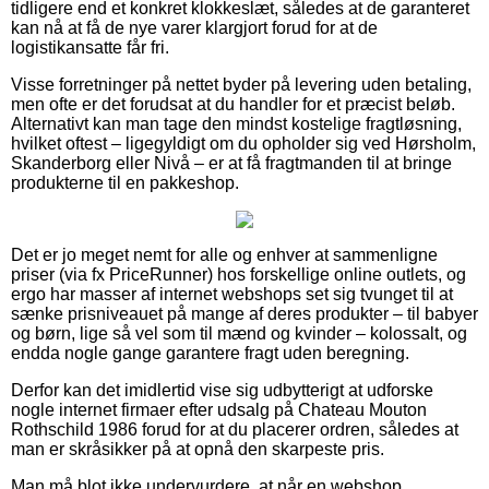
tidligere end et konkret klokkeslæt, således at de garanteret
kan nå at få de nye varer klargjort forud for at de
logistikansatte får fri.
Visse forretninger på nettet byder på levering uden betaling,
men ofte er det forudsat at du handler for et præcist beløb.
Alternativt kan man tage den mindst kostelige fragtløsning,
hvilket oftest – ligegyldigt om du opholder sig ved Hørsholm,
Skanderborg eller Nivå – er at få fragtmanden til at bringe
produkterne til en pakkeshop.
Det er jo meget nemt for alle og enhver at sammenligne
priser (via fx PriceRunner) hos forskellige online outlets, og
ergo har masser af internet webshops set sig tvunget til at
sænke prisniveauet på mange af deres produkter – til babyer
og børn, lige så vel som til mænd og kvinder – kolossalt, og
endda nogle gange garantere fragt uden beregning.
Derfor kan det imidlertid vise sig udbytterigt at udforske
nogle internet firmaer efter udsalg på Chateau Mouton
Rothschild 1986 forud for at du placerer ordren, således at
man er skråsikker på at opnå den skarpeste pris.
Man må blot ikke undervurdere, at når en webshop