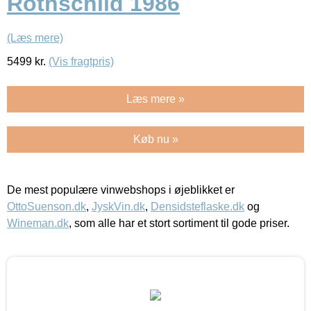
Rothschild 1986
(Læs mere)
5499
kr.
(Vis fragtpris)
Læs mere »
Køb nu »
De mest populære vinwebshops i øjeblikket er
OttoSuenson.dk
,
JyskVin.dk
,
Densidsteflaske.dk
og
Wineman.dk
, som alle har et stort sortiment til gode priser.