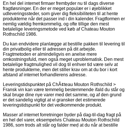
En hel del internet firmaer frembyder nu til dags diverse
fragtløsninger. En der er meget populær er i øjeblikket
udleveringssteder, som giver dig fleksibiliteten til at hente
produkterne når det passer ind i din kalender. Fragtformen er
nemlig vældig fremkommelig, og ofte tillige den mest
betalelige leveringsmetode ved køb af Chateau Mouton
Rothschild 1986.
Du kan endvidere planlægge at bestille pakken til levering til
din privatbolig eller til adressen på dit arbejde.
Fragtmetoden er almindeligvis en anelse mere
omkostningsfuld, men også meget uproblematisk. Den mest
betalelige fragtmulighed vil dog til enhver tid være selv at
hente produkterne, men det stiller krav om at du bor i kort
afstand af internet forhandlerens adresse.
Leveringstidspunktet på ChÃ¢teau Mouton Rothschild >
Fransk vin kan være temmelig bestemmende ifald du står og
skal bruge dine nye varer med det samme, og af den grund
er det sandelig vigtigt at vi gransker det estimerede
leveringstidspunkt for det vedkommende produkt.
Masser af internet forretninger byder på dag-til-dag fragt på
en hel del varer, eksempelvis Chateau Mouton Rothschild
1986, som trods alt står og falder med at du når at bestille