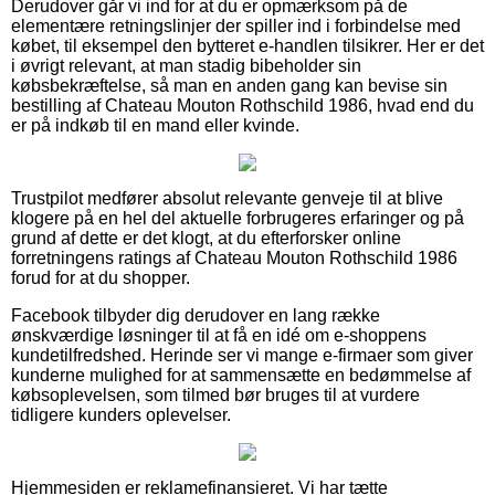
Derudover går vi ind for at du er opmærksom på de
elementære retningslinjer der spiller ind i forbindelse med
købet, til eksempel den bytteret e-handlen tilsikrer. Her er det
i øvrigt relevant, at man stadig bibeholder sin
købsbekræftelse, så man en anden gang kan bevise sin
bestilling af Chateau Mouton Rothschild 1986, hvad end du
er på indkøb til en mand eller kvinde.
Trustpilot medfører absolut relevante genveje til at blive
klogere på en hel del aktuelle forbrugeres erfaringer og på
grund af dette er det klogt, at du efterforsker online
forretningens ratings af Chateau Mouton Rothschild 1986
forud for at du shopper.
Facebook tilbyder dig derudover en lang række
ønskværdige løsninger til at få en idé om e-shoppens
kundetilfredshed. Herinde ser vi mange e-firmaer som giver
kunderne mulighed for at sammensætte en bedømmelse af
købsoplevelsen, som tilmed bør bruges til at vurdere
tidligere kunders oplevelser.
Hjemmesiden er reklamefinansieret. Vi har tætte