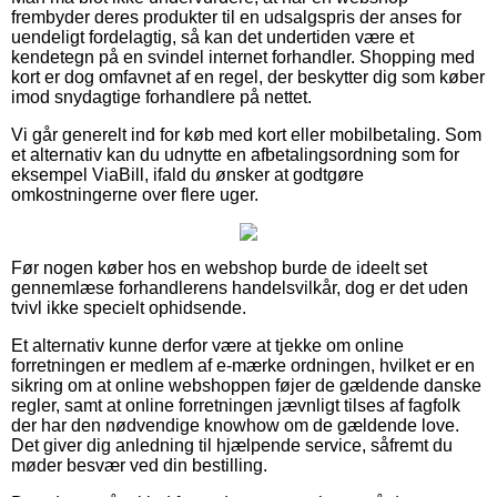
frembyder deres produkter til en udsalgspris der anses for
uendeligt fordelagtig, så kan det undertiden være et
kendetegn på en svindel internet forhandler. Shopping med
kort er dog omfavnet af en regel, der beskytter dig som køber
imod snydagtige forhandlere på nettet.
Vi går generelt ind for køb med kort eller mobilbetaling. Som
et alternativ kan du udnytte en afbetalingsordning som for
eksempel ViaBill, ifald du ønsker at godtgøre
omkostningerne over flere uger.
Før nogen køber hos en webshop burde de ideelt set
gennemlæse forhandlerens handelsvilkår, dog er det uden
tvivl ikke specielt ophidsende.
Et alternativ kunne derfor være at tjekke om online
forretningen er medlem af e-mærke ordningen, hvilket er en
sikring om at online webshoppen føjer de gældende danske
regler, samt at online forretningen jævnligt tilses af fagfolk
der har den nødvendige knowhow om de gældende love.
Det giver dig anledning til hjælpende service, såfremt du
møder besvær ved din bestilling.