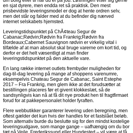
din bolig eller til når du er på job. Løsningen viser sig gerne
en sjat dyrere, men endda ret så praktisk. Den mest
prisbevidste leveringsmodel er dog at hente ordren selv,
men det står og falder med at du befinder dig nærved
internet selskabets hjemsted.
Leveringstidspunktet på ChÃ¢teau Segur de
Cabanac;Rødvin;Rødvin fra Frankrig;Rødvin fra
Bordeaux;Cabernet Sauvignon rødvin er virkelig vital i
tilfælde af at man absolut skal bruge varerne om kort tid, og
derfor er det helt væsentligt at man finder
leveringstidspunktet på den aktuelle vare.
En lang række internet outlets frembyder muligheden for
dag-til-dag levering på mange af shoppens varenumre,
eksempelvis Chateau Segur de Cabanac, Saint Estephe
2017 – Fra Frankrig, men glem ikke at det forudsætter at
bestillingen placeres før et givent klokkeslæt, så de
sandsynligvis kan nå at få dit nye produkt hen til fragtfirmaet
forud for at pakkepersonalet holder fyraften.
Flere webbutikker garanterer levering uden beregning, men
oftest gælder det kun hvis der handles for et fastslået beløb.
Som alternativ burde du beslutte sig for den mindst kostelige
leveringsudgave, som mange gange – uafhængig om du bor
tæt på Vejle, Frederikssund eller Hundested – vil være at få