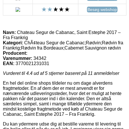
Besøg webshop
Navn:
Chateau Segur de Cabanac, Saint Estephe 2017 –
Fra Frankrig
Kategori:
ChÃ¢teau Segur de Cabanac;Rødvin;Rødvin fra
Frankrig;Rødvin fra Bordeaux;Cabernet Sauvignon rødvin
Producent:
Varenummer:
34342
EAN:
3770021231031
Vurderet til
4.4
ud af 5 stjerner baseret på
11
anmeldelser
En hel del online shops tildeler nu om dage alverdens
fragtmetoder. En af dem der er mest anvendt er for
nærværende udleveringssteder, hvor det er muligt at hente
pakken når det passer ind i din kalender. Den er altså
særdeles simpel, samt i mange tilfælde ydermere den
mindst kostelige fragtmetode ved køb af Chateau Segur de
Cabanac, Saint Estephe 2017 – Fra Frankrig.
Du kan ydermere udse dig at bestille varerne til levering til