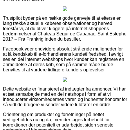
Trustpilot byder på en række gode genveje til at efterse en
lang række aktuelle køberes observationer og herved
foreslår vi, at du bliver klogere på internet shoppens
bedømmelser af Chateau Segur de Cabanac, Saint Estephe
2017 – Fra Frankrig inden du bestiller.
Facebook yder endvidere absolut strålende muligheder for
at få kendskab til e-forhandlerens kundetilfredshed. I øvrigt
ses en del internet webshops hvor kunder kan registrere en
anmeldelse af deres køb, som på samme måde burde
benyttes til at vurdere tidligere kunders oplevelser.
Dette website er finansieret af indtægter fra annoncer. Vi har
et tæt samarbejde med en del netshops i form af at vi
introducerer virksomhedernes varer, og indhenter honorar for
så vidt de brugere vi sender videre fuldfører en ordre.
Orientering om produkter og forretninger på nettet
vedligeholdes nu og da, men der tages forbehold for
korrektioner der potentielt er udarbejdet siden seneste