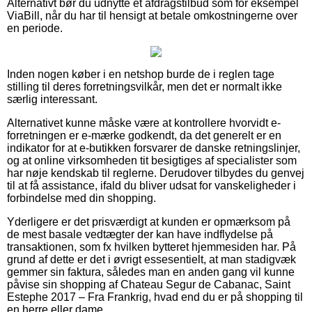
Alternativt bør du udnytte et afdragstilbud som for eksempel
ViaBill, når du har til hensigt at betale omkostningerne over
en periode.
Inden nogen køber i en netshop burde de i reglen tage
stilling til deres forretningsvilkår, men det er normalt ikke
særlig interessant.
Alternativet kunne måske være at kontrollere hvorvidt e-
forretningen er e-mærke godkendt, da det generelt er en
indikator for at e-butikken forsvarer de danske retningslinjer,
og at online virksomheden tit besigtiges af specialister som
har nøje kendskab til reglerne. Derudover tilbydes du genvej
til at få assistance, ifald du bliver udsat for vanskeligheder i
forbindelse med din shopping.
Yderligere er det prisværdigt at kunden er opmærksom på
de mest basale vedtægter der kan have indflydelse på
transaktionen, som fx hvilken bytteret hjemmesiden har. På
grund af dette er det i øvrigt essesentielt, at man stadigvæk
gemmer sin faktura, således man en anden gang vil kunne
påvise sin shopping af Chateau Segur de Cabanac, Saint
Estephe 2017 – Fra Frankrig, hvad end du er på shopping til
en herre eller dame.