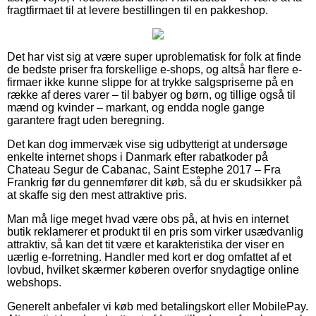
fragtfirmaet til at levere bestillingen til en pakkeshop.
Det har vist sig at være super uproblematisk for folk at finde
de bedste priser fra forskellige e-shops, og altså har flere e-
firmaer ikke kunne slippe for at trykke salgspriserne på en
række af deres varer – til babyer og børn, og tillige også til
mænd og kvinder – markant, og endda nogle gange
garantere fragt uden beregning.
Det kan dog immervæk vise sig udbytterigt at undersøge
enkelte internet shops i Danmark efter rabatkoder på
Chateau Segur de Cabanac, Saint Estephe 2017 – Fra
Frankrig før du gennemfører dit køb, så du er skudsikker på
at skaffe sig den mest attraktive pris.
Man må lige meget hvad være obs på, at hvis en internet
butik reklamerer et produkt til en pris som virker usædvanlig
attraktiv, så kan det tit være et karakteristika der viser en
uærlig e-forretning. Handler med kort er dog omfattet af et
lovbud, hvilket skærmer køberen overfor snydagtige online
webshops.
Generelt anbefaler vi køb med betalingskort eller MobilePay.