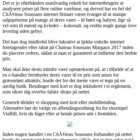
Det er jo efterhånden usædvanlig enkelt for internetbrugere at
analysere priser på flere online varehuse, og derved har en hel del
ChÃ¢teau Soussans internet firmaer været tvunget til at stampe
salgspriserne på mange af deres varer – til børn og babyer, lige så
vel som til mænd og kvinder – kolossalt, og endda nogle gange love
levering uden gebyr.
Det kan dog imidlertid blive lukrativt at tjekke enkelte internet
foretagender efter rabat på Chateau Soussans Margaux 2017 inden
du placerer ordren, sådan at man er garanteret at indhente den bedste
pris.
Man skal ikke desto mindre være opmærksom på, at i tilfælde af at
en e-handler frembyder deres varer til en pris som anses for
grænseløst attraktiv, burde det for det meste være et tegn på en
uærlig butik. Betalinger med kort er dog inkluderet i et reglement,
som sikrer dig overfor falske shops på nettet.
Generelt tilråder vi shopping med kort eller mobilbetaling.
Alternativt bør du vælge en afbetalingsordning fra for eksempel
ViaBill, hvis du higer efter at betale prisen ude i fremtiden.
Inden nogen handler i en ChÃ¢teau Soussans forhandler på nettet
burde de utvivlsomt betragte shoppens vilkår, det er dog uden tvivl