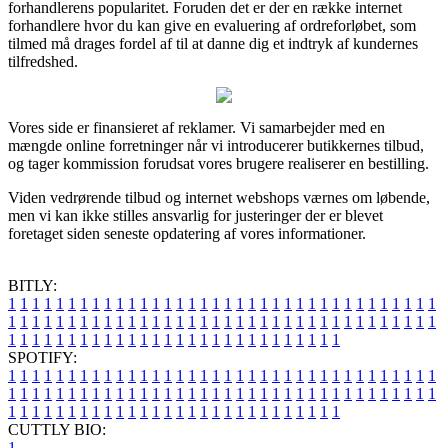
forhandlerens popularitet. Foruden det er der en række internet
forhandlere hvor du kan give en evaluering af ordreforløbet, som
tilmed må drages fordel af til at danne dig et indtryk af kundernes
tilfredshed.
Vores side er finansieret af reklamer. Vi samarbejder med en
mængde online forretninger når vi introducerer butikkernes tilbud,
og tager kommission forudsat vores brugere realiserer en bestilling.
Viden vedrørende tilbud og internet webshops værnes om løbende,
men vi kan ikke stilles ansvarlig for justeringer der er blevet
foretaget siden seneste opdatering af vores informationer.
BITLY:
1
1
1
1
1
1
1
1
1
1
1
1
1
1
1
1
1
1
1
1
1
1
1
1
1
1
1
1
1
1
1
1
1
1
1
1
1
1
1
1
1
1
1
1
1
1
1
1
1
1
1
1
1
1
1
1
1
1
1
1
1
1
1
1
1
1
1
1
1
1
1
1
1
1
1
1
1
1
1
1
1
1
1
1
1
1
1
1
1
1
1
1
1
1
1
1
1
1
1
1
SPOTIFY:
1
1
1
1
1
1
1
1
1
1
1
1
1
1
1
1
1
1
1
1
1
1
1
1
1
1
1
1
1
1
1
1
1
1
1
1
1
1
1
1
1
1
1
1
1
1
1
1
1
1
1
1
1
1
1
1
1
1
1
1
1
1
1
1
1
1
1
1
1
1
1
1
1
1
1
1
1
1
1
1
1
1
1
1
1
1
1
1
1
1
1
1
1
1
1
1
1
1
1
1
CUTTLY BIO:
1