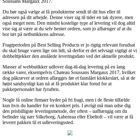
Soussans Margaux 2017.
Du bør også vælge at få produkterne sendt til dit hus eller til
adressen på dit arbejde. Denne viser sig til tider en tak dyrere, men
også meget nem. Den mindst kostelige type af levering vil dog altid
vise sig at være at du selv henter ordren, som jo afhænger af at du
bor tæt på netbutikkens adresse.
Fragtperioden på Best Selling Products er jo rigtig relevant forudsat
du skal bruge varen lige om lidt, så derfor er det selvsagt vigtigt at vi
dobbelttjekker den anslåede leveringsdato ved det aktuelle produkt.
Masser af webbutikker udlover dag-til-dag levering på en lang
række varer, eksempelvis Chateau Soussans Margaux 2017, hvilket
dog påkræver at ordren aflægges før et fastslået klokkeslæt, så at de
højst sandsynligt kan nå at få produktet klar forud for at
pakkepersonalet har fyraften.
Nogle få online firmaer byder på fri fragt, men i de fleste tilfælde
kun hvis du handler for en konkret pris. I øvrigt må man udse dig
den prisbilligste leveringsmetode, der oftest – uafhængig om du
befinder sig nær Silkeborg, Aabenraa eller Ebeltoft – vil være at få
leveret pakken til et udleveringssted.