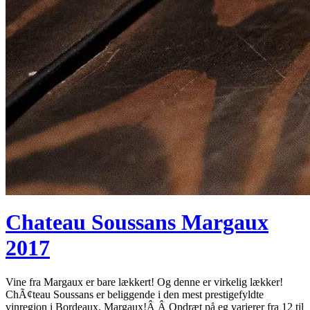
Chateau Soussans Margaux
2017
Vine fra Margaux er bare lækkert! Og denne er virkelig lækker!
ChÃ¢teau Soussans er beliggende i den mest prestigefyldte
vinregion i Bordeaux, Margaux!Â Â Opdræt på eg varierer fra 12 til