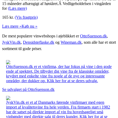
15 måneder afhængigt af høståret.Â Vedligeholdelsen i vingården
for
(Læs mere)
165
kr.
(Vis fragtpris)
Læs mere »
Køb nu »
De mest populære vinwebshops i øjeblikket er
OttoSuenson.dk
,
JyskVin.dk
,
Densidsteflaske.dk
og
Wineman.dk
, som alle har et stort
sortiment til gode priser.
OttoSuenson.dk er et vinfirma, der har fokus på vine i den gode
ende af spektret. De tilbyder dig vine fra de klassiske områder,
krydret med enkelte vine fra nogle af de nye og interessante
områder, der dukker op. Klik her for at se deres udvalg.
Se udvalget på OttoSuenson.dk
JyskVin.dk er et af Danmarks førende vinfirmaer med egen
import af kvalitetsvine fra hele verden. Fra firmaets start i 1982
har de satset på direkte import af vin fra hovedsageligt små
vinbønder med direkte salg til deres kunder. Klik her for at se