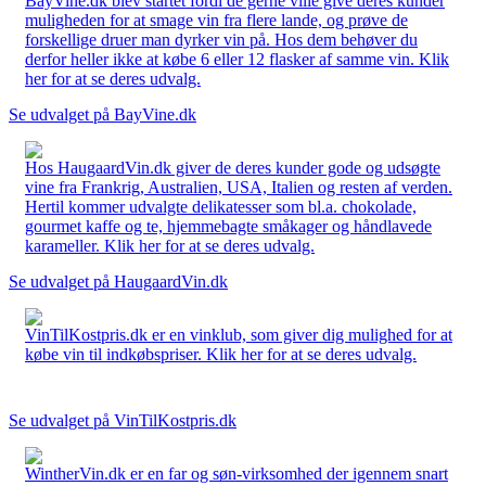
BayVine.dk blev startet fordi de gerne ville give deres kunder
muligheden for at smage vin fra flere lande, og prøve de
forskellige druer man dyrker vin på. Hos dem behøver du
derfor heller ikke at købe 6 eller 12 flasker af samme vin. Klik
her for at se deres udvalg.
Se udvalget på BayVine.dk
Hos HaugaardVin.dk giver de deres kunder gode og udsøgte
vine fra Frankrig, Australien, USA, Italien og resten af verden.
Hertil kommer udvalgte delikatesser som bl.a. chokolade,
gourmet kaffe og te, hjemmebagte småkager og håndlavede
karameller. Klik her for at se deres udvalg.
Se udvalget på HaugaardVin.dk
VinTilKostpris.dk er en vinklub, som giver dig mulighed for at
købe vin til indkøbspriser. Klik her for at se deres udvalg.
Se udvalget på VinTilKostpris.dk
WintherVin.dk er en far og søn-virksomhed der igennem snart