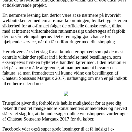
et tidskrævende projekt.
En nemmere løsning kan derfor være at se nærmere på hvorvidt
webbutikken er medlem af e-mærke ordningen, hvilket typisk er en
sikkerhed for at e-firmaet følger de officielle danske regler, tillige
med at internet virksomheden rutinemæssigt undersøges af fagfolk
der forstår retningslinjerne. Det er en rigtig god chance for
hjælpende service, når du får udfordringer med din shopping.
Herudover slår vi et slag for at kunden er opmærksom på de mest
centrale vilkår der spiller ind i forbindelse med bestillingen, som
eksempelvis hvilken bytteret e-handlen kører med. I den relation er
det på samme måde afgørende, at man permanent bevarer ens
faktura, så man fremadrettet vil kunne vidne om bestillingen af
Chateau Soussans Margaux 2017, uafhængig om man er på indkøb
til en herre eller dame.
Trustpilot giver dig forholdsvis habile muligheder for at gøre dig
bekendt med ret mange andre konsumenters anmeldelser og herved
slår vi et slag for, at du undersøger online webshoppens vurderinger
af Chateau Soussans Margaux 2017 før du køber.
Facebook yder også super gode løsninger til at få indsigt i e-