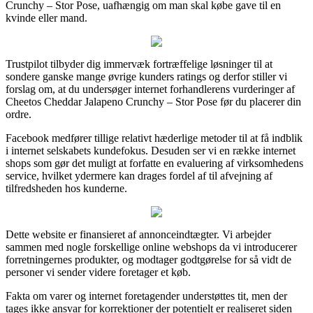
Crunchy – Stor Pose, uafhængig om man skal købe gave til en
kvinde eller mand.
Trustpilot tilbyder dig immervæk fortræffelige løsninger til at
sondere ganske mange øvrige kunders ratings og derfor stiller vi
forslag om, at du undersøger internet forhandlerens vurderinger af
Cheetos Cheddar Jalapeno Crunchy – Stor Pose før du placerer din
ordre.
Facebook medfører tillige relativt hæderlige metoder til at få indblik
i internet selskabets kundefokus. Desuden ser vi en række internet
shops som gør det muligt at forfatte en evaluering af virksomhedens
service, hvilket ydermere kan drages fordel af til afvejning af
tilfredsheden hos kunderne.
Dette website er finansieret af annonceindtægter. Vi arbejder
sammen med nogle forskellige online webshops da vi introducerer
forretningernes produkter, og modtager godtgørelse for så vidt de
personer vi sender videre foretager et køb.
Fakta om varer og internet foretagender understøttes tit, men der
tages ikke ansvar for korrektioner der potentielt er realiseret siden