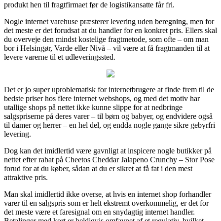
produkt hen til fragtfirmaet før de logistikansatte får fri.
Nogle internet varehuse præsterer levering uden beregning, men for
det meste er det forudsat at du handler for en konkret pris. Ellers skal
du overveje den mindst kostelige fragtmetode, som ofte – om man
bor i Helsingør, Varde eller Nivå – vil være at få fragtmanden til at
levere varerne til et udleveringssted.
Det er jo super uproblematisk for internetbrugere at finde frem til de
bedste priser hos flere internet webshops, og med det motiv har
utallige shops på nettet ikke kunne slippe for at nedbringe
salgspriserne på deres varer – til børn og babyer, og endvidere også
til damer og herrer – en hel del, og endda nogle gange sikre gebyrfri
levering.
Dog kan det imidlertid være gavnligt at inspicere nogle butikker på
nettet efter rabat på Cheetos Cheddar Jalapeno Crunchy – Stor Pose
forud for at du køber, sådan at du er sikret at få fat i den mest
attraktive pris.
Man skal imidlertid ikke overse, at hvis en internet shop forhandler
varer til en salgspris som er helt ekstremt overkommelig, er det for
det meste være et faresignal om en snydagtig internet handler.
Betalinger med kort er heldigvis omfavnet af et regulativ, hvilket