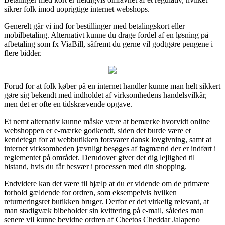
sikrer folk imod uoprigtige internet webshops.
Generelt går vi ind for bestillinger med betalingskort eller
mobilbetaling. Alternativt kunne du drage fordel af en løsning på
afbetaling som fx ViaBill, såfremt du gerne vil godtgøre pengene i
flere bidder.
Forud for at folk køber på en internet handler kunne man helt sikkert
gøre sig bekendt med indholdet af virksomhedens handelsvilkår,
men det er ofte en tidskrævende opgave.
Et nemt alternativ kunne måske være at bemærke hvorvidt online
webshoppen er e-mærke godkendt, siden det burde være et
kendetegn for at webbutikken forsvarer dansk lovgivning, samt at
internet virksomheden jævnligt besøges af fagmænd der er indført i
reglementet på området. Derudover giver det dig lejlighed til
bistand, hvis du får besvær i processen med din shopping.
Endvidere kan det være til hjælp at du er vidende om de primære
forhold gældende for ordren, som eksempelvis hvilken
returneringsret butikken bruger. Derfor er det virkelig relevant, at
man stadigvæk bibeholder sin kvittering på e-mail, således man
senere vil kunne bevidne ordren af Cheetos Cheddar Jalapeno