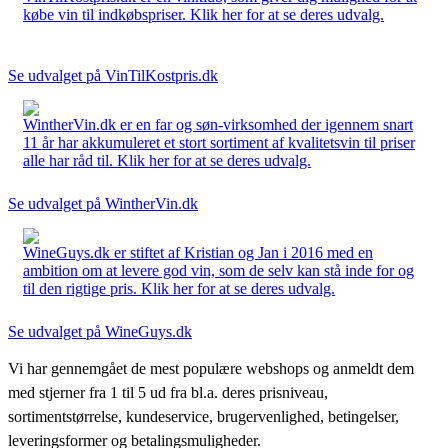
købe vin til indkøbspriser. Klik her for at se deres udvalg.
Se udvalget på VinTilKostpris.dk
WintherVin.dk er en far og søn-virksomhed der igennem snart
11 år har akkumuleret et stort sortiment af kvalitetsvin til priser
alle har råd til. Klik her for at se deres udvalg.
Se udvalget på WintherVin.dk
WineGuys.dk er stiftet af Kristian og Jan i 2016 med en
ambition om at levere god vin, som de selv kan stå inde for og
til den rigtige pris. Klik her for at se deres udvalg.
Se udvalget på WineGuys.dk
Vi har gennemgået de mest populære webshops og anmeldt dem
med stjerner fra 1 til 5 ud fra bl.a. deres prisniveau,
sortimentstørrelse, kundeservice, brugervenlighed, betingelser,
leveringsformer og betalingsmuligheder.