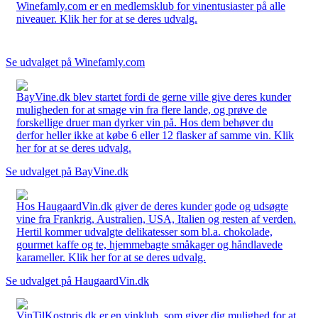
Winefamly.com er en medlemsklub for vinentusiaster på alle
niveauer. Klik her for at se deres udvalg.
Se udvalget på Winefamly.com
BayVine.dk blev startet fordi de gerne ville give deres kunder
muligheden for at smage vin fra flere lande, og prøve de
forskellige druer man dyrker vin på. Hos dem behøver du
derfor heller ikke at købe 6 eller 12 flasker af samme vin. Klik
her for at se deres udvalg.
Se udvalget på BayVine.dk
Hos HaugaardVin.dk giver de deres kunder gode og udsøgte
vine fra Frankrig, Australien, USA, Italien og resten af verden.
Hertil kommer udvalgte delikatesser som bl.a. chokolade,
gourmet kaffe og te, hjemmebagte småkager og håndlavede
karameller. Klik her for at se deres udvalg.
Se udvalget på HaugaardVin.dk
VinTilKostpris.dk er en vinklub, som giver dig mulighed for at