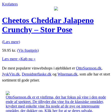
Krofatters
Cheetos Cheddar Jalapeno
Crunchy – Stor Pose
(Læs mere)
59.95
kr.
(Vis fragtpris)
Læs mere »
Køb nu »
De mest populære vinwebshops i øjeblikket er
OttoSuenson.dk
,
JyskVin.dk
,
Densidsteflaske.dk
og
Wineman.dk
, som alle har et stort
sortiment til gode priser.
OttoSuenson.dk er et vinfirma, der har fokus på vine i den gode
ende af spektret. De tilbyder dig vine fra de klassiske områder,
krydret med enkelte vine fra nogle af de nye og interessante
områder, der dukker op. Klik her for at se deres udvalg.