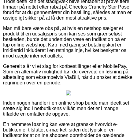
Trods dette kan det stadigvæk blive rentabelt at prøve flere
firmaer på nettet efter rabat på Cheetos Crunchy Stor Pose
forud for at du gennemfører din bestilling, således at man er
usvigeligt sikker på at få den mest attraktive pris.
Man må bare være obs på, at hvis en netshop sælger et
produkt til en udsalgspris som kan ses som grænseløst
beskeden, burde det undertiden være en indikation på en
fup online webshop. Køb med gængse betalingskort er
imidlertid inkluderet i en retningslinje, hvilket beskytter os
imod uægte internet outlets.
Generelt slår vi et slag for kortbestillinger eller MobilePay.
Som en alternativ mulighed bør du overveje en løsning på
afbetaling som eksempelvis ViaBill, når du ønsker at dække
regningen over en periode.
Inden nogen handler i en online shop burde man ideelt set
sætte sig ind i netbutikkens vilkår, men det er i mange
tilfælde en omfattende opgave.
En nemmere løsning kan være at granske hvorvidt e-
butikken er tilsluttet e-mærket, siden det typisk er en
indikator for at online shoppen opretholder de gældende