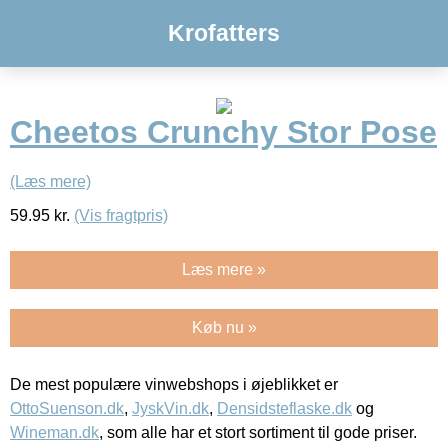
Krofatters
Cheetos Crunchy Stor Pose
(Læs mere)
59.95
kr.
(Vis fragtpris)
Læs mere »
Køb nu »
De mest populære vinwebshops i øjeblikket er
OttoSuenson.dk
,
JyskVin.dk
,
Densidsteflaske.dk
og
Wineman.dk
, som alle har et stort sortiment til gode priser.