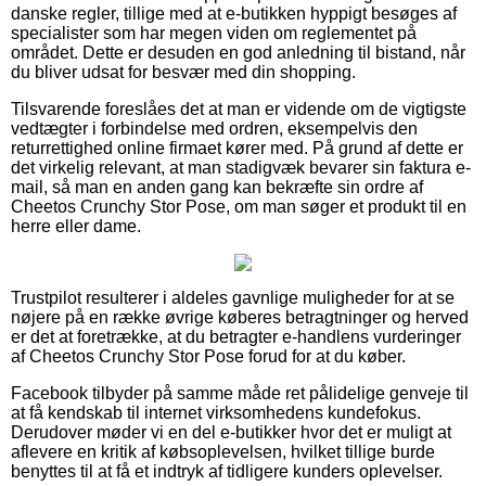
danske regler, tillige med at e-butikken hyppigt besøges af
specialister som har megen viden om reglementet på
området. Dette er desuden en god anledning til bistand, når
du bliver udsat for besvær med din shopping.
Tilsvarende foreslåes det at man er vidende om de vigtigste
vedtægter i forbindelse med ordren, eksempelvis den
returrettighed online firmaet kører med. På grund af dette er
det virkelig relevant, at man stadigvæk bevarer sin faktura e-
mail, så man en anden gang kan bekræfte sin ordre af
Cheetos Crunchy Stor Pose, om man søger et produkt til en
herre eller dame.
Trustpilot resulterer i aldeles gavnlige muligheder for at se
nøjere på en række øvrige køberes betragtninger og herved
er det at foretrække, at du betragter e-handlens vurderinger
af Cheetos Crunchy Stor Pose forud for at du køber.
Facebook tilbyder på samme måde ret pålidelige genveje til
at få kendskab til internet virksomhedens kundefokus.
Derudover møder vi en del e-butikker hvor det er muligt at
aflevere en kritik af købsoplevelsen, hvilket tillige burde
benyttes til at få et indtryk af tidligere kunders oplevelser.