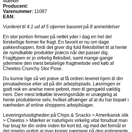
Mærker
Producent:
Varenummer:
11087
EAN:
Vurderet til
4.1
ud af 5 stjerner baseret på
8
anmeldelser
En stor portion firmaer på nettet yder i dag en hel del
forskellige former for fragt. En favorit er nu om dage
pakkeshoppen, fordi det giver dig fuld fleksibilitet til at hente
de nyindkøbte produkter præcis når det passer dig.
Fragttypen er jo virkelig fleksibel, samt mange gange
ydermere den mest betalelige fragtmetode ved køb af
Cheetos Crunchy Stor Pose.
Du kunne lige så vel prøve at få ordren leveret hjem til din
privatadresse eller ud på din arbejdsplads. Løsningen er
godt nok en anelse mere pebret, men til gengæld vældig
nem. Den mest letkøbte leveringsmåde er unægtelig at
hente produkterne selv, hvilket afhænger af at du har bopæl i
nærheden af online shoppens arbejdslager.
Leveringshastigheden på Chips & Snacks > Amerikansk slik
> Cheetos > Mærker er naturligvis virkelig vital forudsat man
har brug for din ordre inden for kort tid, og med det formål er
det rimelig vigtigt at man kigger nærmere på den estimerede