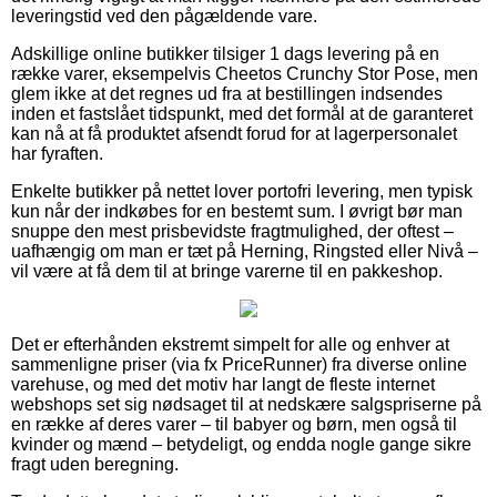
leveringstid ved den pågældende vare.
Adskillige online butikker tilsiger 1 dags levering på en
række varer, eksempelvis Cheetos Crunchy Stor Pose, men
glem ikke at det regnes ud fra at bestillingen indsendes
inden et fastslået tidspunkt, med det formål at de garanteret
kan nå at få produktet afsendt forud for at lagerpersonalet
har fyraften.
Enkelte butikker på nettet lover portofri levering, men typisk
kun når der indkøbes for en bestemt sum. I øvrigt bør man
snuppe den mest prisbevidste fragtmulighed, der oftest –
uafhængig om man er tæt på Herning, Ringsted eller Nivå –
vil være at få dem til at bringe varerne til en pakkeshop.
Det er efterhånden ekstremt simpelt for alle og enhver at
sammenligne priser (via fx PriceRunner) fra diverse online
varehuse, og med det motiv har langt de fleste internet
webshops set sig nødsaget til at nedskære salgspriserne på
en række af deres varer – til babyer og børn, men også til
kvinder og mænd – betydeligt, og endda nogle gange sikre
fragt uden beregning.