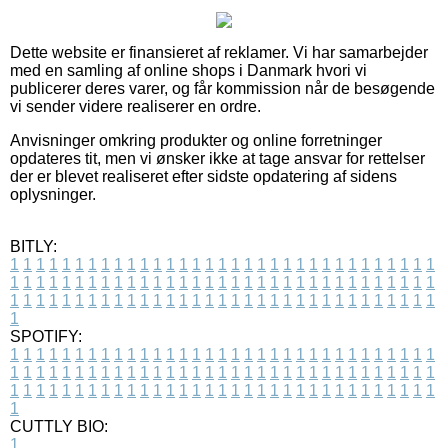
Dette website er finansieret af reklamer. Vi har samarbejder
med en samling af online shops i Danmark hvori vi
publicerer deres varer, og får kommission når de besøgende
vi sender videre realiserer en ordre.
Anvisninger omkring produkter og online forretninger
opdateres tit, men vi ønsker ikke at tage ansvar for rettelser
der er blevet realiseret efter sidste opdatering af sidens
oplysninger.
BITLY:
1
1
1
1
1
1
1
1
1
1
1
1
1
1
1
1
1
1
1
1
1
1
1
1
1
1
1
1
1
1
1
1
1
1
1
1
1
1
1
1
1
1
1
1
1
1
1
1
1
1
1
1
1
1
1
1
1
1
1
1
1
1
1
1
1
1
1
1
1
1
1
1
1
1
1
1
1
1
1
1
1
1
1
1
1
1
1
1
1
1
1
1
1
1
1
1
1
1
1
1
SPOTIFY:
1
1
1
1
1
1
1
1
1
1
1
1
1
1
1
1
1
1
1
1
1
1
1
1
1
1
1
1
1
1
1
1
1
1
1
1
1
1
1
1
1
1
1
1
1
1
1
1
1
1
1
1
1
1
1
1
1
1
1
1
1
1
1
1
1
1
1
1
1
1
1
1
1
1
1
1
1
1
1
1
1
1
1
1
1
1
1
1
1
1
1
1
1
1
1
1
1
1
1
1
CUTTLY BIO:
1