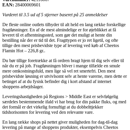
EAN:
28400069601
Vurderet til
3.5
ud af 5 stjerner baseret på
25
anmeldelser
De fleste online outlets tilbyder til alt held en lang række forskellige
fragtløsninger. En af de mest almindelige er for øjeblikket at få
leveret til et afhentningssted, som gør det muligt at hente din
bestilling når der er tid til det. Fragttypen er jo ret ligetil, og ofte
tillige den mest prisbevidste type af levering ved køb af Cheetos
Flamin Hot – 226,8 gr..
Du bør tillige foretrække at få ordren bragt hjem til dig selv eller til
når du er på job. Fragtløsningen bliver i mange tilfælde en smule
mere omkostningsfuld, men lige så vel ret smertefri. Den mest
prisbevidste løsning er utvivlsomt selv at hente varerne, men dette er
betinget af at du fysisk befinder dig i kort afstand af internet
shoppens arbejdslager.
Leveringshastigheden på Regions > Middle East er selvfølgelig
særdeles bestemmende ifald vi har brug for din pakke fluks, og med
det formål er det virkelig fornuftigt at du dobbelttjekker
tidshorisonten for levering ved den relevante vare.
En lang række shops på nettet giver muligheden for dag-til-dag
levering på mange af shoppens produkter, eksempelvis Cheetos