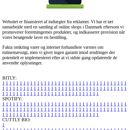
Websitet er finansieret af indtægter fra reklamer. Vi har et tæt
samarbejde med en samling af online shops i Danmark eftersom vi
promoverer forretningernes produkter, og indkasserer provision når
vores besøgende laver en bestilling.
Fakta omkring varer og internet forhandlere værnes om
rutinemæssigt, men vi giver ingen garanti imod ændringer der
potentielt er implementeret efter at vi sidste gang opdaterede de
anvendte oplysninger.
BITLY:
1
1
1
1
1
1
1
1
1
1
1
1
1
1
1
1
1
1
1
1
1
1
1
1
1
1
1
1
1
1
1
1
1
1
1
1
1
1
1
1
1
1
1
1
1
1
1
1
1
1
1
1
1
1
1
1
1
1
1
1
1
1
1
1
1
1
1
1
1
1
1
1
1
1
1
1
1
1
1
1
1
1
1
1
1
1
1
1
1
1
1
1
1
1
1
1
1
1
1
1
SPOTIFY:
1
1
1
1
1
1
1
1
1
1
1
1
1
1
1
1
1
1
1
1
1
1
1
1
1
1
1
1
1
1
1
1
1
1
1
1
1
1
1
1
1
1
1
1
1
1
1
1
1
1
1
1
1
1
1
1
1
1
1
1
1
1
1
1
1
1
1
1
1
1
1
1
1
1
1
1
1
1
1
1
1
1
1
1
1
1
1
1
1
1
1
1
1
1
1
1
1
1
1
1
CUTTLY BIO:
1