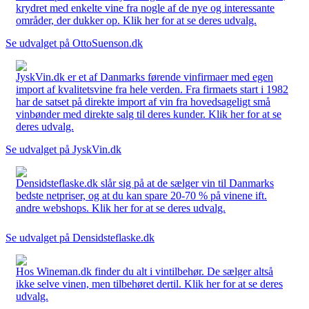
krydret med enkelte vine fra nogle af de nye og interessante
områder, der dukker op. Klik her for at se deres udvalg.
Se udvalget på OttoSuenson.dk
JyskVin.dk er et af Danmarks førende vinfirmaer med egen
import af kvalitetsvine fra hele verden. Fra firmaets start i 1982
har de satset på direkte import af vin fra hovedsageligt små
vinbønder med direkte salg til deres kunder. Klik her for at se
deres udvalg.
Se udvalget på JyskVin.dk
Densidsteflaske.dk slår sig på at de sælger vin til Danmarks
bedste netpriser, og at du kan spare 20-70 % på vinene ift.
andre webshops. Klik her for at se deres udvalg.
Se udvalget på Densidsteflaske.dk
Hos Wineman.dk finder du alt i vintilbehør. De sælger altså
ikke selve vinen, men tilbehøret dertil. Klik her for at se deres
udvalg.