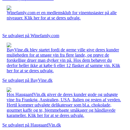
Winefamly.com er en medlemsklub for vinentusiaster på alle
niveauer. Klik her for at se deres udvalg.
Se udvalget på Winefamly.com
BayVine.dk blev startet fordi de gerne ville give deres kunder
muligheden for at smage vin fra flere lande, og prøve de
forskellige druer man dyrker vin på. Hos dem behøver du
derfor heller ikke at købe 6 eller 12 flasker af samme vin. Klik
her for at se deres udvalg.
Se udvalget på BayVine.dk
Hos HaugaardVin.dk giver de deres kunder gode og udsøgte
vine fra Frankrig, Australien, USA, Italien og resten af verden.
Hertil kommer udvalgte delikatesser som bl.a. chokolade,
gourmet kaffe og te, hjemmebagte småkager og håndlavede
karameller. Klik her for at se deres udvalg.
Se udvalget på HaugaardVin.dk