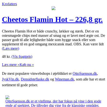
Krofatters
Cheetos Flamin Hot – 226,8 gr.
Cheetos Flamin Hot er både crunchy, lækker og stærk. Det er en
ostesmagede chips med masser af smag og er lavet med ægte ost. De
passer godt til alle lejligheder både som hygge snack eller som
supplement til en god omgang mexicansk mad. OBS. Kan være lidt
(Læs mere)
48
kr.
(Vis fragtpris)
Læs mere »
Køb nu »
De mest populære vinwebshops i øjeblikket er
OttoSuenson.dk
,
JyskVin.dk
,
Densidsteflaske.dk
og
Wineman.dk
, som alle har et stort
sortiment til gode priser.
OttoSuenson.dk er et vinfirma, der har fokus på vine i den gode
ende af spektret. De tilbyder dig vine fra de klassiske områder,