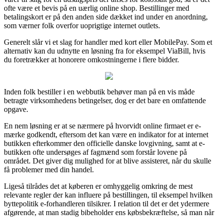
ofte være et bevis på en uærlig online shop. Bestillinger med
betalingskort er på den anden side dækket ind under en anordning,
som værner folk overfor uoprigtige internet outlets.
Generelt slår vi et slag for handler med kort eller MobilePay. Som et
alternativ kan du udnytte en løsning fra for eksempel ViaBill, hvis
du foretrækker at honorere omkostningerne i flere bidder.
Inden folk bestiller i en webbutik behøver man på en vis måde
betragte virksomhedens betingelser, dog er det bare en omfattende
opgave.
En nem løsning er at se nærmere på hvorvidt online firmaet er e-
mærke godkendt, eftersom det kan være en indikator for at internet
butikken efterkommer den officielle danske lovgivning, samt at e-
butikken ofte undersøges af fagmænd som forstår lovene på
området. Det giver dig mulighed for at blive assisteret, når du skulle
få problemer med din handel.
Ligeså tilrådes det at køberen er omhyggelig omkring de mest
relevante regler der kan influere på bestillingen, til eksempel hvilken
byttepolitik e-forhandleren tilsikrer. I relation til det er det ydermere
afgørende, at man stadig bibeholder ens købsbekræftelse, så man når