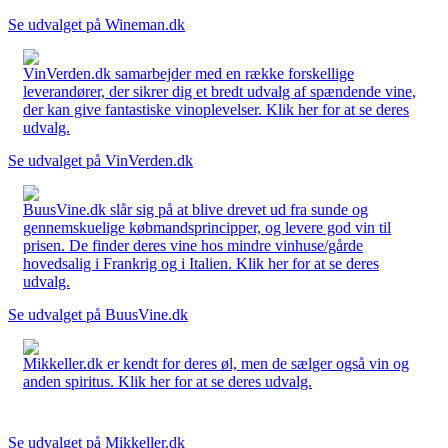
Se udvalget på Wineman.dk
VinVerden.dk samarbejder med en række forskellige
leverandører, der sikrer dig et bredt udvalg af spændende vine,
der kan give fantastiske vinoplevelser. Klik her for at se deres
udvalg.
Se udvalget på VinVerden.dk
BuusVine.dk slår sig på at blive drevet ud fra sunde og
gennemskuelige købmandsprincipper, og levere god vin til
prisen. De finder deres vine hos mindre vinhuse/gårde
hovedsalig i Frankrig og i Italien. Klik her for at se deres
udvalg.
Se udvalget på BuusVine.dk
Mikkeller.dk er kendt for deres øl, men de sælger også vin og
anden spiritus. Klik her for at se deres udvalg.
Se udvalget på Mikkeller.dk