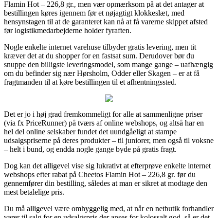
Flamin Hot – 226,8 gr., men vær opmærksom på at det antager at
bestillingen køres igennem før et nøjagtigt klokkeslæt, med
hensynstagen til at de garanteret kan nå at få varerne skippet afsted
før logistikmedarbejderne holder fyraften.
Nogle enkelte internet varehuse tilbyder gratis levering, men tit
kræver det at du shopper for en fastsat sum. Derudover bør du
snuppe den billigste leveringsmodel, som mange gange – uafhængig
om du befinder sig nær Hørsholm, Odder eller Skagen – er at få
fragtmanden til at køre bestillingen til et afhentningssted.
Det er jo i høj grad fremkommeligt for alle at sammenligne priser
(via fx PriceRunner) på tværs af online webshops, og altså har en
hel del online selskaber fundet det uundgåeligt at stampe
udsalgspriserne på deres produkter – til juniorer, men også til voksne
– helt i bund, og endda nogle gange byde på gratis fragt.
Dog kan det alligevel vise sig lukrativt at efterprøve enkelte internet
webshops efter rabat på Cheetos Flamin Hot – 226,8 gr. før du
gennemfører din bestilling, således at man er sikret at modtage den
mest betalelige pris.
Du må alligevel være omhyggelig med, at når en netbutik forhandler
varer til salg for en udsalgspris der anses for kolossalt god, så er det