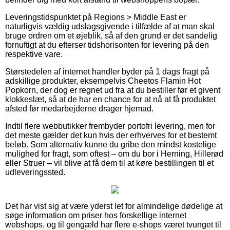
Leveringstidspunktet på Regions > Middle East er
naturligvis vældig udslagsgivende i tilfælde af at man skal
bruge ordren om et øjeblik, så af den grund er det sandelig
fornuftigt at du efterser tidshorisonten for levering på den
respektive vare.
Størstedelen af internet handler byder på 1 dags fragt på
adskillige produkter, eksempelvis Cheetos Flamin Hot
Popkorn, der dog er regnet ud fra at du bestiller før et givent
klokkeslæt, så at de har en chance for at nå at få produktet
afsted før medarbejderne drager hjemad.
Indtil flere webbutikker frembyder portofri levering, men for
det meste gælder det kun hvis der erhverves for et bestemt
beløb. Som alternativ kunne du gribe den mindst kostelige
mulighed for fragt, som oftest – om du bor i Herning, Hillerød
eller Struer – vil blive at få dem til at køre bestillingen til et
udleveringssted.
Det har vist sig at være yderst let for almindelige dødelige at
søge information om priser hos forskellige internet
webshops, og til gengæld har flere e-shops været tvunget til