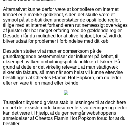
Alternativet kunne derfor være at kontrollere om internet
firmaet er e-mærke godkendt, siden det skulle være et
sympol på at e-butikken understøtter de opstillede regler,
tillige med at internet forhandleren rutinemæssigt overvåges
af jurister der har meget erfaring med de gældende regler.
Desuden får du mulighed for at blive hjulpet, for så vidt du
bliver udsat for problemer i forbindelse med dit køb.
Desuden støtter vi at man er opmærksom på de
grundlæggende bestemmelser der influerer på købet, til
eksempel hvilken ombytningspolitik butikken tilsikrer. På
grund af dette er det virkelig relevant, at man stadigvæk
sikrer sin faktura, så man når som helst vil kunne eftervise
bestillingen af Cheetos Flamin Hot Popkorn, om du leder
efter en vare til en mand eller kvinde.
Trustpilot tilbyder dig visse stabile løsninger til at dechifrere
en hel del eksisterende konsumenters vurderinger og derfor
kan det være til hjælp, at du gennemgår webshoppens
anmeldelser af Cheetos Flamin Hot Popkorn forud for at du
bestiller.