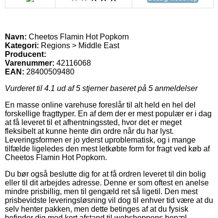
Navn:
Cheetos Flamin Hot Popkorn
Kategori:
Regions > Middle East
Producent:
Varenummer:
42116068
EAN:
28400509480
Vurderet til
4.1
ud af 5 stjerner baseret på
5
anmeldelser
En masse online varehuse foreslår til alt held en hel del
forskellige fragttyper. En af dem der er mest populær er i dag
at få leveret til et afhentningssted, hvor det er meget
fleksibelt at kunne hente din ordre når du har lyst.
Leveringsformen er jo yderst uproblematisk, og i mange
tilfælde ligeledes den mest letkøbte form for fragt ved køb af
Cheetos Flamin Hot Popkorn.
Du bør også beslutte dig for at få ordren leveret til din bolig
eller til dit arbejdes adresse. Denne er som oftest en anelse
mindre prisbillig, men til gengæld ret så ligetil. Den mest
prisbevidste leveringsløsning vil dog til enhver tid være at du
selv henter pakken, men dette betinges af at du fysisk
befinder dig med kort afstand til webshoppens bopæl.