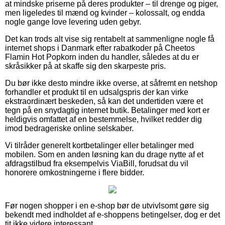
at mindske priserne på deres produkter – til drenge og piger,
men ligeledes til mænd og kvinder – kolossalt, og endda
nogle gange love levering uden gebyr.
Det kan trods alt vise sig rentabelt at sammenligne nogle få
internet shops i Danmark efter rabatkoder på Cheetos
Flamin Hot Popkorn inden du handler, således at du er
skråsikker på at skaffe sig den skarpeste pris.
Du bør ikke desto mindre ikke overse, at såfremt en netshop
forhandler et produkt til en udsalgspris der kan virke
ekstraordinært beskeden, så kan det undertiden være et
tegn på en snydagtig internet butik. Betalinger med kort er
heldigvis omfattet af en bestemmelse, hvilket redder dig
imod bedrageriske online selskaber.
Vi tilråder generelt kortbetalinger eller betalinger med
mobilen. Som en anden løsning kan du drage nytte af et
afdragstilbud fra eksempelvis ViaBill, forudsat du vil
honorere omkostningerne i flere bidder.
Før nogen shopper i en e-shop bør de utvivlsomt gøre sig
bekendt med indholdet af e-shoppens betingelser, dog er det
tit ikke videre interessant.