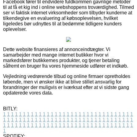
Facebook fører til endvidere fuldkommen gavnlige metoder
til at få et kig ind i online webshoppens troværdighed. Tilmed
ser vi faktisk internet virksomheder som tilbyder kunderne at
tilkendegive en evaluering af købsoplevelsen, hvilket
ligeledes bør udnyttes til at bedømme tidligere kunders
oplevelser.
Dette website finansieres af annonceindtægter. Vi
samarbejder med mange internet butikker hvor vi
markedsfører butikkernes produkter, og tjener betaling
såfremt en bruger fra vores hjemmeside udfører et indkøb.
Vejledning vedrørende tilbud og online firmaer opretholdes
løbende, men vi ønsker ikke at blive stillet ansvarlig for
forandringer der muligvis er iværksat efter at vi sidste gang
opdaterede vores data.
BITLY:
1
1
1
1
1
1
1
1
1
1
1
1
1
1
1
1
1
1
1
1
1
1
1
1
1
1
1
1
1
1
1
1
1
1
1
1
1
1
1
1
1
1
1
1
1
1
1
1
1
1
1
1
1
1
1
1
1
1
1
1
1
1
1
1
1
1
1
1
1
1
1
1
1
1
1
1
1
1
1
1
1
1
1
1
1
1
1
1
1
1
1
1
1
1
1
1
1
1
1
1
SPOTIFY: