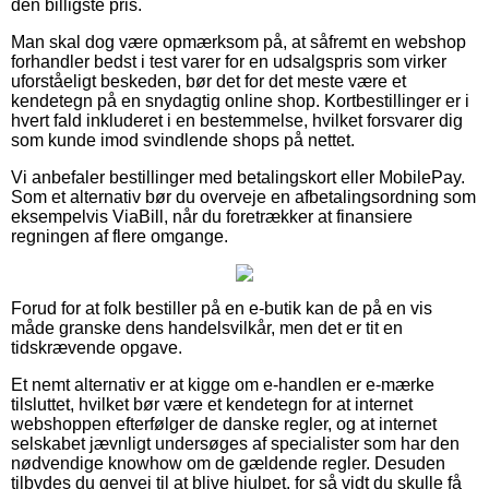
den billigste pris.
Man skal dog være opmærksom på, at såfremt en webshop
forhandler bedst i test varer for en udsalgspris som virker
uforståeligt beskeden, bør det for det meste være et
kendetegn på en snydagtig online shop. Kortbestillinger er i
hvert fald inkluderet i en bestemmelse, hvilket forsvarer dig
som kunde imod svindlende shops på nettet.
Vi anbefaler bestillinger med betalingskort eller MobilePay.
Som et alternativ bør du overveje en afbetalingsordning som
eksempelvis ViaBill, når du foretrækker at finansiere
regningen af flere omgange.
Forud for at folk bestiller på en e-butik kan de på en vis
måde granske dens handelsvilkår, men det er tit en
tidskrævende opgave.
Et nemt alternativ er at kigge om e-handlen er e-mærke
tilsluttet, hvilket bør være et kendetegn for at internet
webshoppen efterfølger de danske regler, og at internet
selskabet jævnligt undersøges af specialister som har den
nødvendige knowhow om de gældende regler. Desuden
tilbydes du genvej til at blive hjulpet, for så vidt du skulle få