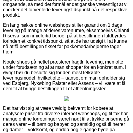
omgående, så med det formål er det ganske væsentligt at vi
checker det forventede leveringstidspunkt på det respektive
produkt.
En lang række online webshops stiller garanti om 1 dags
levering på mange af deres varenumre, eksempelvis Chianti
Riserva, som imidlertid beroer på at bestillingen fuldbyrdes
forinden et konkret tidspunkt, så at de har udsigt til at kunne
nå at få bestillingen fikset før pakkemedarbejderne tager
hjem.
Nogle shops på nettet præsterer fragtfri levering, men ofte
under forudsætning af at man shopper for en konkret sum. I
øvrigt bør du beslutte sig for den mest letkøbte
leveringsmodel, hvilket ofte – uanset om man opholder sig
ved Esbjerg, Nykøbing Falster eller Assens – vil være at få
dem til at bringe bestillingen til et afhentningssted.
Det har vist sig at være vældig bekvemt for købere at
analysere priser fra diverse internet webshops, og til tak har
mange online forretninger været nødt til at trykke priserne på
deres varer – til børn og babyer, og samtidig også til herrer
og damer – voldsomt, og endda nogle gange byde på