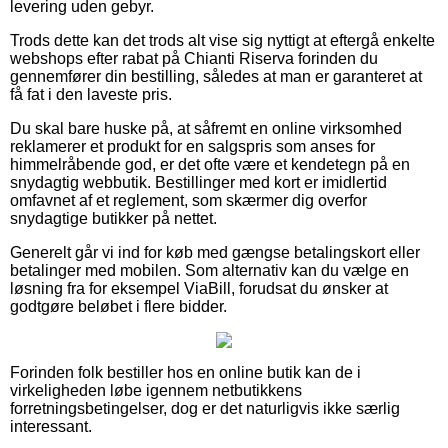
levering uden gebyr.
Trods dette kan det trods alt vise sig nyttigt at eftergå enkelte
webshops efter rabat på Chianti Riserva forinden du
gennemfører din bestilling, således at man er garanteret at
få fat i den laveste pris.
Du skal bare huske på, at såfremt en online virksomhed
reklamerer et produkt for en salgspris som anses for
himmelråbende god, er det ofte være et kendetegn på en
snydagtig webbutik. Bestillinger med kort er imidlertid
omfavnet af et reglement, som skærmer dig overfor
snydagtige butikker på nettet.
Generelt går vi ind for køb med gængse betalingskort eller
betalinger med mobilen. Som alternativ kan du vælge en
løsning fra for eksempel ViaBill, forudsat du ønsker at
godtgøre beløbet i flere bidder.
Forinden folk bestiller hos en online butik kan de i
virkeligheden løbe igennem netbutikkens
forretningsbetingelser, dog er det naturligvis ikke særlig
interessant.