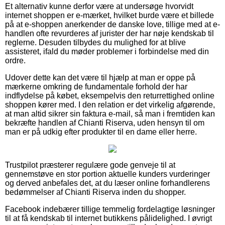
Et alternativ kunne derfor være at undersøge hvorvidt
internet shoppen er e-mærket, hvilket burde være et billede
på at e-shoppen anerkender de danske love, tillige med at e-
handlen ofte revurderes af jurister der har nøje kendskab til
reglerne. Desuden tilbydes du mulighed for at blive
assisteret, ifald du møder problemer i forbindelse med din
ordre.
Udover dette kan det være til hjælp at man er oppe på
mærkerne omkring de fundamentale forhold der har
indflydelse på købet, eksempelvis den returrettighed online
shoppen kører med. I den relation er det virkelig afgørende,
at man altid sikrer sin faktura e-mail, så man i fremtiden kan
bekræfte handlen af Chianti Riserva, uden hensyn til om
man er på udkig efter produkter til en dame eller herre.
Trustpilot præsterer regulære gode genveje til at
gennemstøve en stor portion aktuelle kunders vurderinger
og derved anbefales det, at du læser online forhandlerens
bedømmelser af Chianti Riserva inden du shopper.
Facebook indebærer tillige temmelig fordelagtige løsninger
til at få kendskab til internet butikkens pålidelighed. I øvrigt