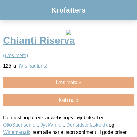
Krofatters
Chianti Riserva
(Læs mere)
125
kr.
(Vis fragtpris)
Læs mere »
Køb nu »
De mest populære vinwebshops i øjeblikket er
OttoSuenson.dk
,
JyskVin.dk
,
Densidsteflaske.dk
og
Wineman.dk
, som alle har et stort sortiment til gode priser.