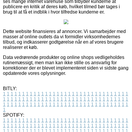
ses mange internet varehuse som tilbyder kunderne at
publicere en kritik af deres køb, hvilket tilmed bør tages i
brug til at få et indblik i hvor tilfredse kunderne er.
Dette website finansieres af annoncer. Vi samarbejder med
masser af online outlets da vi formidler virksomhedernes
tilbud, og indkasserer godtgørelse når en af vores brugere
realiserer et køb.
Data vedrørende produkter og online shops vedligeholdes
rutinemæssigt, men man kan ikke stille os ansvarlig for
korrektioner der er blevet implementeret siden vi sidste gang
opdaterede vores oplysninger.
BITLY:
1
1
1
1
1
1
1
1
1
1
1
1
1
1
1
1
1
1
1
1
1
1
1
1
1
1
1
1
1
1
1
1
1
1
1
1
1
1
1
1
1
1
1
1
1
1
1
1
1
1
1
1
1
1
1
1
1
1
1
1
1
1
1
1
1
1
1
1
1
1
1
1
1
1
1
1
1
1
1
1
1
1
1
1
1
1
1
1
1
1
1
1
1
1
1
1
1
1
1
1
SPOTIFY:
1
1
1
1
1
1
1
1
1
1
1
1
1
1
1
1
1
1
1
1
1
1
1
1
1
1
1
1
1
1
1
1
1
1
1
1
1
1
1
1
1
1
1
1
1
1
1
1
1
1
1
1
1
1
1
1
1
1
1
1
1
1
1
1
1
1
1
1
1
1
1
1
1
1
1
1
1
1
1
1
1
1
1
1
1
1
1
1
1
1
1
1
1
1
1
1
1
1
1