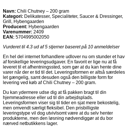
Navn:
Chili Chutney – 200 gram
Kategori:
Delikatesser, Specialiteter, Saucer & Dressinger,
Grill, Hybengaarden
Producent:
Hybengaarden
Varenummer:
2409
EAN:
5704995002050
Vurderet til
4.3
ud af 5 stjerner baseret på
10
anmeldelser
En hel del internet forhandlere udlover nu om stunder et hav
af forskellige leveringsudgaver. En favorit er lige nu at få
leveret til et afhentningssted, som gør at du kan hente dine
varer når der er tid til det. Leveringsformen er altså særdeles
let gængelig, samt desuden også den billigste form for
levering ved køb af Chili Chutney – 200 gram.
Du kan ydermere udse dig at få pakken bragt til din
hjemmeadresse eller ud til din arbejdsplads.
Leveringsformen viser sig til tider en sjat mere bekostelig,
men omvendt særligt fleksibel. Den prisbilligste
leveringstype vil dog utvivlsomt være at du selv henter
produkterne, men den løsning nødvendiggør at du bor
nærved netbutikkens lager.