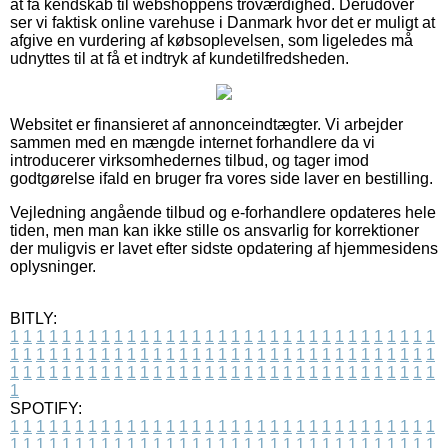
at få kendskab til webshoppens troværdighed. Derudover
ser vi faktisk online varehuse i Danmark hvor det er muligt at
afgive en vurdering af købsoplevelsen, som ligeledes må
udnyttes til at få et indtryk af kundetilfredsheden.
Websitet er finansieret af annonceindtægter. Vi arbejder
sammen med en mængde internet forhandlere da vi
introducerer virksomhedernes tilbud, og tager imod
godtgørelse ifald en bruger fra vores side laver en bestilling.
Vejledning angående tilbud og e-forhandlere opdateres hele
tiden, men man kan ikke stille os ansvarlig for korrektioner
der muligvis er lavet efter sidste opdatering af hjemmesidens
oplysninger.
BITLY:
1
1
1
1
1
1
1
1
1
1
1
1
1
1
1
1
1
1
1
1
1
1
1
1
1
1
1
1
1
1
1
1
1
1
1
1
1
1
1
1
1
1
1
1
1
1
1
1
1
1
1
1
1
1
1
1
1
1
1
1
1
1
1
1
1
1
1
1
1
1
1
1
1
1
1
1
1
1
1
1
1
1
1
1
1
1
1
1
1
1
1
1
1
1
1
1
1
1
1
1
SPOTIFY:
1
1
1
1
1
1
1
1
1
1
1
1
1
1
1
1
1
1
1
1
1
1
1
1
1
1
1
1
1
1
1
1
1
1
1
1
1
1
1
1
1
1
1
1
1
1
1
1
1
1
1
1
1
1
1
1
1
1
1
1
1
1
1
1
1
1