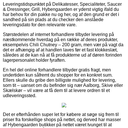
Leveringstidspunktet på Delikatesser, Specialiteter, Saucer
& Dressinger, Grill, Hybengaarden er yderst vigtig ifald du
har behov for din pakke nu og her, og af den grund er det i
sandhed på sin plads at du checker den anslåede
leveringsdato for den relevante vare.
Størstedelen af internet forhandlere tilbyder levering på
næstkommende hverdag på en række af deres produkter,
eksempelvis Chili Chutney – 200 gram, men vær på vagt da
det er afhængig af at handlen laves før et fast klokkeslæt,
således at de kan nå at få produkterne ud af døren forinden
lagerpersonalet holder fyraften.
En hel del online forhandlere tilbyder gratis fragt, men
undertiden kun såfremt du shopper for en konkret sum.
Ellers skulle du gribe den billigste mulighed for levering,
som tit – uanset om du befinder sig nær Aalborg, Skive eller
Skælskør – vil være at få dem til at levere ordren til et
udleveringssted.
Det er efterhånden super let for købere at søge sig frem til
priser fra forskellige shops på nettet, og derved har masser
af Hybengaarden butikker på nettet været tvunget til at