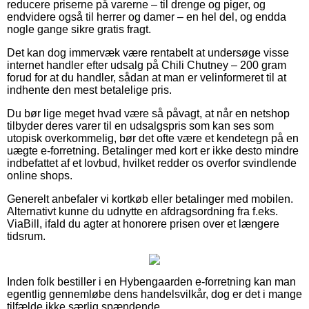
reducere priserne på varerne – til drenge og piger, og
endvidere også til herrer og damer – en hel del, og endda
nogle gange sikre gratis fragt.
Det kan dog immervæk være rentabelt at undersøge visse
internet handler efter udsalg på Chili Chutney – 200 gram
forud for at du handler, sådan at man er velinformeret til at
indhente den mest betalelige pris.
Du bør lige meget hvad være så påvagt, at når en netshop
tilbyder deres varer til en udsalgspris som kan ses som
utopisk overkommelig, bør det ofte være et kendetegn på en
uægte e-forretning. Betalinger med kort er ikke desto mindre
indbefattet af et lovbud, hvilket redder os overfor svindlende
online shops.
Generelt anbefaler vi kortkøb eller betalinger med mobilen.
Alternativt kunne du udnytte en afdragsordning fra f.eks.
ViaBill, ifald du agter at honorere prisen over et længere
tidsrum.
Inden folk bestiller i en Hybengaarden e-forretning kan man
egentlig gennemløbe dens handelsvilkår, dog er det i mange
tilfælde ikke særlig spændende.