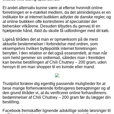
Et andet alternativ kunne være at efterse hvorvidt online
forretningen er e-mærket medlem, da det almindeligvis er en
indikator for at internet butikken adlyder de danske regler, og
at online butikken ofte kontrolleres af specialister der
behersker vilkårene. Desuden tilbydes du genvej til en
hjælpende hånd, ifald du skulle få udfordringer med dit køb.
Ligeså tilrådes det at man er opmærksom på de mest
aktuelle bestemmelser i forbindelse med ordren, som
eksempelvis hvilken byttepolitik internet forretningen
benytter. I den relation er det også essesentielt, at man når
som helst gemmer sin ordremail, således man i fremtiden
kan bevise bestillingen af Chili Chutney – 200 gram, uden
hensyn til om man shopper til en kvinde eller mand.
Trustpilot forærer dig egentlig passende muligheder for at
bese mange forhenværende forbrugeres betragtninger og af
den grund tilråder vi, at du verificerer online forhandlerens
bedømmelser af Chili Chutney – 200 gram før du lægger din
bestilling.
Facebook fremskaffer lignende adskillige solide løsninger til