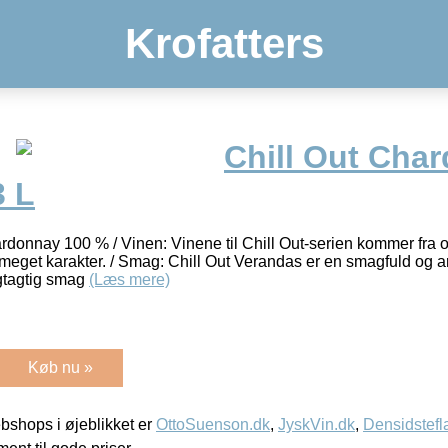
Krofatters
Chill Out Cha
3 L
rdonnay 100 % / Vinen: Vinene til Chill Out-serien kommer fra 
d meget karakter. / Smag: Chill Out Verandas er en smagfuld og
ugtagtig smag
(Læs mere)
Køb nu »
shops i øjeblikket er
OttoSuenson.dk
,
JyskVin.dk
,
Densidstefl