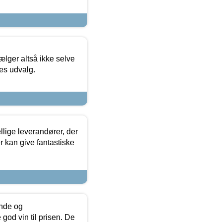
ælger altså ikke selve
res udvalg.
lige leverandører, der
r kan give fantastiske
unde og
od vin til prisen. De