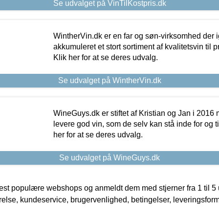
Se udvalget på VinTilKostpris.dk
WintherVin.dk er en far og søn-virksomhed der 
akkumuleret et stort sortiment af kvalitetsvin til pri
Klik her for at se deres udvalg.
Se udvalget på WintherVin.dk
WineGuys.dk er stiftet af Kristian og Jan i 2016
levere god vin, som de selv kan stå inde for og til
her for at se deres udvalg.
Se udvalget på WineGuys.dk
t populære webshops og anmeldt dem med stjerner fra 1 til 5 ud
rrelse, kundeservice, brugervenlighed, betingelser, leveringsfor