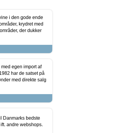
 vine i den gode ende
e områder, krydret med
 områder, der dukker
r med egen import af
i 1982 har de satset på
ønder med direkte salg
 til Danmarks bedste
 ift. andre webshops.