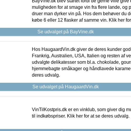
BayVine.dk blev startet fordi de gerne ville give
muligheden for at smage vin fra flere lande, og p
druer man dyrker vin på. Hos dem behøver du der
købe 6 eller 12 flasker af samme vin. Klik her fo
Se udvalget på BayVine.dk
Hos HaugaardVin.dk giver de deres kunder gode
Frankrig, Australien, USA, Italien og resten af v
udvalgte delikatesser som bl.a. chokolade, gourm
hjemmebagte småkager og håndlavede karameller
deres udvalg.
Se udvalget på HaugaardVin.dk
VinTilKostpris.dk er en vinklub, som giver dig m
til indkøbspriser. Klik her for at se deres udvalg.