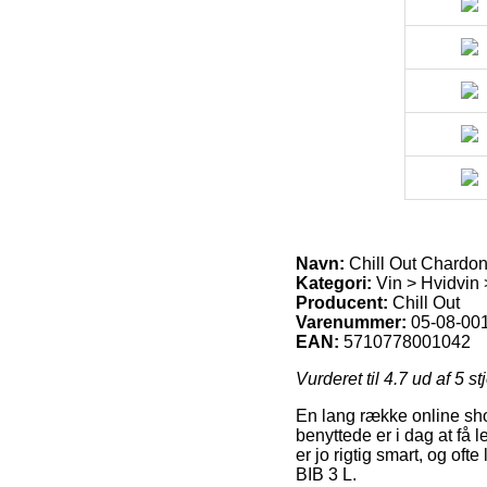
Navn:
Chill Out Chardo
Kategori:
Vin > Hvidvin 
Producent:
Chill Out
Varenummer:
05-08-00
EAN:
5710778001042
Vurderet til
4.7
ud af 5 st
En lang række online sho
benyttede er i dag at få 
er jo rigtig smart, og of
BIB 3 L.