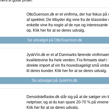
ment til gode priser.
OttoSuenson.dk er et vinfirma, der har fokus på
af spektret. De tilbyder dig vine fra de klassisk
enkelte vine fra nogle af de nye og interessante
op. Klik her for at se deres udvalg.
Se udvalget på OttoSuenson.dk
JyskVin.dk er et af Danmarks førende vinfirmae
kvalitetsvine fra hele verden. Fra firmaets start 
direkte import af vin fra hovedsageligt små vinb
til deres kunder. Klik her for at se deres udvalg.
Se udvalget på JyskVin.dk
Densidsteflaske.dk slår sig på at de sælger vin
netpriser, og at du kan spare 20-70 % på vinene
Klik her for at se deres udvalg.