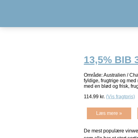
13,5% BIB 
Område: Australien / Cha
fyldige, frugtrige og me
med en blød og frisk, fr
114.99
kr.
(Vis fragtpris)
Læs mere »
De mest populære vinweb