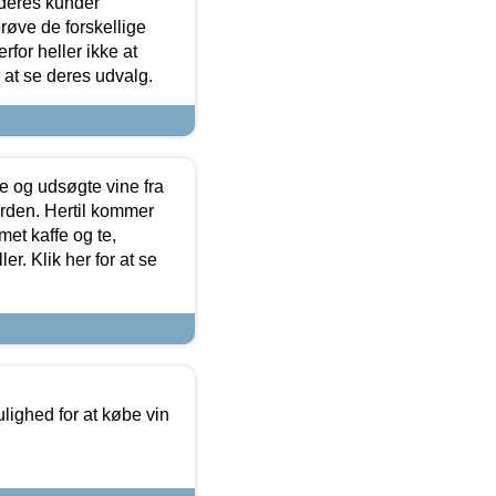
 deres kunder
røve de forskellige
for heller ikke at
r at se deres udvalg.
 og udsøgte vine fra
erden. Hertil kommer
et kaffe og te,
. Klik her for at se
ulighed for at købe vin