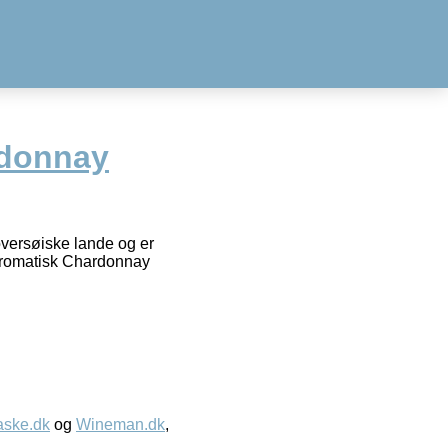
rdonnay
oversøiske lande og er
 aromatisk Chardonnay
aske.dk
og
Wineman.dk
,