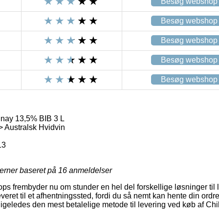
Besøg webshop
Besøg webshop
Besøg webshop
Besøg webshop
Besøg webshop
nnay 13,5% BIB 3 L
> Australsk Hvidvin
13
jerner baseret på
16
anmeldelser
ps frembyder nu om stunder en hel del forskellige løsninger til 
leveret til et afhentningssted, fordi du så nemt kan hente din ord
te ligeledes den mest betalelige metode til levering ved køb af 