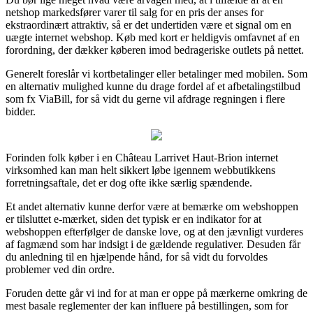
netshop markedsfører varer til salg for en pris der anses for
ekstraordinært attraktiv, så er det undertiden være et signal om en
uægte internet webshop. Køb med kort er heldigvis omfavnet af en
forordning, der dækker køberen imod bedrageriske outlets på nettet.
Generelt foreslår vi kortbetalinger eller betalinger med mobilen. Som
en alternativ mulighed kunne du drage fordel af et afbetalingstilbud
som fx ViaBill, for så vidt du gerne vil afdrage regningen i flere
bidder.
Forinden folk køber i en Château Larrivet Haut-Brion internet
virksomhed kan man helt sikkert løbe igennem webbutikkens
forretningsaftale, det er dog ofte ikke særlig spændende.
Et andet alternativ kunne derfor være at bemærke om webshoppen
er tilsluttet e-mærket, siden det typisk er en indikator for at
webshoppen efterfølger de danske love, og at den jævnligt vurderes
af fagmænd som har indsigt i de gældende regulativer. Desuden får
du anledning til en hjælpende hånd, for så vidt du forvoldes
problemer ved din ordre.
Foruden dette går vi ind for at man er oppe på mærkerne omkring de
mest basale reglementer der kan influere på bestillingen, som for