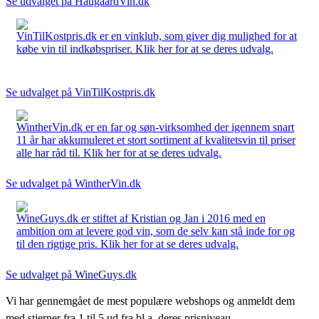
Se udvalget på HaugaardVin.dk
VinTilKostpris.dk er en vinklub, som giver dig mulighed for at
købe vin til indkøbspriser. Klik her for at se deres udvalg.
Se udvalget på VinTilKostpris.dk
WintherVin.dk er en far og søn-virksomhed der igennem snart
11 år har akkumuleret et stort sortiment af kvalitetsvin til priser
alle har råd til. Klik her for at se deres udvalg.
Se udvalget på WintherVin.dk
WineGuys.dk er stiftet af Kristian og Jan i 2016 med en
ambition om at levere god vin, som de selv kan stå inde for og
til den rigtige pris. Klik her for at se deres udvalg.
Se udvalget på WineGuys.dk
Vi har gennemgået de mest populære webshops og anmeldt dem
med stjerner fra 1 til 5 ud fra bl.a. deres prisniveau,