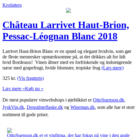
Krofatters
Château Larrivet Haut-Brion,
Pessac-Léognan Blanc 2018
Larrivet Haut-Brion Blanc er en sprød og elegant hvidvin, som gør
de fleste mennesker opmærksomme på, at der drikkes alt for lidt
hvid Bordeaux! Vinen åbner med en forfriskende og indsmigrende
næse med grapefrugt, hvide blomster, tropiske frug
(Læs mere)
325
kr.
(Vis fragtpris)
Læs mere »
Køb nu »
De mest populære vinwebshops i øjeblikket er
OttoSuenson.dk
,
JyskVin.dk
,
Densidsteflaske.dk
og
Wineman.dk
, som alle har et stort
sortiment til gode priser.
OttoSuenson.dk er et vinfirma, der har fokus på vine i den gode