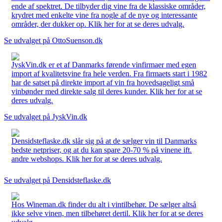
ende af spektret. De tilbyder dig vine fra de klassiske områder,
krydret med enkelte vine fra nogle af de nye og interessante
områder, der dukker op. Klik her for at se deres udvalg.
Se udvalget på OttoSuenson.dk
JyskVin.dk er et af Danmarks førende vinfirmaer med egen
import af kvalitetsvine fra hele verden. Fra firmaets start i 1982
har de satset på direkte import af vin fra hovedsageligt små
vinbønder med direkte salg til deres kunder. Klik her for at se
deres udvalg.
Se udvalget på JyskVin.dk
Densidsteflaske.dk slår sig på at de sælger vin til Danmarks
bedste netpriser, og at du kan spare 20-70 % på vinene ift.
andre webshops. Klik her for at se deres udvalg.
Se udvalget på Densidsteflaske.dk
Hos Wineman.dk finder du alt i vintilbehør. De sælger altså
ikke selve vinen, men tilbehøret dertil. Klik her for at se deres