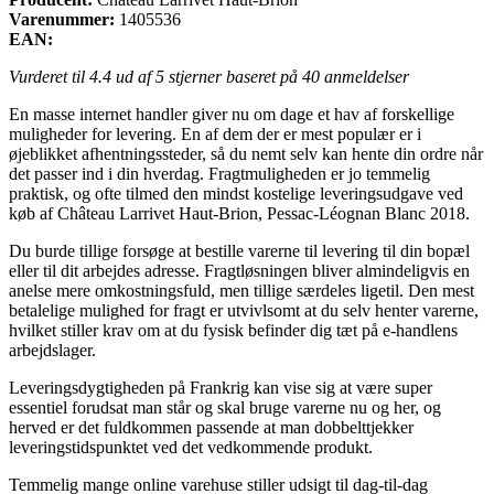
Varenummer:
1405536
EAN:
Vurderet til
4.4
ud af 5 stjerner baseret på
40
anmeldelser
En masse internet handler giver nu om dage et hav af forskellige
muligheder for levering. En af dem der er mest populær er i
øjeblikket afhentningssteder, så du nemt selv kan hente din ordre når
det passer ind i din hverdag. Fragtmuligheden er jo temmelig
praktisk, og ofte tilmed den mindst kostelige leveringsudgave ved
køb af Château Larrivet Haut-Brion, Pessac-Léognan Blanc 2018.
Du burde tillige forsøge at bestille varerne til levering til din bopæl
eller til dit arbejdes adresse. Fragtløsningen bliver almindeligvis en
anelse mere omkostningsfuld, men tillige særdeles ligetil. Den mest
betalelige mulighed for fragt er utvivlsomt at du selv henter varerne,
hvilket stiller krav om at du fysisk befinder dig tæt på e-handlens
arbejdslager.
Leveringsdygtigheden på Frankrig kan vise sig at være super
essentiel forudsat man står og skal bruge varerne nu og her, og
herved er det fuldkommen passende at man dobbelttjekker
leveringstidspunktet ved det vedkommende produkt.
Temmelig mange online varehuse stiller udsigt til dag-til-dag