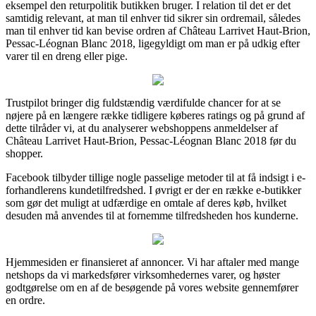
eksempel den returpolitik butikken bruger. I relation til det er det
samtidig relevant, at man til enhver tid sikrer sin ordremail, således
man til enhver tid kan bevise ordren af Château Larrivet Haut-Brion,
Pessac-Léognan Blanc 2018, ligegyldigt om man er på udkig efter
varer til en dreng eller pige.
Trustpilot bringer dig fuldstændig værdifulde chancer for at se
nøjere på en længere række tidligere køberes ratings og på grund af
dette tilråder vi, at du analyserer webshoppens anmeldelser af
Château Larrivet Haut-Brion, Pessac-Léognan Blanc 2018 før du
shopper.
Facebook tilbyder tillige nogle passelige metoder til at få indsigt i e-
forhandlerens kundetilfredshed. I øvrigt er der en række e-butikker
som gør det muligt at udfærdige en omtale af deres køb, hvilket
desuden må anvendes til at fornemme tilfredsheden hos kunderne.
Hjemmesiden er finansieret af annoncer. Vi har aftaler med mange
netshops da vi markedsfører virksomhedernes varer, og høster
godtgørelse om en af de besøgende på vores website gennemfører
en ordre.