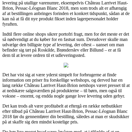
levering på utallige varenumre, eksempelvis Château Larrivet Haut-
Brion, Pessac-Léognan Blanc 2018, men som trods alt er afhængig
af at bestillingen anbringes forinden et konkret tidspunkt, sådan at de
kan nå at få dit nye produkt fikset inden lagerpersonalet holder
fyraften.
Indtil flere online shops sikrer portofri fragt, men for det meste er det
så nødvendigt at du køber for en fastsat sum. Derudover skulle man
udvælge den billigste type af levering, der oftest – uanset om man
befinder sig tæt på Roskilde, Brønderslev eller Billund – er at få
dem til at levere ordren til et udleveringssted.
Det har vist sig at være yderst simpelt for forbrugerne at finde
information om priser fra forskellige webshops, og derved har en
lang række Château Larrivet Haut-Brion netshops været presset til at
at nedskære salgsværdien på produkterne – til børn, men også til
voksne – enormt, og endda nogle gange love levering uden gebyr.
Det kan trods alt være profitabelt at eftergå en række netbutikker
efter tilbud på Château Larrivet Haut-Brion, Pessac-Léognan Blanc
2018 før du gennemfører din bestilling, således at man er skudsikker
på at skaffe sig den mindst kostelige pris.
Du bør lige meget hvad være årvågen med, at i tilfælde af at en