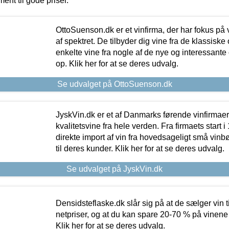
ment til gode priser.
OttoSuenson.dk er et vinfirma, der har fokus på
af spektret. De tilbyder dig vine fra de klassisk
enkelte vine fra nogle af de nye og interessante
op. Klik her for at se deres udvalg.
Se udvalget på OttoSuenson.dk
JyskVin.dk er et af Danmarks førende vinfirmae
kvalitetsvine fra hele verden. Fra firmaets start 
direkte import af vin fra hovedsageligt små vinb
til deres kunder. Klik her for at se deres udvalg.
Se udvalget på JyskVin.dk
Densidsteflaske.dk slår sig på at de sælger vin
netpriser, og at du kan spare 20-70 % på vinene
Klik her for at se deres udvalg.