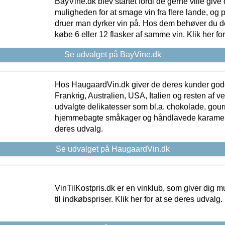
BayVine.dk blev startet fordi de gerne ville give
muligheden for at smage vin fra flere lande, og p
druer man dyrker vin på. Hos dem behøver du der
købe 6 eller 12 flasker af samme vin. Klik her fo
Se udvalget på BayVine.dk
Hos HaugaardVin.dk giver de deres kunder gode
Frankrig, Australien, USA, Italien og resten af v
udvalgte delikatesser som bl.a. chokolade, gourm
hjemmebagte småkager og håndlavede karameller
deres udvalg.
Se udvalget på HaugaardVin.dk
VinTilKostpris.dk er en vinklub, som giver dig m
til indkøbspriser. Klik her for at se deres udvalg.