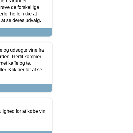
 deres kunder
røve de forskellige
for heller ikke at
r at se deres udvalg.
 og udsøgte vine fra
erden. Hertil kommer
et kaffe og te,
. Klik her for at se
ulighed for at købe vin