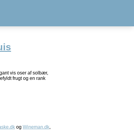
uis
nt vis oser af solbær,
yldt frugt og en rank
aske.dk
og
Wineman.dk
,