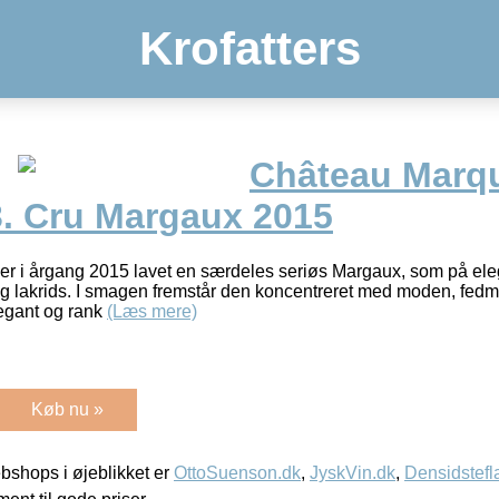
Krofatters
Château Marq
3. Cru Margaux 2015
r i årgang 2015 lavet en særdeles seriøs Margaux, som på elega
 lakrids. I smagen fremstår den koncentreret med moden, fedmef
legant og rank
(Læs mere)
Køb nu »
shops i øjeblikket er
OttoSuenson.dk
,
JyskVin.dk
,
Densidstefl