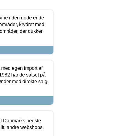
 vine i den gode ende
e områder, krydret med
 områder, der dukker
r med egen import af
i 1982 har de satset på
ønder med direkte salg
 til Danmarks bedste
 ift. andre webshops.