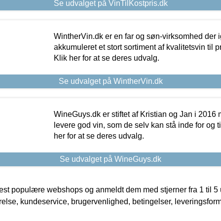
Se udvalget på VinTilKostpris.dk
WintherVin.dk er en far og søn-virksomhed der 
akkumuleret et stort sortiment af kvalitetsvin til pri
Klik her for at se deres udvalg.
Se udvalget på WintherVin.dk
WineGuys.dk er stiftet af Kristian og Jan i 2016
levere god vin, som de selv kan stå inde for og til
her for at se deres udvalg.
Se udvalget på WineGuys.dk
t populære webshops og anmeldt dem med stjerner fra 1 til 5 ud
rrelse, kundeservice, brugervenlighed, betingelser, leveringsfor