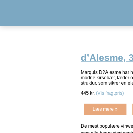
d’Alesme, 
Marquis D?Alesme har he
modne kirsebær, læder og
struktur, som sikrer en e
445
kr.
(Vis fragtpris)
Læs mere »
De mest populære vinweb