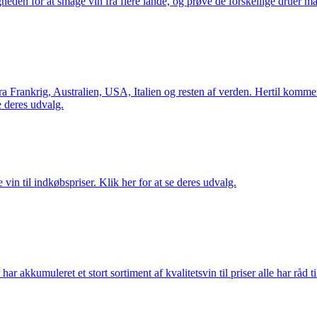
gheden for at smage vin fra flere lande, og prøve de forskellige druer 
Frankrig, Australien, USA, Italien og resten af verden. Hertil kommer 
 deres udvalg.
vin til indkøbspriser. Klik her for at se deres udvalg.
akkumuleret et stort sortiment af kvalitetsvin til priser alle har råd til