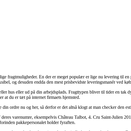
e fragtmuligheder. En der er meget populær er lige nu levering til en p
fleksibel, og desuden endda den mest prisbevidste leveringsmanér ved kø
 eller hus eller ud på din arbejdsplads. Fragttypen bliver til tider en t
er at du er tæt på internet firmaets hjemsted.
ge din ordre nu og her, så derfor er det altså klogt at man checker den 
f deres varenumre, eksempelvis Château Talbot, 4. Cru Saint-Julien 2019
 forinden pakkepersonalet holder fyraften.