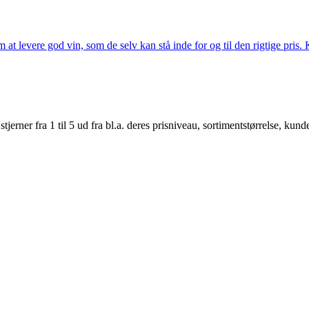
t levere god vin, som de selv kan stå inde for og til den rigtige pris. K
er fra 1 til 5 ud fra bl.a. deres prisniveau, sortimentstørrelse, kunde