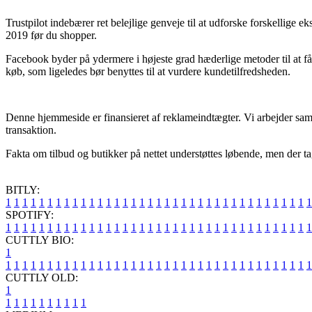
Trustpilot indebærer ret belejlige genveje til at udforske forskellige 
2019 før du shopper.
Facebook byder på ydermere i højeste grad hæderlige metoder til at f
køb, som ligeledes bør benyttes til at vurdere kundetilfredsheden.
Denne hjemmeside er finansieret af reklameindtægter. Vi arbejder sam
transaktion.
Fakta om tilbud og butikker på nettet understøttes løbende, men der t
BITLY:
1
1
1
1
1
1
1
1
1
1
1
1
1
1
1
1
1
1
1
1
1
1
1
1
1
1
1
1
1
1
1
1
1
1
1
1
1
SPOTIFY:
1
1
1
1
1
1
1
1
1
1
1
1
1
1
1
1
1
1
1
1
1
1
1
1
1
1
1
1
1
1
1
1
1
1
1
1
1
CUTTLY BIO:
1
1
1
1
1
1
1
1
1
1
1
1
1
1
1
1
1
1
1
1
1
1
1
1
1
1
1
1
1
1
1
1
1
1
1
1
1
1
CUTTLY OLD:
1
1
1
1
1
1
1
1
1
1
1