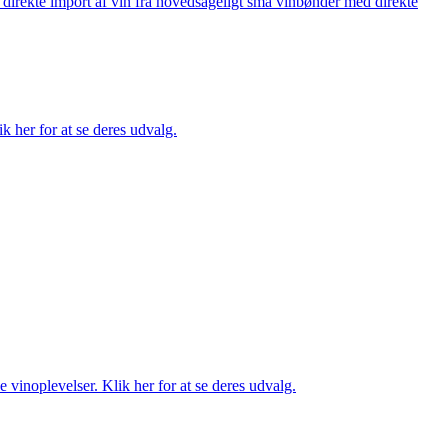
å direkte import af vin fra hovedsageligt små vinbønder med direkte
k her for at se deres udvalg.
 vinoplevelser. Klik her for at se deres udvalg.