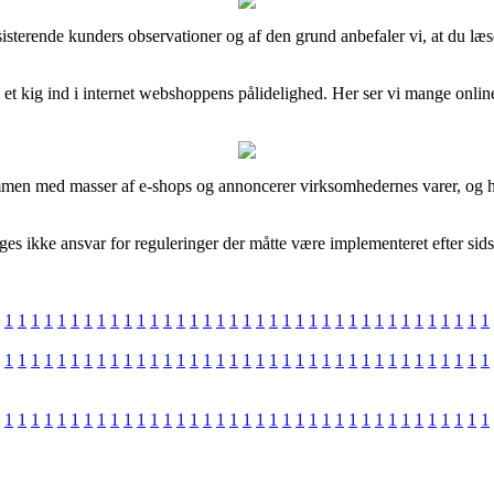
eksisterende kunders observationer og af den grund anbefaler vi, at du læs
å et kig ind i internet webshoppens pålidelighed. Her ser vi mange onl
men med masser af e-shops og annoncerer virksomhedernes varer, og høs
ages ikke ansvar for reguleringer der måtte være implementeret efter si
1
1
1
1
1
1
1
1
1
1
1
1
1
1
1
1
1
1
1
1
1
1
1
1
1
1
1
1
1
1
1
1
1
1
1
1
1
1
1
1
1
1
1
1
1
1
1
1
1
1
1
1
1
1
1
1
1
1
1
1
1
1
1
1
1
1
1
1
1
1
1
1
1
1
1
1
1
1
1
1
1
1
1
1
1
1
1
1
1
1
1
1
1
1
1
1
1
1
1
1
1
1
1
1
1
1
1
1
1
1
1