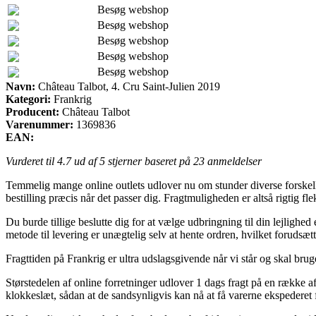
Besøg webshop
Besøg webshop
Besøg webshop
Besøg webshop
Besøg webshop
Navn:
Château Talbot, 4. Cru Saint-Julien 2019
Kategori:
Frankrig
Producent:
Château Talbot
Varenummer:
1369836
EAN:
Vurderet til
4.7
ud af 5 stjerner baseret på
23
anmeldelser
Temmelig mange online outlets udlover nu om stunder diverse forskellig
bestilling præcis når det passer dig. Fragtmuligheden er altså rigtig 
Du burde tillige beslutte dig for at vælge udbringning til din lejlighed
metode til levering er unægtelig selv at hente ordren, hvilket forudsætt
Fragttiden på Frankrig er ultra udslagsgivende når vi står og skal bru
Størstedelen af online forretninger udlover 1 dags fragt på en række a
klokkeslæt, sådan at de sandsynligvis kan nå at få varerne ekspederet