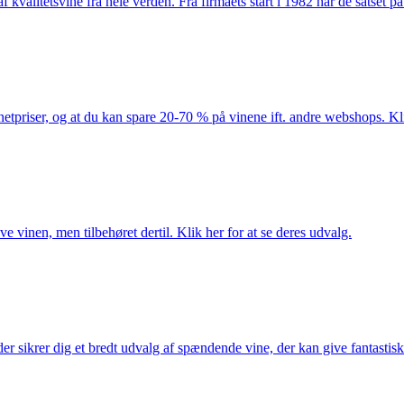
kvalitetsvine fra hele verden. Fra firmaets start i 1982 har de satset p
netpriser, og at du kan spare 20-70 % på vinene ift. andre webshops. Kli
e vinen, men tilbehøret dertil. Klik her for at se deres udvalg.
 sikrer dig et bredt udvalg af spændende vine, der kan give fantastiske