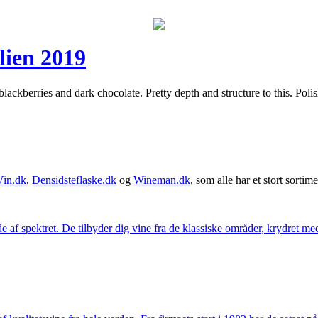
lien 2019
 blackberries and dark chocolate. Pretty depth and structure to this. Po
Vin.dk
,
Densidsteflaske.dk
og
Wineman.dk
, som alle har et stort sortime
 af spektret. De tilbyder dig vine fra de klassiske områder, krydret med