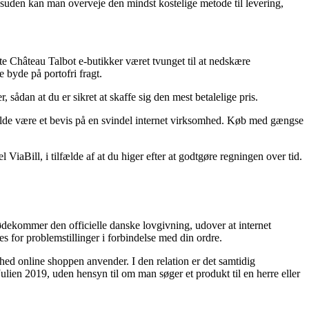
suden kan man overveje den mindst kostelige metode til levering,
este Château Talbot e-butikker været tvunget til at nedskære
e byde på portofri fragt.
 sådan at du er sikret at skaffe sig den mest betalelige pris.
lfælde være et bevis på en svindel internet virksomhed. Køb med gængse
ViaBill, i tilfælde af at du higer efter at godtgøre regningen over tid.
ødekommer den officielle danske lovgivning, udover at internet
es for problemstillinger i forbindelse med din ordre.
ed online shoppen anvender. I den relation er det samtidig
ulien 2019, uden hensyn til om man søger et produkt til en herre eller