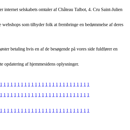
er internet selskabets omtaler af Château Talbot, 4. Cru Saint-Julien
ine webshops som tilbyder folk at frembringe en bedømmelse af deres
ter betaling hvis en af de besøgende på vores side fuldfører en
dste opdatering af hjemmesidens oplysninger.
1
1
1
1
1
1
1
1
1
1
1
1
1
1
1
1
1
1
1
1
1
1
1
1
1
1
1
1
1
1
1
1
1
1
1
1
1
1
1
1
1
1
1
1
1
1
1
1
1
1
1
1
1
1
1
1
1
1
1
1
1
1
1
1
1
1
1
1
1
1
1
1
1
1
1
1
1
1