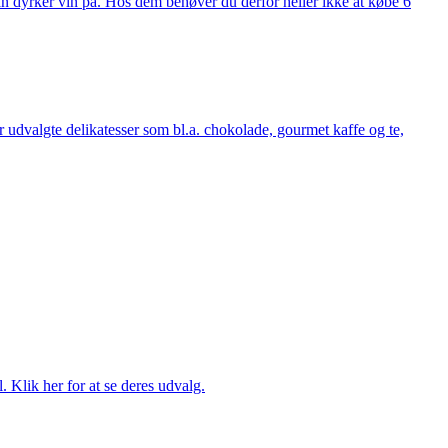
man dyrker vin på. Hos dem behøver du derfor heller ikke at købe 6
udvalgte delikatesser som bl.a. chokolade, gourmet kaffe og te,
. Klik her for at se deres udvalg.