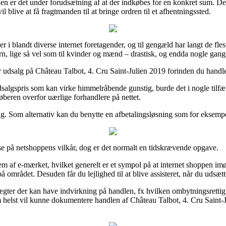
n er det under forudsætning af at der indkøbes for en konkret sum. De
blive at få fragtmanden til at bringe ordren til et afhentningssted.
er i blandt diverse internet foretagender, og til gengæld har langt de fl
børn, lige så vel som til kvinder og mænd – drastisk, og endda nogle gang
r udsalg på Château Talbot, 4. Cru Saint-Julien 2019 forinden du handler,
n udsalgspris som kan virke himmelråbende gunstig, burde det i nogle ti
køberen overfor uærlige forhandlere på nettet.
ng. Som alternativ kan du benytte en afbetalingsløsning som for eksempel 
se på netshoppens vilkår, dog er det normalt en tidskrævende opgave.
m af e-mærket, hvilket generelt er et sympol på at internet shoppen im
området. Desuden får du lejlighed til at blive assisteret, når du udsætt
ter der kan have indvirkning på handlen, fx hvilken ombytningsrettigh
om helst vil kunne dokumentere handlen af Château Talbot, 4. Cru Saint-J