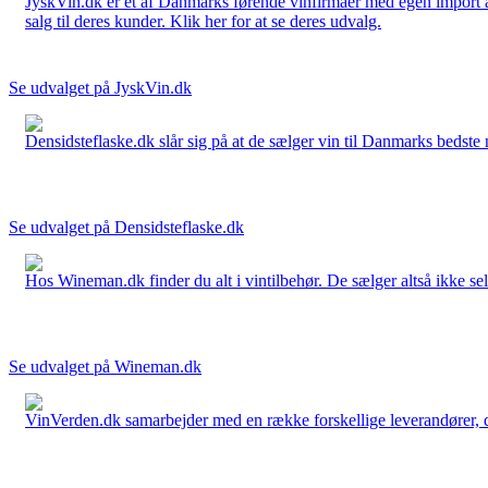
JyskVin.dk er et af Danmarks førende vinfirmaer med egen import af 
salg til deres kunder. Klik her for at se deres udvalg.
Se udvalget på JyskVin.dk
Densidsteflaske.dk slår sig på at de sælger vin til Danmarks bedste 
Se udvalget på Densidsteflaske.dk
Hos Wineman.dk finder du alt i vintilbehør. De sælger altså ikke selv
Se udvalget på Wineman.dk
VinVerden.dk samarbejder med en række forskellige leverandører, der