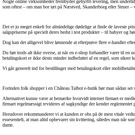
Nogle online virksomheder frembyder gebyrfri levering, men undertide
som oftest – om man bor tæt på Næstved, Skanderborg eller Struer – vil 
Det er jo meget enkelt for almindelige dødelige at finde de laveste pris
salgspriserne på specielt deres bedst i test produkter – til babyer og 
Dog kan det alligevel blive lønnende at efterprøve flere e-handler efte
Du bør trods alt ikke overse, at når en e-shop forhandler varer til e
betalingskort er ikke desto mindre indbefattet af en regel, som sikrer 
Vi går generelt ind for bestillinger med betalingskort eller mobilbetali
Forinden folk shopper i en Château Talbot e-butik bør man sådan set 
Alternativet kunne være at bemærke hvorvidt internet firmaet er medle
firmaet regelmæssigt revideres af sagkyndige der kender reglementet på 
Herudover rekommanderer vi at kunden er obs på de mest vitale vedtæg
essesentielt, at man altid opbevarer sin kvittering, således man når s
dame.