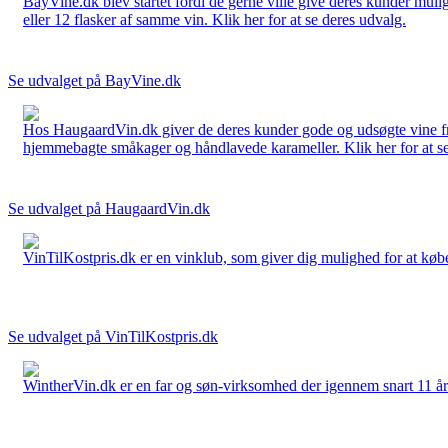
BayVine.dk blev startet fordi de gerne ville give deres kunder muli
eller 12 flasker af samme vin. Klik her for at se deres udvalg.
Se udvalget på BayVine.dk
Hos HaugaardVin.dk giver de deres kunder gode og udsøgte vine fra 
hjemmebagte småkager og håndlavede karameller. Klik her for at se
Se udvalget på HaugaardVin.dk
VinTilKostpris.dk er en vinklub, som giver dig mulighed for at købe 
Se udvalget på VinTilKostpris.dk
WintherVin.dk er en far og søn-virksomhed der igennem snart 11 år har 