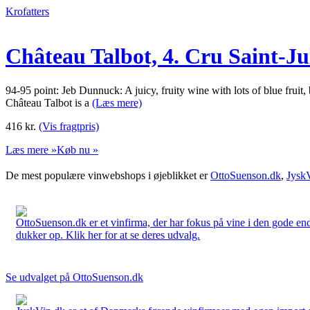
Krofatters
Château Talbot, 4. Cru Saint-Ju
94-95 point: Jeb Dunnuck: A juicy, fruity wine with lots of blue fruit,
Château Talbot is a
(Læs mere)
416
kr.
(Vis fragtpris)
Læs mere »
Køb nu »
De mest populære vinwebshops i øjeblikket er
OttoSuenson.dk
,
Jysk
OttoSuenson.dk er et vinfirma, der har fokus på vine i den gode ende
dukker op. Klik her for at se deres udvalg.
Se udvalget på OttoSuenson.dk