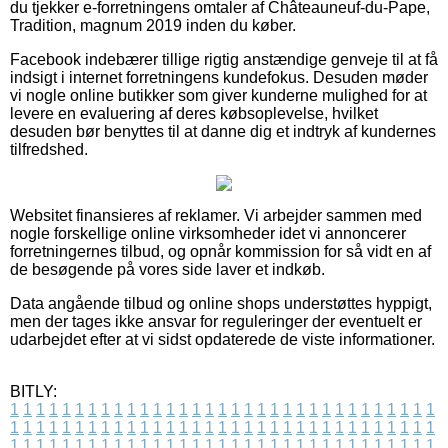
du tjekker e-forretningens omtaler af Châteauneuf-du-Pape,
Tradition, magnum 2019 inden du køber.
Facebook indebærer tillige rigtig anstændige genveje til at få
indsigt i internet forretningens kundefokus. Desuden møder
vi nogle online butikker som giver kunderne mulighed for at
levere en evaluering af deres købsoplevelse, hvilket
desuden bør benyttes til at danne dig et indtryk af kundernes
tilfredshed.
Websitet finansieres af reklamer. Vi arbejder sammen med
nogle forskellige online virksomheder idet vi annoncerer
forretningernes tilbud, og opnår kommission for så vidt en af
de besøgende på vores side laver et indkøb.
Data angående tilbud og online shops understøttes hyppigt,
men der tages ikke ansvar for reguleringer der eventuelt er
udarbejdet efter at vi sidst opdaterede de viste informationer.
BITLY:
1
1
1
1
1
1
1
1
1
1
1
1
1
1
1
1
1
1
1
1
1
1
1
1
1
1
1
1
1
1
1
1
1
1
1
1
1
1
1
1
1
1
1
1
1
1
1
1
1
1
1
1
1
1
1
1
1
1
1
1
1
1
1
1
1
1
1
1
1
1
1
1
1
1
1
1
1
1
1
1
1
1
1
1
1
1
1
1
1
1
1
1
1
1
1
1
1
1
1