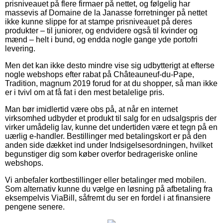
prisniveauet på flere firmaer på nettet, og følgelig har
massevis af Domaine de la Janasse forretninger på nettet
ikke kunne slippe for at stampe prisniveauet på deres
produkter – til juniorer, og endvidere også til kvinder og
mænd – helt i bund, og endda nogle gange yde portofri
levering.
Men det kan ikke desto mindre vise sig udbytterigt at efterse
nogle webshops efter rabat på Châteauneuf-du-Pape,
Tradition, magnum 2019 forud for at du shopper, så man ikke
er i tvivl om at få fat i den mest betalelige pris.
Man bør imidlertid være obs på, at når en internet
virksomhed udbyder et produkt til salg for en udsalgspris der
virker umådelig lav, kunne det undertiden være et tegn på en
uærlig e-handler. Bestillinger med betalingskort er på den
anden side dækket ind under Indsigelsesordningen, hvilket
begunstiger dig som køber overfor bedrageriske online
webshops.
Vi anbefaler kortbestillinger eller betalinger med mobilen.
Som alternativ kunne du vælge en løsning på afbetaling fra
eksempelvis ViaBill, såfremt du ser en fordel i at finansiere
pengene senere.