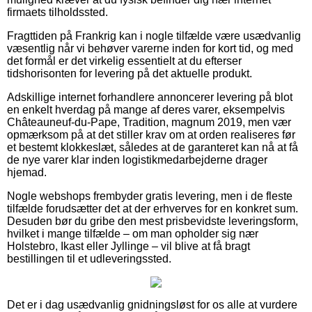
firmaets tilholdssted.
Fragttiden på Frankrig kan i nogle tilfælde være usædvanlig
væsentlig når vi behøver varerne inden for kort tid, og med
det formål er det virkelig essentielt at du efterser
tidshorisonten for levering på det aktuelle produkt.
Adskillige internet forhandlere annoncerer levering på blot
en enkelt hverdag på mange af deres varer, eksempelvis
Châteauneuf-du-Pape, Tradition, magnum 2019, men vær
opmærksom på at det stiller krav om at orden realiseres før
et bestemt klokkeslæt, således at de garanteret kan nå at få
de nye varer klar inden logistikmedarbejderne drager
hjemad.
Nogle webshops frembyder gratis levering, men i de fleste
tilfælde forudsætter det at der erhverves for en konkret sum.
Desuden bør du gribe den mest prisbevidste leveringsform,
hvilket i mange tilfælde – om man opholder sig nær
Holstebro, Ikast eller Jyllinge – vil blive at få bragt
bestillingen til et udleveringssted.
Det er i dag usædvanlig gnidningsløst for os alle at vurdere