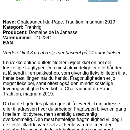
Navn:
Châteauneuf-du-Pape, Tradition, magnum 2019
Kategori:
Frankrig
Producent:
Domaine de la Janasse
Varenummer:
1402344
EAN:
Vurderet til
4.3
ud af 5 stjerner baseret på
14
anmeldelser
En række online outlets tildeler i øjeblikket en hel del
forskellige fragttyper. Den mest almindelige er efterhånden
at få sendt til en pakkeshop, som giver dig fleksibiliteten til at
hente bestillingen når du har tid. Fragtmuligheden er jo
meget fleksibel, samt oftest også den mindst kostelige
leveringsmulighed ved køb af Châteauneuf-du-Pape,
Tradition, magnum 2019.
Du burde ligeledes planlægge at få leveret til din adresse
eller til adressen hvor du arbejder. Fragttypen bliver en gang
i mellem lidt dyrere, men samtidig usædvanlig
overkommelig. Den mest betalelige fragtmulighed vil dog i
de fleste tilfælde være selv at hente varerne, men den
mulighed kræver at du fysisk befinder dig nær internet