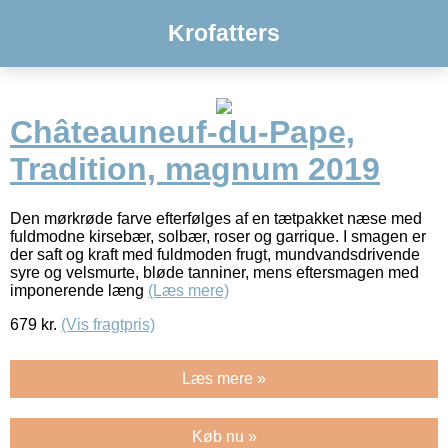
Krofatters
Châteauneuf-du-Pape,
Tradition, magnum 2019
Den mørkrøde farve efterfølges af en tætpakket næse med
fuldmodne kirsebær, solbær, roser og garrique. I smagen er
der saft og kraft med fuldmoden frugt, mundvandsdrivende
syre og velsmurte, bløde tanniner, mens eftersmagen med
imponerende læng
(Læs mere)
679
kr.
(Vis fragtpris)
Læs mere »
Køb nu »