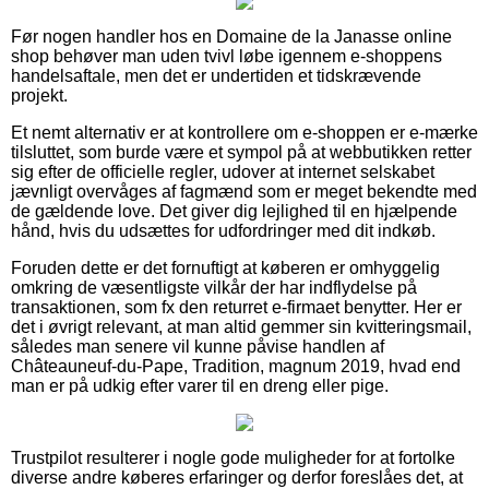
Før nogen handler hos en Domaine de la Janasse online
shop behøver man uden tvivl løbe igennem e-shoppens
handelsaftale, men det er undertiden et tidskrævende
projekt.
Et nemt alternativ er at kontrollere om e-shoppen er e-mærke
tilsluttet, som burde være et sympol på at webbutikken retter
sig efter de officielle regler, udover at internet selskabet
jævnligt overvåges af fagmænd som er meget bekendte med
de gældende love. Det giver dig lejlighed til en hjælpende
hånd, hvis du udsættes for udfordringer med dit indkøb.
Foruden dette er det fornuftigt at køberen er omhyggelig
omkring de væsentligste vilkår der har indflydelse på
transaktionen, som fx den returret e-firmaet benytter. Her er
det i øvrigt relevant, at man altid gemmer sin kvitteringsmail,
således man senere vil kunne påvise handlen af
Châteauneuf-du-Pape, Tradition, magnum 2019, hvad end
man er på udkig efter varer til en dreng eller pige.
Trustpilot resulterer i nogle gode muligheder for at fortolke
diverse andre køberes erfaringer og derfor foreslåes det, at