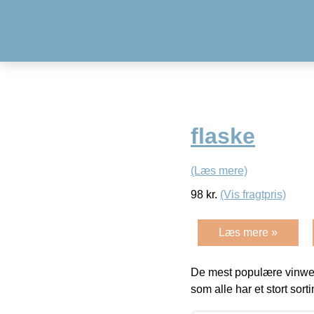
flaske
(Læs mere)
98
kr.
(Vis fragtpris)
Læs mere »
De mest populære vinweb
som alle har et stort sorti