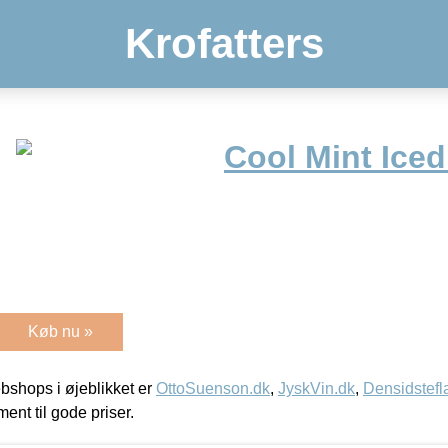
Krofatters
Cool Mint Ice
Køb nu »
shops i øjeblikket er
OttoSuenson.dk
,
JyskVin.dk
,
Densidstefl
ment til gode priser.