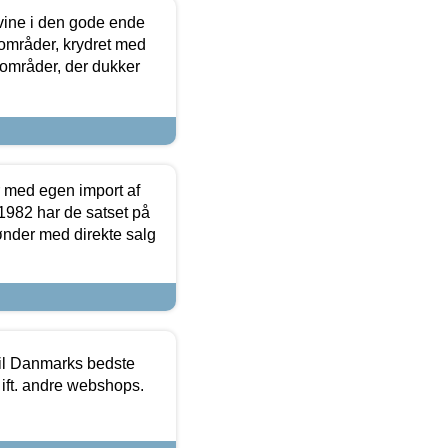
 vine i den gode ende
e områder, krydret med
 områder, der dukker
r med egen import af
i 1982 har de satset på
ønder med direkte salg
 til Danmarks bedste
 ift. andre webshops.