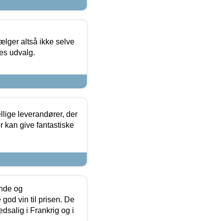
ælger altså ikke selve
res udvalg.
lige leverandører, der
r kan give fantastiske
unde og
od vin til prisen. De
dsalig i Frankrig og i