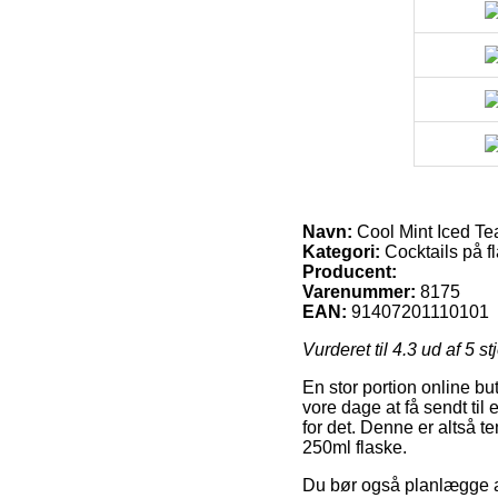
Navn:
Cool Mint Iced Te
Kategori:
Cocktails på f
Producent:
Varenummer:
8175
EAN:
91407201110101
Vurderet til
4.3
ud af 5 st
En stor portion online b
vore dage at få sendt til
for det. Denne er altså t
250ml flaske.
Du bør også planlægge at 