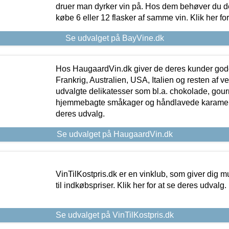
druer man dyrker vin på. Hos dem behøver du der
købe 6 eller 12 flasker af samme vin. Klik her fo
Se udvalget på BayVine.dk
Hos HaugaardVin.dk giver de deres kunder gode
Frankrig, Australien, USA, Italien og resten af v
udvalgte delikatesser som bl.a. chokolade, gourm
hjemmebagte småkager og håndlavede karameller
deres udvalg.
Se udvalget på HaugaardVin.dk
VinTilKostpris.dk er en vinklub, som giver dig m
til indkøbspriser. Klik her for at se deres udvalg.
Se udvalget på VinTilKostpris.dk