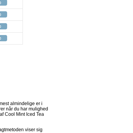
p
p
p
p
mest almindelige er i
arer når du har mulighed
 af Cool Mint Iced Tea
Fragtmetoden viser sig