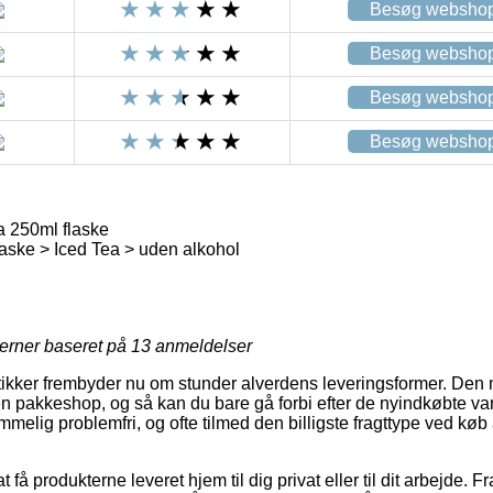
Besøg websho
Besøg websho
Besøg websho
Besøg websho
a 250ml flaske
laske > Iced Tea > uden alkohol
jerner baseret på
13
anmeldelser
utikker frembyder nu om stunder alverdens leveringsformer. Den 
 en pakkeshop, og så kan du bare gå forbi efter de nyindkøbte v
emmelig problemfri, og ofte tilmed den billigste fragttype ved køb
få produkterne leveret hjem til dig privat eller til dit arbejde. 