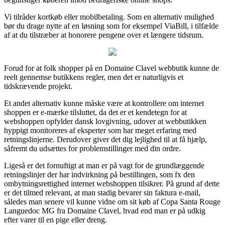
Vi tilråder kortkøb eller mobilbetaling. Som en alternativ mulighed
bør du drage nytte af en løsning som for eksempel ViaBill, i tilfælde
af at du tilstræber at honorere pengene over et længere tidsrum.
Forud for at folk shopper på en Domaine Clavel webbutik kunne de
reelt gennemse butikkens regler, men det er naturligvis et
tidskrævende projekt.
Et andet alternativ kunne måske være at kontrollere om internet
shoppen er e-mærke tilsluttet, da det er et kendetegn for at
webshoppen opfylder dansk lovgivning, udover at webbutikken
hyppigt monitoreres af eksperter som har meget erfaring med
retningslinjerne. Derudover giver det dig lejlighed til at få hjælp,
såfremt du udsættes for problemstillinger med din ordre.
Ligeså er det fornuftigt at man er på vagt for de grundlæggende
retningslinjer der har indvirkning på bestillingen, som fx den
ombytningsrettighed internet webshoppen tilsikrer. På grund af dette
er det tilmed relevant, at man stadig bevarer sin faktura e-mail,
således man senere vil kunne vidne om sit køb af Copa Santa Rouge
Languedoc MG fra Domaine Clavel, hvad end man er på udkig
efter varer til en pige eller dreng.