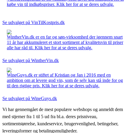
købe vin til indkøbspriser. Klik her for at se deres udvalg.
Se udvalget på VinTilKostpris.dk
WintherVin.dk er en far og søn-virksomhed der igennem snart
11 år har akkumuleret et stort sortiment af kvalitetsvin til priser
alle har råd til. Klik her for at se deres udvalg.
Se udvalget på WintherVin.dk
WineGuys.dk er stiftet af Kristian og Jan i 2016 med en
ambition om at levere god vin, som de selv kan stå inde for og
til den rigtige pris. Klik her for at se deres udvalg.
Se udvalget på WineGuys.dk
Vi har gennemgået de mest populære webshops og anmeldt dem
med stjerner fra 1 til 5 ud fra bl.a. deres prisniveau,
sortimentstørrelse, kundeservice, brugervenlighed, betingelser,
leveringsformer og betalingsmuligheder.