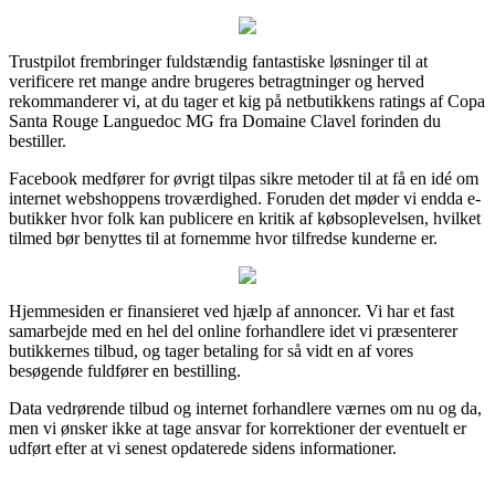
Trustpilot frembringer fuldstændig fantastiske løsninger til at
verificere ret mange andre brugeres betragtninger og herved
rekommanderer vi, at du tager et kig på netbutikkens ratings af Copa
Santa Rouge Languedoc MG fra Domaine Clavel forinden du
bestiller.
Facebook medfører for øvrigt tilpas sikre metoder til at få en idé om
internet webshoppens troværdighed. Foruden det møder vi endda e-
butikker hvor folk kan publicere en kritik af købsoplevelsen, hvilket
tilmed bør benyttes til at fornemme hvor tilfredse kunderne er.
Hjemmesiden er finansieret ved hjælp af annoncer. Vi har et fast
samarbejde med en hel del online forhandlere idet vi præsenterer
butikkernes tilbud, og tager betaling for så vidt en af vores
besøgende fuldfører en bestilling.
Data vedrørende tilbud og internet forhandlere værnes om nu og da,
men vi ønsker ikke at tage ansvar for korrektioner der eventuelt er
udført efter at vi senest opdaterede sidens informationer.