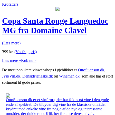
Krofatters
Copa Santa Rouge Languedoc
MG fra Domaine Clavel
(Læs mere)
399
kr.
(Vis fragtpris)
Læs mere »
Køb nu »
De mest populære vinwebshops i øjeblikket er
OttoSuenson.dk
,
JyskVin.dk
,
Densidsteflaske.dk
og
Wineman.dk
, som alle har et stort
sortiment til gode priser.
OttoSuenson.dk er et vinfirma, der har fokus på vine i den gode
ende af spektret. De tilbyder dig vine fra de klassiske områder,
krydret med enkelte vine fra nogle af de nye og interessante
områder, der dukker op. Klik her for at se deres udvalg.