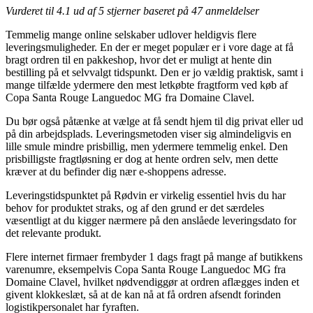
Vurderet til
4.1
ud af 5 stjerner baseret på
47
anmeldelser
Temmelig mange online selskaber udlover heldigvis flere
leveringsmuligheder. En der er meget populær er i vore dage at få
bragt ordren til en pakkeshop, hvor det er muligt at hente din
bestilling på et selvvalgt tidspunkt. Den er jo vældig praktisk, samt i
mange tilfælde ydermere den mest letkøbte fragtform ved køb af
Copa Santa Rouge Languedoc MG fra Domaine Clavel.
Du bør også påtænke at vælge at få sendt hjem til dig privat eller ud
på din arbejdsplads. Leveringsmetoden viser sig almindeligvis en
lille smule mindre prisbillig, men ydermere temmelig enkel. Den
prisbilligste fragtløsning er dog at hente ordren selv, men dette
kræver at du befinder dig nær e-shoppens adresse.
Leveringstidspunktet på Rødvin er virkelig essentiel hvis du har
behov for produktet straks, og af den grund er det særdeles
væsentligt at du kigger nærmere på den anslåede leveringsdato for
det relevante produkt.
Flere internet firmaer frembyder 1 dags fragt på mange af butikkens
varenumre, eksempelvis Copa Santa Rouge Languedoc MG fra
Domaine Clavel, hvilket nødvendiggør at ordren aflægges inden et
givent klokkeslæt, så at de kan nå at få ordren afsendt forinden
logistikpersonalet har fyraften.