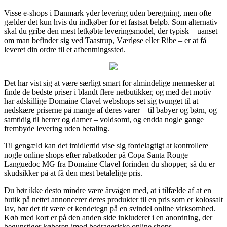
Visse e-shops i Danmark yder levering uden beregning, men ofte
gælder det kun hvis du indkøber for et fastsat beløb. Som alternativ
skal du gribe den mest letkøbte leveringsmodel, der typisk – uanset
om man befinder sig ved Taastrup, Værløse eller Ribe – er at få
leveret din ordre til et afhentningssted.
Det har vist sig at være særligt smart for almindelige mennesker at
finde de bedste priser i blandt flere netbutikker, og med det motiv
har adskillige Domaine Clavel webshops set sig tvunget til at
nedskære priserne på mange af deres varer – til babyer og børn, og
samtidig til herrer og damer – voldsomt, og endda nogle gange
frembyde levering uden betaling.
Til gengæld kan det imidlertid vise sig fordelagtigt at kontrollere
nogle online shops efter rabatkoder på Copa Santa Rouge
Languedoc MG fra Domaine Clavel forinden du shopper, så du er
skudsikker på at få den mest betalelige pris.
Du bør ikke desto mindre være årvågen med, at i tilfælde af at en
butik på nettet annoncerer deres produkter til en pris som er kolossalt
lav, bør det tit være et kendetegn på en svindel online virksomhed.
Køb med kort er på den anden side inkluderet i en anordning, der
begunstiger køberen imod bedrageriske online shops.