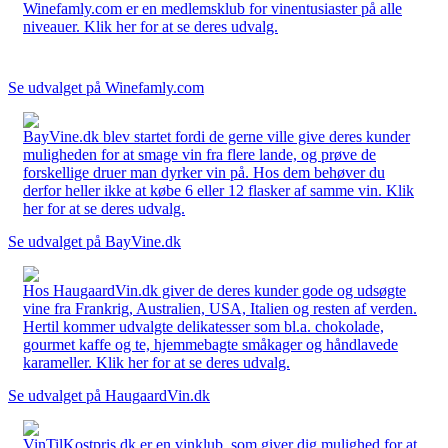
Winefamly.com er en medlemsklub for vinentusiaster på alle
niveauer. Klik her for at se deres udvalg.
Se udvalget på Winefamly.com
BayVine.dk blev startet fordi de gerne ville give deres kunder
muligheden for at smage vin fra flere lande, og prøve de
forskellige druer man dyrker vin på. Hos dem behøver du
derfor heller ikke at købe 6 eller 12 flasker af samme vin. Klik
her for at se deres udvalg.
Se udvalget på BayVine.dk
Hos HaugaardVin.dk giver de deres kunder gode og udsøgte
vine fra Frankrig, Australien, USA, Italien og resten af verden.
Hertil kommer udvalgte delikatesser som bl.a. chokolade,
gourmet kaffe og te, hjemmebagte småkager og håndlavede
karameller. Klik her for at se deres udvalg.
Se udvalget på HaugaardVin.dk
VinTilKostpris.dk er en vinklub, som giver dig mulighed for at