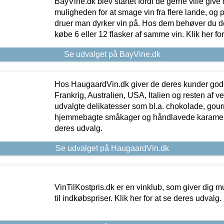
BayVine.dk blev startet fordi de gerne ville give
muligheden for at smage vin fra flere lande, og p
druer man dyrker vin på. Hos dem behøver du der
købe 6 eller 12 flasker af samme vin. Klik her fo
Se udvalget på BayVine.dk
Hos HaugaardVin.dk giver de deres kunder gode
Frankrig, Australien, USA, Italien og resten af v
udvalgte delikatesser som bl.a. chokolade, gourm
hjemmebagte småkager og håndlavede karameller
deres udvalg.
Se udvalget på HaugaardVin.dk
VinTilKostpris.dk er en vinklub, som giver dig m
til indkøbspriser. Klik her for at se deres udvalg.