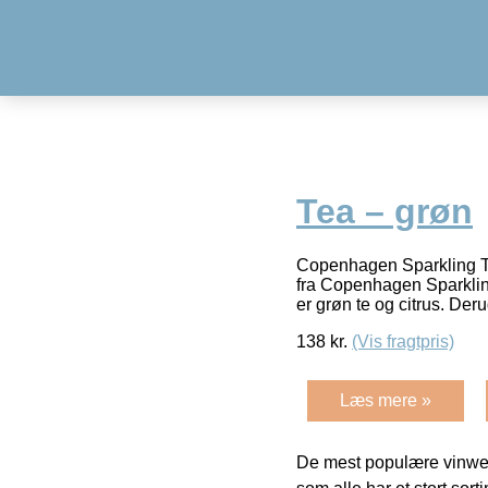
Tea – grøn
Copenhagen Sparkling Te
fra Copenhagen Sparklin
er grøn te og citrus. De
138
kr.
(Vis fragtpris)
Læs mere »
De mest populære vinweb