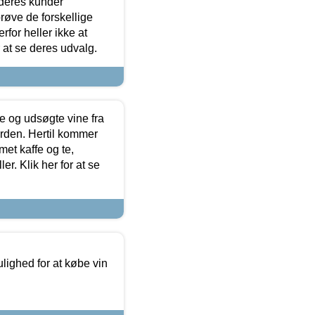
 deres kunder
røve de forskellige
for heller ikke at
r at se deres udvalg.
 og udsøgte vine fra
erden. Hertil kommer
et kaffe og te,
. Klik her for at se
ulighed for at købe vin