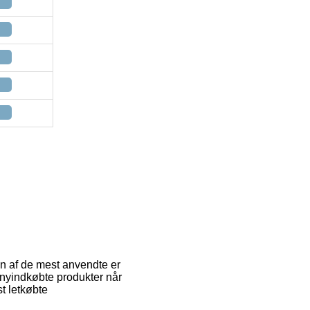
En af de mest anvendte er
de nyindkøbte produkter når
t letkøbte