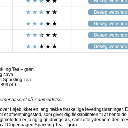
Besøg webshop
Besøg webshop
Besøg webshop
Besøg webshop
Besøg webshop
ling Tea – grøn
g cava
 Sparkling Tea
7899749
jerner baseret på
7
anmeldelser
over i øjeblikket en lang række forskellige leveringsløsninger. 
il et afhentningssted, som giver dig fleksibiliteten til at hente 
agtmetoden er jo rigtig gnidningsløs, samt ofte ydermere den mes
 af Copenhagen Sparkling Tea – grøn.