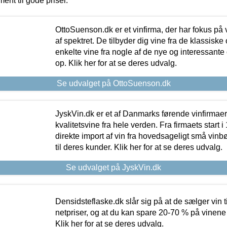
ment til gode priser.
OttoSuenson.dk er et vinfirma, der har fokus på
af spektret. De tilbyder dig vine fra de klassisk
enkelte vine fra nogle af de nye og interessante
op. Klik her for at se deres udvalg.
Se udvalget på OttoSuenson.dk
JyskVin.dk er et af Danmarks førende vinfirmae
kvalitetsvine fra hele verden. Fra firmaets start 
direkte import af vin fra hovedsageligt små vinb
til deres kunder. Klik her for at se deres udvalg.
Se udvalget på JyskVin.dk
Densidsteflaske.dk slår sig på at de sælger vin
netpriser, og at du kan spare 20-70 % på vinene
Klik her for at se deres udvalg.