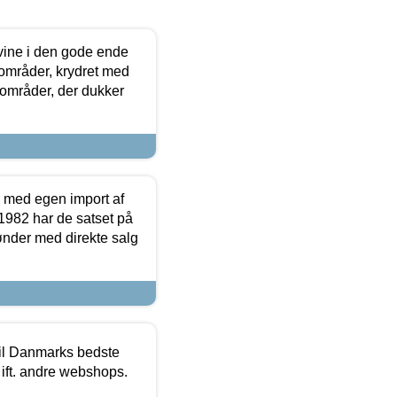
 vine i den gode ende
e områder, krydret med
 områder, der dukker
r med egen import af
i 1982 har de satset på
ønder med direkte salg
 til Danmarks bedste
 ift. andre webshops.