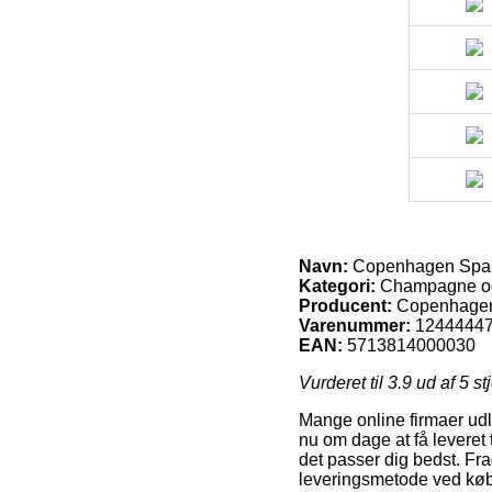
Navn:
Copenhagen Spark
Kategori:
Champagne o
Producent:
Copenhagen
Varenummer:
1244444
EAN:
5713814000030
Vurderet til
3.9
ud af 5 st
Mange online firmaer udl
nu om dage at få leveret t
det passer dig bedst. Fr
leveringsmetode ved køb