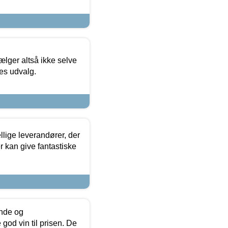
ælger altså ikke selve
res udvalg.
lige leverandører, der
r kan give fantastiske
unde og
od vin til prisen. De