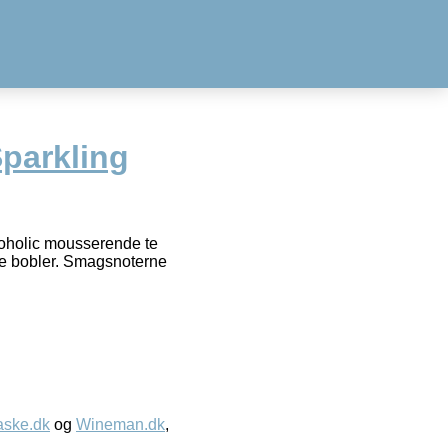
parkling
coholic mousserende te
de bobler. Smagsnoterne
aske.dk
og
Wineman.dk
,