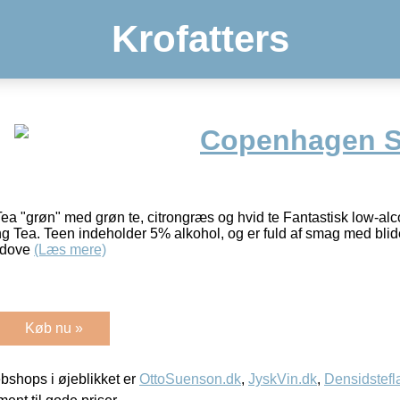
Krofatters
Copenhagen S
a "grøn" med grøn te, citrongræs og hvid te Fantastisk low-al
g Tea. Teen indeholder 5% alkohol, og er fuld af smag med bli
rudove
(Læs mere)
Køb nu »
shops i øjeblikket er
OttoSuenson.dk
,
JyskVin.dk
,
Densidstefl