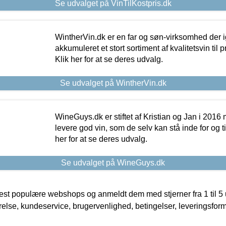
Se udvalget på VinTilKostpris.dk
WintherVin.dk er en far og søn-virksomhed der 
akkumuleret et stort sortiment af kvalitetsvin til pri
Klik her for at se deres udvalg.
Se udvalget på WintherVin.dk
WineGuys.dk er stiftet af Kristian og Jan i 2016
levere god vin, som de selv kan stå inde for og til
her for at se deres udvalg.
Se udvalget på WineGuys.dk
t populære webshops og anmeldt dem med stjerner fra 1 til 5 ud
rrelse, kundeservice, brugervenlighed, betingelser, leveringsfor