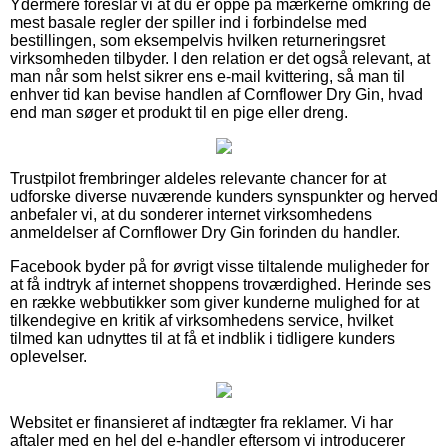
Ydermere foreslår vi at du er oppe på mærkerne omkring de
mest basale regler der spiller ind i forbindelse med
bestillingen, som eksempelvis hvilken returneringsret
virksomheden tilbyder. I den relation er det også relevant, at
man når som helst sikrer ens e-mail kvittering, så man til
enhver tid kan bevise handlen af Cornflower Dry Gin, hvad
end man søger et produkt til en pige eller dreng.
Trustpilot frembringer aldeles relevante chancer for at
udforske diverse nuværende kunders synspunkter og herved
anbefaler vi, at du sonderer internet virksomhedens
anmeldelser af Cornflower Dry Gin forinden du handler.
Facebook byder på for øvrigt visse tiltalende muligheder for
at få indtryk af internet shoppens troværdighed. Herinde ses
en række webbutikker som giver kunderne mulighed for at
tilkendegive en kritik af virksomhedens service, hvilket
tilmed kan udnyttes til at få et indblik i tidligere kunders
oplevelser.
Websitet er finansieret af indtægter fra reklamer. Vi har
aftaler med en hel del e-handler eftersom vi introducerer