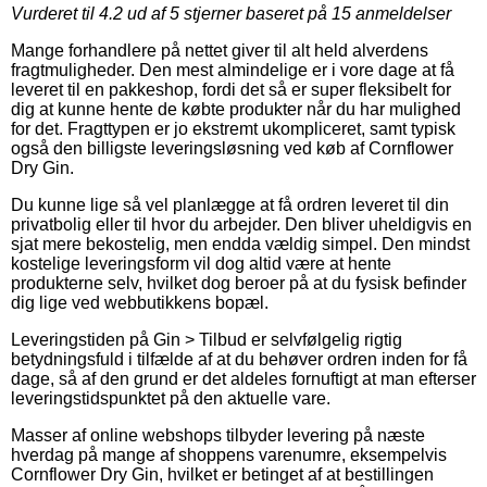
Vurderet til
4.2
ud af 5 stjerner baseret på
15
anmeldelser
Mange forhandlere på nettet giver til alt held alverdens
fragtmuligheder. Den mest almindelige er i vore dage at få
leveret til en pakkeshop, fordi det så er super fleksibelt for
dig at kunne hente de købte produkter når du har mulighed
for det. Fragttypen er jo ekstremt ukompliceret, samt typisk
også den billigste leveringsløsning ved køb af Cornflower
Dry Gin.
Du kunne lige så vel planlægge at få ordren leveret til din
privatbolig eller til hvor du arbejder. Den bliver uheldigvis en
sjat mere bekostelig, men endda vældig simpel. Den mindst
kostelige leveringsform vil dog altid være at hente
produkterne selv, hvilket dog beroer på at du fysisk befinder
dig lige ved webbutikkens bopæl.
Leveringstiden på Gin > Tilbud er selvfølgelig rigtig
betydningsfuld i tilfælde af at du behøver ordren inden for få
dage, så af den grund er det aldeles fornuftigt at man efterser
leveringstidspunktet på den aktuelle vare.
Masser af online webshops tilbyder levering på næste
hverdag på mange af shoppens varenumre, eksempelvis
Cornflower Dry Gin, hvilket er betinget af at bestillingen