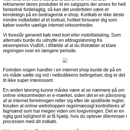
reklamerer deres produkter til en salgspris der anses for helt
fantastisk fordelagtig, så kan det undertiden være et
kendetegn på en bedragerisk e-shop. Kortkøb er ikke desto
mindre indbefattet af et lovbud, hvilket forsvarer dig som
køber overfor uærlige internet virksomheder.
Vi foreslår generelt køb med kort eller mobilbetaling. Som
alternativ burde du udnytte en afdragsløsning fra
eksempelvis ViaBill, i tilfælde af at du tilstræber at klare
regningen over en længere periode.
Forinden nogen handler i en internet shop burde de på en
vis måde sætte sig ind i netbutikkens betingelser, dog er det
tit ikke super interessant.
En anden løsning kunne måske være at se nærmere på om
online virksomheden er e-mærket, siden det er en påvisning
af at internet forretningen retter sig efter de opstillede regler,
foruden at online webshoppen regelmæssigt kontrolleres af
fagmænd som har megen viden om lovgivningen. Det er en
rigtig god lejlighed til at få hjælp, hvis du oplever dilemmaer i
processen med dit indkøb.