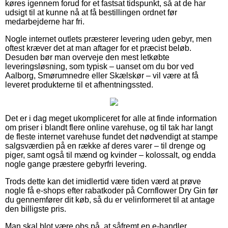
køres igennem forud for et fastsat tidspunkt, så at de har
udsigt til at kunne nå at få bestillingen ordnet før
medarbejderne har fri.
Nogle internet outlets præsterer levering uden gebyr, men
oftest kræver det at man aftager for et præcist beløb.
Desuden bør man overveje den mest letkøbte
leveringsløsning, som typisk – uanset om du bor ved
Aalborg, Smørumnedre eller Skælskør – vil være at få
leveret produkterne til et afhentningssted.
Det er i dag meget ukompliceret for alle at finde information
om priser i blandt flere online varehuse, og til tak har langt
de fleste internet varehuse fundet det nødvendigt at stampe
salgsværdien på en række af deres varer – til drenge og
piger, samt også til mænd og kvinder – kolossalt, og endda
nogle gange præstere gebyrfri levering.
Trods dette kan det imidlertid være tiden værd at prøve
nogle få e-shops efter rabatkoder på Cornflower Dry Gin før
du gennemfører dit køb, så du er velinformeret til at antage
den billigste pris.
Man skal blot være obs på, at såfremt en e-handler