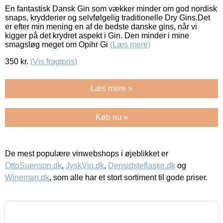
En fantastisk Dansk Gin som vækker minder om god nordisk
snaps, krydderier og selvfølgelig traditionelle Dry Gins.Det
er efter min mening en af de bedste danske gins, når vi
kigger på det krydret aspekt i Gin. Den minder i mine
smagsløg meget om Opihr Gi
(Læs mere)
350
kr.
(Vis fragtpris)
Læs mere »
Køb nu »
De mest populære vinwebshops i øjeblikket er
OttoSuenson.dk
,
JyskVin.dk
,
Densidsteflaske.dk
og
Wineman.dk
, som alle har et stort sortiment til gode priser.