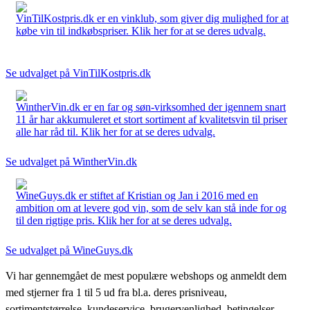
VinTilKostpris.dk er en vinklub, som giver dig mulighed for at
købe vin til indkøbspriser. Klik her for at se deres udvalg.
Se udvalget på VinTilKostpris.dk
WintherVin.dk er en far og søn-virksomhed der igennem snart
11 år har akkumuleret et stort sortiment af kvalitetsvin til priser
alle har råd til. Klik her for at se deres udvalg.
Se udvalget på WintherVin.dk
WineGuys.dk er stiftet af Kristian og Jan i 2016 med en
ambition om at levere god vin, som de selv kan stå inde for og
til den rigtige pris. Klik her for at se deres udvalg.
Se udvalget på WineGuys.dk
Vi har gennemgået de mest populære webshops og anmeldt dem
med stjerner fra 1 til 5 ud fra bl.a. deres prisniveau,
sortimentstørrelse, kundeservice, brugervenlighed, betingelser,