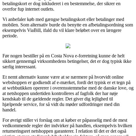
betalingskort er dog inkluderet i en bestemmelse, der sikrer en
overfor fup internet outlets.
Vi anbefaler køb med gængse betalingskort eller betalinger med
mobilen. Som alternativ burde du benytte en afbetalingsordning som
eksempelvis ViaBill, ifald du vil klare beløbet over en længere
periode.
Før nogen bestiller på en Costa Nova e-forretning kunne de helt
sikkert gennemgå virksomhedens betingelser, det er dog typisk ikke
særlig interessant.
Et nemt alternativ kunne være at se nærmere på hvorvidt online
webshoppen er godkendt af e-mærket, fordi det typisk er et tegn på
at webbutikken opererer i overensstemmelse med de danske love, og
at netshoppen undertiden kontrolleres af fagfolk der har nøje
kendskab til de gældende regler. Det giver dig lejlighed til
hjælpende service, for så vidt du møder udfordringer med din
handel.
For øvrigt stiller vi forslag om at køber er påpasselig med de mest
vedkommende regler der indvirker på handlen, eksempelvis hvilken
returneringsret netshoppen garanterer. I relation til det er det også