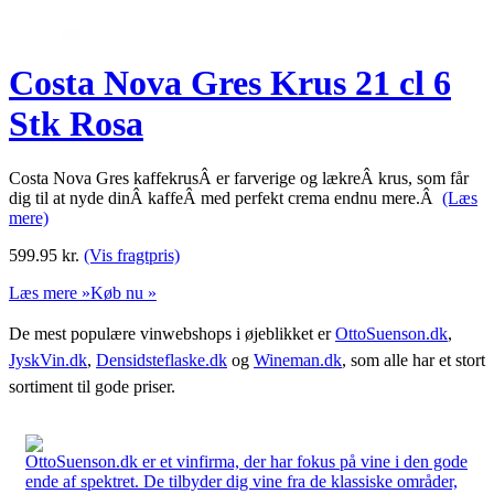
Costa Nova Gres Krus 21 cl 6
Stk Rosa
Costa Nova Gres kaffekrusÂ er farverige og lækreÂ krus, som får
dig til at nyde dinÂ kaffeÂ med perfekt crema endnu mere.Â
(Læs
mere)
599.95
kr.
(Vis fragtpris)
Læs mere »
Køb nu »
De mest populære vinwebshops i øjeblikket er
OttoSuenson.dk
,
JyskVin.dk
,
Densidsteflaske.dk
og
Wineman.dk
, som alle har et stort
sortiment til gode priser.
OttoSuenson.dk er et vinfirma, der har fokus på vine i den gode
ende af spektret. De tilbyder dig vine fra de klassiske områder,