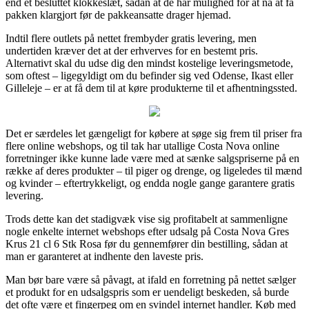
end et besluttet klokkeslæt, sådan at de har mulighed for at nå at få
pakken klargjort før de pakkeansatte drager hjemad.
Indtil flere outlets på nettet frembyder gratis levering, men
undertiden kræver det at der erhverves for en bestemt pris.
Alternativt skal du udse dig den mindst kostelige leveringsmetode,
som oftest – ligegyldigt om du befinder sig ved Odense, Ikast eller
Gilleleje – er at få dem til at køre produkterne til et afhentningssted.
Det er særdeles let gængeligt for købere at søge sig frem til priser fra
flere online webshops, og til tak har utallige Costa Nova online
forretninger ikke kunne lade være med at sænke salgspriserne på en
række af deres produkter – til piger og drenge, og ligeledes til mænd
og kvinder – eftertrykkeligt, og endda nogle gange garantere gratis
levering.
Trods dette kan det stadigvæk vise sig profitabelt at sammenligne
nogle enkelte internet webshops efter udsalg på Costa Nova Gres
Krus 21 cl 6 Stk Rosa før du gennemfører din bestilling, sådan at
man er garanteret at indhente den laveste pris.
Man bør bare være så påvagt, at ifald en forretning på nettet sælger
et produkt for en udsalgspris som er uendeligt beskeden, så burde
det ofte være et fingerpeg om en svindel internet handler. Køb med