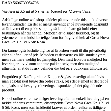
EAN:
5606739954796
Vurderet til
3.5
ud af 5 stjerner baseret på
42
anmeldelser
Adskillige online webshops tildeler på nuværende tidspunkt diverse
leveringsmåder. En der er meget anvendt er på nuværende tidspunkt
at få leveret til en pakkeshop, og så kan du bare gå forbi efter
bestillingen når du har tid. Metoden er jo super fleksibel, og tit
ydermere den mindst kostelige form for fragt ved køb af Costa Nova
Gres Krus 21 cl 6 Stk Rosa.
Du kunne også beslutte dig for at få ordren sendt til din privatbolig
eller til når du er på job. Metoden er desværre en lille smule dyrere,
men ydermere vældig let gængelig. Den mest letkøbte mulighed for
levering er utvivlsomt at hente pakken selv, men den mulighed
afhænger af at du fysisk befinder dig tæt på e-butikkens tilholdssted.
Fragttiden på Kaffenørden > Kopper & glas er særligt aktuel hvis
man absolut skal bruge din ordre straks, og i det øjemed er det ret på
sin plads at vi besigtiger leveringstidspunktet på det pågældende
produkt.
En del online varehuse tilsiger levering efter en enkelt hverdag på en
række af deres varenumre, eksempelvis Costa Nova Gres Krus 21 cl
6 Stk Rosa, men som imidlertid kræver at orden realiseres tidligere