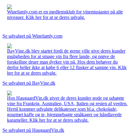
Winefamly.com er en medlemsklub for vinentusiaster på alle
niveauer. Klik her for at se deres udvalg.
Se udvalget på Winefamly.com
BayVine.dk blev startet fordi de gerne ville give deres kunder
muligheden for at smage vin fra flere lande, og prøve de
forskellige druer man dyrker vin på. Hos dem behøver du
derfor heller ikke at købe 6 eller 12 flasker af samme vin. Klik
her for at se deres udvalg.
Se udvalget på BayVine.dk
Hos HaugaardVin.dk giver de deres kunder gode og udsøgte
vine fra Frankrig, Australien, USA, Italien og resten af verden.
Hertil kommer udvalgte delikatesser som bl.a. chokolade,
gourmet kaffe og te, hjemmebagte småkager og håndlavede
karameller. Klik her for at se deres udvalg.
Se udvalget på HaugaardVin.dk