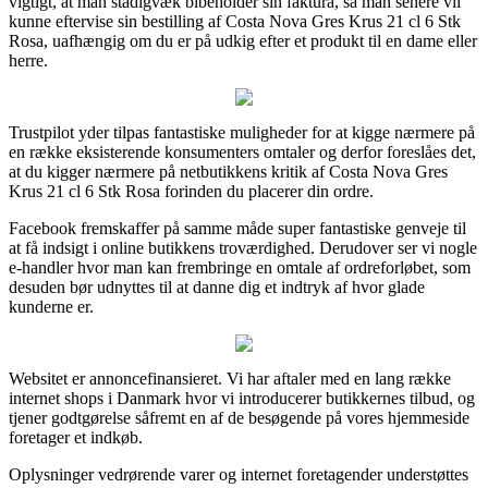
vigtigt, at man stadigvæk bibeholder sin faktura, så man senere vil
kunne eftervise sin bestilling af Costa Nova Gres Krus 21 cl 6 Stk
Rosa, uafhængig om du er på udkig efter et produkt til en dame eller
herre.
Trustpilot yder tilpas fantastiske muligheder for at kigge nærmere på
en række eksisterende konsumenters omtaler og derfor foreslåes det,
at du kigger nærmere på netbutikkens kritik af Costa Nova Gres
Krus 21 cl 6 Stk Rosa forinden du placerer din ordre.
Facebook fremskaffer på samme måde super fantastiske genveje til
at få indsigt i online butikkens troværdighed. Derudover ser vi nogle
e-handler hvor man kan frembringe en omtale af ordreforløbet, som
desuden bør udnyttes til at danne dig et indtryk af hvor glade
kunderne er.
Websitet er annoncefinansieret. Vi har aftaler med en lang række
internet shops i Danmark hvor vi introducerer butikkernes tilbud, og
tjener godtgørelse såfremt en af de besøgende på vores hjemmeside
foretager et indkøb.
Oplysninger vedrørende varer og internet foretagender understøttes