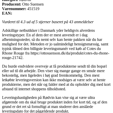
Producent:
Otto Suensen
Varenummer:
451519
EAN:
Vurderet til
4.3
ud af 5 stjerner baseret på
43
anmeldelser
Adskillige netbutikker i Danmark yder heldigvis alverdens
leveringstyper. En af dem der er mest anvendt er i dag
afhentningssteder, så du nemt selv kan hente pakken når du har
mulighed for det. Metoden er jo ualmindeligt hensigtsmæssig, samt
typisk tilmed den billigste leveringsmanér ved køb af Cotes du
Rhone Rouge fra https://ottosuenson.dk/da/produkt/cotes-du-rhone-
rouge-21742.
Du burde endvidere overveje at få produkterne sendt til din bopæl
eller ud til dit arbejde. Den viser sig mange gange en smule mere
bekostelig, men ligeledes i høj grad fremkommelig. Den mest
letkøbte leveringsversion kan ikke modsiges at være selv at hente
produkterne, men det står og falder med at du opholder dig med kort
afstand til internet shoppens tilholdssted.
Leveringshastigheden på Rødvin kan vise sig at være ultra
afgørende om du skal bruge produktet inden for kort tid, og af den
grund er det ret så fornuftigt at man studerer den anslåede
leveringsdato for det pågældende produkt.