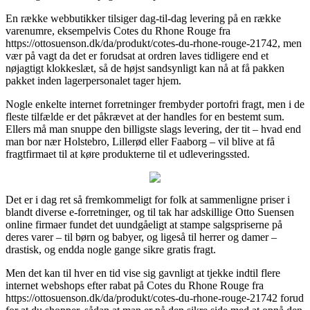
En række webbutikker tilsiger dag-til-dag levering på en række
varenumre, eksempelvis Cotes du Rhone Rouge fra
https://ottosuenson.dk/da/produkt/cotes-du-rhone-rouge-21742, men
vær på vagt da det er forudsat at ordren laves tidligere end et
nøjagtigt klokkeslæt, så de højst sandsynligt kan nå at få pakken
pakket inden lagerpersonalet tager hjem.
Nogle enkelte internet forretninger frembyder portofri fragt, men i de
fleste tilfælde er det påkrævet at der handles for en bestemt sum.
Ellers må man snuppe den billigste slags levering, der tit – hvad end
man bor nær Holstebro, Lillerød eller Faaborg – vil blive at få
fragtfirmaet til at køre produkterne til et udleveringssted.
Det er i dag ret så fremkommeligt for folk at sammenligne priser i
blandt diverse e-forretninger, og til tak har adskillige Otto Suensen
online firmaer fundet det uundgåeligt at stampe salgspriserne på
deres varer – til børn og babyer, og ligeså til herrer og damer –
drastisk, og endda nogle gange sikre gratis fragt.
Men det kan til hver en tid vise sig gavnligt at tjekke indtil flere
internet webshops efter rabat på Cotes du Rhone Rouge fra
https://ottosuenson.dk/da/produkt/cotes-du-rhone-rouge-21742 forud