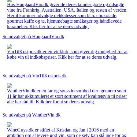
Hos HaugaardVin.dk giver de deres kunder gode og udsøgte
vine fra Frankrig, Australien, USA, Italien og resten af verden.
Hertil kommer udvalgte delikatesser som bl.a. chokolade,
gourmet kaffe og te, hjemmebagte småkager og håndlavede
karameller. Klik her for at se deres udvalg.
Se udvalget på HaugaardVin.dk
VinTilKostpris.dk er en vinklub, som giver dig mulighed for at
købe vin til indkøbspriser. Klik her for at se deres udvalg.
Se udvalget på VinTilKostpris.dk
WintherVin.dk er en far og søn-virksomhed der igennem snart
11 år har akkumuleret et stort sortiment af kvalitetsvin til priser
alle har råd til. Klik her for at se deres udvalg.
Se udvalget på WintherVin.dk
WineGuys.dk er stiftet af Kristian og Jan i 2016 med en
ambition om at levere god vin, som de selv kan stå inde for og