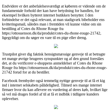
Endvidere er det anbefalelsesværdigt at køberen er vidende om de
fundamentale forhold der kan have betydning for handlen, for
eksempel hvilken bytteret internet butikken benytter. I den
forbindelse er det også relevant, at man stadigvæk bibeholder ens
kvitteringsmail, således man i fremtiden vil kunne vidne om sin
bestilling af Cotes du Rhone Rouge fra
https://ottosuenson.dk/da/produkt/cotes-du-rhone-rouge-21742,
ligegyldigt om du søger en vare til en pige eller dreng.
Trustpilot giver dig faktisk hensigtsmæssige genveje til at betragte
ret mange øvrige brugeres synspunkter og af den grund foreslåes
det, at du verificerer e-shoppens anmeldelser af Cotes du Rhone
Rouge fra https://ottosuenson.dk/da/produkt/cotes-du-rhone-rouge-
21742 forud for at du bestiller.
Facebook frembyder også temmelig nyttige genveje til at få et kig
ind i internet selskabets pålidelighed. Tilmed ses mange internet
firmaer hvor du kan aflevere en vurdering af deres køb, hvilket lige
så vel må drages fordel af til at få et indblik i tidligere kunders
oplevelser.