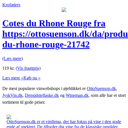
Krofatters
Cotes du Rhone Rouge fra
https://ottosuenson.dk/da/produ
du-rhone-rouge-21742
(Læs mere)
119
kr.
(Vis fragtpris)
Læs mere »
Køb nu »
De mest populære vinwebshops i øjeblikket er
OttoSuenson.dk
,
JyskVin.dk
,
Densidsteflaske.dk
og
Wineman.dk
, som alle har et stort
sortiment til gode priser.
OttoSuenson.dk er et vinfirma, der har fokus på vine i den gode
ende af spektret. De tilbyder dig vine fra de klassiske områder,