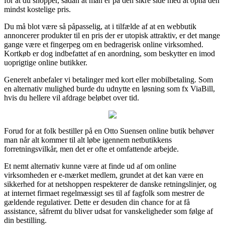
for at du shopper, sådan at man er på den sikre side med at opnå den
mindst kostelige pris.
Du må blot være så påpasselig, at i tilfælde af at en webbutik
annoncerer produkter til en pris der er utopisk attraktiv, er det mange
gange være et fingerpeg om en bedragerisk online virksomhed.
Kortkøb er dog indbefattet af en anordning, som beskytter en imod
uoprigtige online butikker.
Generelt anbefaler vi betalinger med kort eller mobilbetaling. Som
en alternativ mulighed burde du udnytte en løsning som fx ViaBill,
hvis du hellere vil afdrage beløbet over tid.
Forud for at folk bestiller på en Otto Suensen online butik behøver
man når alt kommer til alt løbe igennem netbutikkens
forretningsvilkår, men det er ofte et omfattende arbejde.
Et nemt alternativ kunne være at finde ud af om online
virksomheden er e-mærket medlem, grundet at det kan være en
sikkerhed for at netshoppen respekterer de danske retningslinjer, og
at internet firmaet regelmæssigt ses til af fagfolk som mestrer de
gældende regulativer. Dette er desuden din chance for at få
assistance, såfremt du bliver udsat for vanskeligheder som følge af
din bestilling.