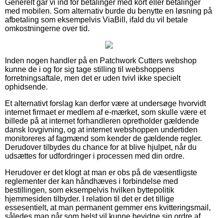
Generelt går vi ind for betalinger med kort eller betalinger
med mobilen. Som alternativ burde du benytte en løsning på
afbetaling som eksempelvis ViaBill, ifald du vil betale
omkostningerne over tid.
Inden nogen handler på en Patchwork Cutters webshop
kunne de i og for sig tage stilling til webshoppens
forretningsaftale, men det er uden tvivl ikke specielt
ophidsende.
Et alternativt forslag kan derfor være at undersøge hvorvidt
internet firmaet er medlem af e-mærket, som skulle være et
billede på at internet forhandleren opretholder gældende
dansk lovgivning, og at internet webshoppen undertiden
monitoreres af fagmænd som kender de gældende regler.
Derudover tilbydes du chance for at blive hjulpet, når du
udsættes for udfordringer i processen med din ordre.
Herudover er det klogt at man er obs på de væsentligste
reglementer der kan håndhæves i forbindelse med
bestillingen, som eksempelvis hvilken byttepolitik
hjemmesiden tilbyder. I relation til det er det tillige
essesentielt, at man permanent gemmer ens kvitteringsmail,
således man når som helst vil kunne bevidne sin ordre af