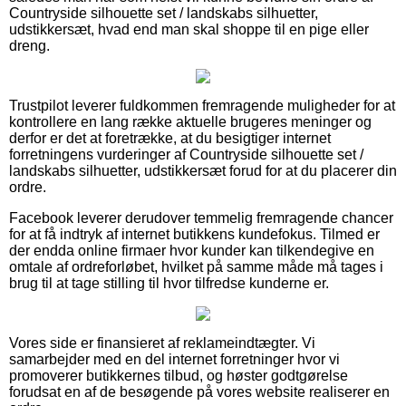
Countryside silhouette set / landskabs silhuetter,
udstikkersæt, hvad end man skal shoppe til en pige eller
dreng.
Trustpilot leverer fuldkommen fremragende muligheder for at
kontrollere en lang række aktuelle brugeres meninger og
derfor er det at foretrække, at du besigtiger internet
forretningens vurderinger af Countryside silhouette set /
landskabs silhuetter, udstikkersæt forud for at du placerer din
ordre.
Facebook leverer derudover temmelig fremragende chancer
for at få indtryk af internet butikkens kundefokus. Tilmed er
der endda online firmaer hvor kunder kan tilkendegive en
omtale af ordreforløbet, hvilket på samme måde må tages i
brug til at tage stilling til hvor tilfredse kunderne er.
Vores side er finansieret af reklameindtægter. Vi
samarbejder med en del internet forretninger hvor vi
promoverer butikkernes tilbud, og høster godtgørelse
forudsat en af de besøgende på vores website realiserer en