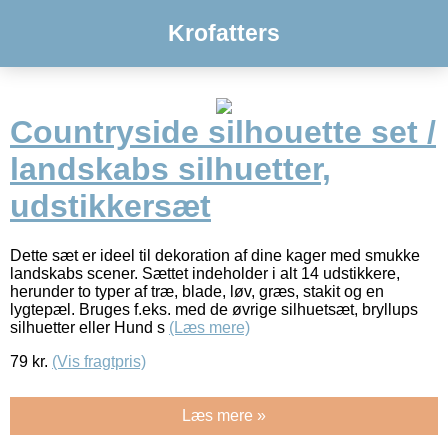
Krofatters
Countryside silhouette set /
landskabs silhuetter,
udstikkersæt
Dette sæt er ideel til dekoration af dine kager med smukke
landskabs scener. Sættet indeholder i alt 14 udstikkere,
herunder to typer af træ, blade, løv, græs, stakit og en
lygtepæl. Bruges f.eks. med de øvrige silhuetsæt, bryllups
silhuetter eller Hund s
(Læs mere)
79
kr.
(Vis fragtpris)
Læs mere »