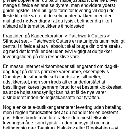
private bopæl eller ud på din arbejdsplads. Denne bliver i
mange tilfælde en anelse dyrere, men endvidere yderst
gnidningsløs. Den billigste form for levering vil dog i de
fleste tilfælde være at du selv henter pakken, men den
mulighed nødvendiggør at du fysisk befinder dig i kort
afstand af internet butikkens tilholdssted.
Fragttiden på Kagedekoration > Patchwork Cutters >
Silhouet sæt – Patchwork Cutters er naturligvis ualmindeligt
central i tilfælde af at vi absolut skal bruge din ordre straks,
og med det formål er det uden tvivl vigtigt at du tjekker
leveringstiden på den respektive vare.
En masse internet virksomheder stiller garanti om dag-til-
dag fragt på deres primære varenumre, eksempelvis
Countryside silhouette set / landskabs silhuetter,
udstikkersæt, men som trods alt er underforstået at
bestillingen køres igennem forud for et bestemt klokkeslæt,
så at de højst sandsynligt kan nå at få de nye varer
distribueret inden de logistikansatte har fyraften.
Nogle enkelte e-butikker garanterer levering uden betaling,
men i reglen forudsætter det at du handler for en bestemt
pris. Ellers burde man foretrække den mest letkøbte
leveringsmåde, som typisk – uden hensyn til om man
befinder sig nær Taastrup, Nakskov eller Ringkøbing – vil