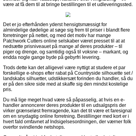
være at få dem til at bringe bestillingen til et udleveringssted.
Det er jo efterhånden yderst hensigtsmæssigt for
almindelige dødelige at søge sig frem til priser i blandt flere
forretninger på nettet, og med det motiv har mange
Patchwork Cutters online selskaber været presset til at at
nedsætte prisniveauet på mange af deres produkter – til
piger og drenge, og samtidig også til voksne – markant, og
endda nogle gange byde på gebyrfri levering.
Trods dette kan det alligevel være nyttigt at studere et par
forskellige e-shops efter rabat på Countryside silhouette set /
landskabs silhuetter, udstikkersæt forinden du handler, så du
er på den sikre side med at skaffe sig den mindst kostelige
pris.
Du må lige meget hvad være så påpasselig, at hvis en e-
handler annoncerer deres produkter til en udsalgspris der
virker grænseløst fremragende, kan det tit være et faresignal
om en snydagtig online forretning. Bestillinger med kort er i
hvert fald omfavnet af Indsigelsesordningen, der værner folk
overfor svindlende netshops.