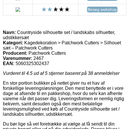
Besøg webshop
Navn:
Countryside silhouette set / landskabs silhuetter,
udstikkersæt
Kategori:
Kagedekoration > Patchwork Cutters > Silhouet
sæt – Patchwork Cutters
Producent:
Patchwork Cutters
Varenummer:
2467
EAN:
5060325302437
Vurderet til
4.5
ud af 5 stjerner baseret på
38
anmeldelser
En stor portion butikker på nettet giver nu et hav af
forskellige leveringsløsninger. Den mest benyttede er i vore
dage at afsende til en pakkeshop, hvor du selv kan afhente
varerne når det passer dig. Leveringsformen er nemlig rigtig
bekvem, samt desuden også den mest betalelige
leveringsmulighed ved køb af Countryside silhouette set /
landskabs silhuetter, udstikkersæt.
Du bør lige så vel foretrække at vælge at få sendt til din