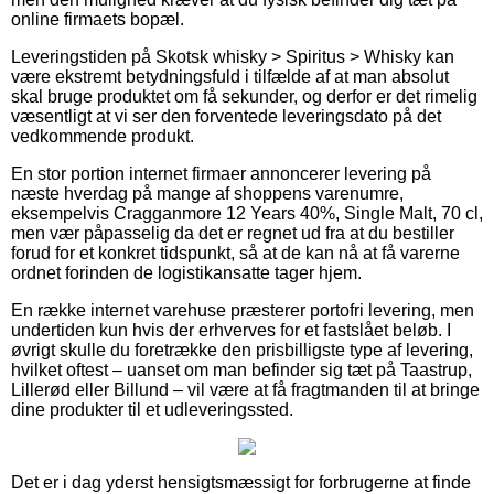
online firmaets bopæl.
Leveringstiden på Skotsk whisky > Spiritus > Whisky kan
være ekstremt betydningsfuld i tilfælde af at man absolut
skal bruge produktet om få sekunder, og derfor er det rimelig
væsentligt at vi ser den forventede leveringsdato på det
vedkommende produkt.
En stor portion internet firmaer annoncerer levering på
næste hverdag på mange af shoppens varenumre,
eksempelvis Cragganmore 12 Years 40%, Single Malt, 70 cl,
men vær påpasselig da det er regnet ud fra at du bestiller
forud for et konkret tidspunkt, så at de kan nå at få varerne
ordnet forinden de logistikansatte tager hjem.
En række internet varehuse præsterer portofri levering, men
undertiden kun hvis der erhverves for et fastslået beløb. I
øvrigt skulle du foretrække den prisbilligste type af levering,
hvilket oftest – uanset om man befinder sig tæt på Taastrup,
Lillerød eller Billund – vil være at få fragtmanden til at bringe
dine produkter til et udleveringssted.
Det er i dag yderst hensigtsmæssigt for forbrugerne at finde