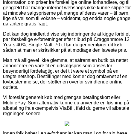
information om priser fra forskellige online forhandlere, og til
gengæld har mange internet webshops ikke kunne slippe for
at mindske salgspriserne på mange af deres varer – til børn,
lige så vel som til voksne – voldsomt, og endda nogle gange
garantere gratis fragt.
Det kan dog imidlertid vise sig indbringende at kigge forbi et
par forskellige e-forretninger efter tilbud på Cragganmore 12
Years 40%, Single Malt, 70 cl før du gennemfører dit køb,
sådan at man er skråsikker på at modtage den laveste pris.
Man må alligevel ikke glemme, at såfremt en butik på nettet
annoncerer en vare til en udsalgspris som anses for
besynderligt fordelagtig, er det tit være et symbol på en
uægte netshop. Bestillinger med kort er dog omfavnet af en
lovbestemmelse, der støtter en overfor svindlende online
outlets.
Vi foreslår generelt køb med gængse betalingskort eller
MobilePay. Som alternativ kunne du anvende en løsning på
afbetaling fra eksempelvis ViaBill, ifald du gerne vil afbetale
regningen senere.
Inden folk køber i en e-forhandler kan man i og for sig bese