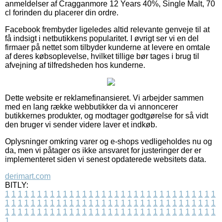
anmeldelser af Cragganmore 12 Years 40%, Single Malt, 70
cl forinden du placerer din ordre.
Facebook frembyder ligeledes altid relevante genveje til at
få indsigt i netbutikkens popularitet. I øvrigt ser vi en del
firmaer på nettet som tilbyder kunderne at levere en omtale
af deres købsoplevelse, hvilket tillige bør tages i brug til
afvejning af tilfredsheden hos kunderne.
Dette website er reklamefinansieret. Vi arbejder sammen
med en lang række webbutikker da vi annoncerer
butikkernes produkter, og modtager godtgørelse for så vidt
den bruger vi sender videre laver et indkøb.
Oplysninger omkring varer og e-shops vedligeholdes nu og
da, men vi påtager os ikke ansvaret for justeringer der er
implementeret siden vi senest opdaterede websitets data.
derimart.com
BITLY:
1
1
1
1
1
1
1
1
1
1
1
1
1
1
1
1
1
1
1
1
1
1
1
1
1
1
1
1
1
1
1
1
1
1
1
1
1
1
1
1
1
1
1
1
1
1
1
1
1
1
1
1
1
1
1
1
1
1
1
1
1
1
1
1
1
1
1
1
1
1
1
1
1
1
1
1
1
1
1
1
1
1
1
1
1
1
1
1
1
1
1
1
1
1
1
1
1
1
1
1