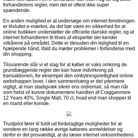
forhandlerens regler, men det er oftest ikke super
spændende.
En anden mulighed er at undersøge om internet forretningen
er tilsluttet e-mærket, da det bør være en sikkerhed for at
online butikken understøtter de officielle danske regler, og at
internet forhandleren tit tilses af eksperter der kender
vilkårene på området. Dette er desuden din lejlighed til en
hjælpende hånd, ifald du møder problemer i forbindelse med
din shopping.
Tilsvarende slår vi et slag for at køber er vaks omkring de
grundlæggende regler der kan have indvirkning på
transaktionen, for eksempel den ombytningsrettighed online
webshoppen lover. I den sammenhæng er det ydermere
vigtigt, at man stadigvæk sikrer ens ordremail, så man når
som helst vil kunne dokumentere handlen af Cragganmore
12 Years 40%, Single Malt, 70 cl, hvad end man shopper til
en mand eller kvinde.
Trustpilot fører til fuldt ud fordelagtige muligheder for at
sondere en lang række øvrige køberes anmeldelser og
derfor er det prisværdigt, at du læser internet virksomhedens