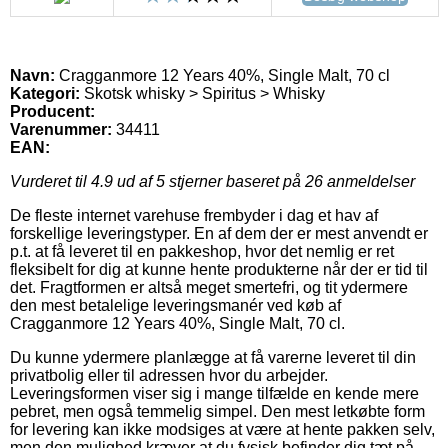
Navn:
Cragganmore 12 Years 40%, Single Malt, 70 cl
Kategori:
Skotsk whisky > Spiritus > Whisky
Producent:
Varenummer:
34411
EAN:
Vurderet til
4.9
ud af 5 stjerner baseret på
26
anmeldelser
De fleste internet varehuse frembyder i dag et hav af
forskellige leveringstyper. En af dem der er mest anvendt er
p.t. at få leveret til en pakkeshop, hvor det nemlig er ret
fleksibelt for dig at kunne hente produkterne når der er tid til
det. Fragtformen er altså meget smertefri, og tit ydermere
den mest betalelige leveringsmanér ved køb af
Cragganmore 12 Years 40%, Single Malt, 70 cl.
Du kunne ydermere planlægge at få varerne leveret til din
privatbolig eller til adressen hvor du arbejder.
Leveringsformen viser sig i mange tilfælde en kende mere
pebret, men også temmelig simpel. Den mest letkøbte form
for levering kan ikke modsiges at være at hente pakken selv,
men den mulighed kræver at du fysisk befinder dig tæt på