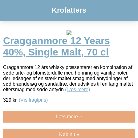
Krofatters
Cragganmore 12 Years
40%, Single Malt, 70 cl
Cragganmore 12 års whisky præsenterer en kombination af
søde urte- og blomsterdufte med honning og vanilje noter,
der ledsages af en stærk maltet smag med antydninger af
sød brænderøg og sandaltræ, der udvikles til en lang maltet
eftersmag med søde antydn
(Læs mere)
329
kr.
(Vis fragtpris)
Læs mere »
Køb nu »