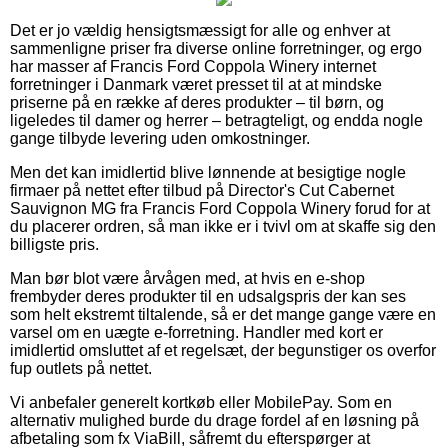
Det er jo vældig hensigtsmæssigt for alle og enhver at
sammenligne priser fra diverse online forretninger, og ergo
har masser af Francis Ford Coppola Winery internet
forretninger i Danmark været presset til at at mindske
priserne på en række af deres produkter – til børn, og
ligeledes til damer og herrer – betragteligt, og endda nogle
gange tilbyde levering uden omkostninger.
Men det kan imidlertid blive lønnende at besigtige nogle
firmaer på nettet efter tilbud på Director's Cut Cabernet
Sauvignon MG fra Francis Ford Coppola Winery forud for at
du placerer ordren, så man ikke er i tvivl om at skaffe sig den
billigste pris.
Man bør blot være årvågen med, at hvis en e-shop
frembyder deres produkter til en udsalgspris der kan ses
som helt ekstremt tiltalende, så er det mange gange være en
varsel om en uægte e-forretning. Handler med kort er
imidlertid omsluttet af et regelsæt, der begunstiger os overfor
fup outlets på nettet.
Vi anbefaler generelt kortkøb eller MobilePay. Som en
alternativ mulighed burde du drage fordel af en løsning på
afbetaling som fx ViaBill, såfremt du efterspørger at