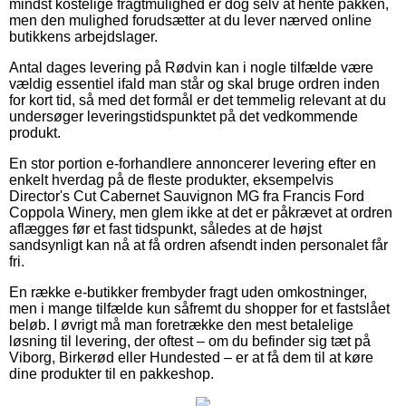
mindst kostelige fragtmulighed er dog selv at hente pakken,
men den mulighed forudsætter at du lever nærved online
butikkens arbejdslager.
Antal dages levering på Rødvin kan i nogle tilfælde være
vældig essentiel ifald man står og skal bruge ordren inden
for kort tid, så med det formål er det temmelig relevant at du
undersøger leveringstidspunktet på det vedkommende
produkt.
En stor portion e-forhandlere annoncerer levering efter en
enkelt hverdag på de fleste produkter, eksempelvis
Director's Cut Cabernet Sauvignon MG fra Francis Ford
Coppola Winery, men glem ikke at det er påkrævet at ordren
aflægges før et fast tidspunkt, således at de højst
sandsynligt kan nå at få ordren afsendt inden personalet får
fri.
En række e-butikker frembyder fragt uden omkostninger,
men i mange tilfælde kun såfremt du shopper for et fastslået
beløb. I øvrigt må man foretrække den mest betalelige
løsning til levering, der oftest – om du befinder sig tæt på
Viborg, Birkerød eller Hundested – er at få dem til at køre
dine produkter til en pakkeshop.