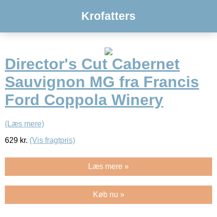
Krofatters
Director's Cut Cabernet
Sauvignon MG fra Francis
Ford Coppola Winery
(Læs mere)
629
kr.
(Vis fragtpris)
Læs mere »
Køb nu »