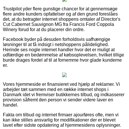
Trustpilot yder flere gunstige chancer for at gennemsøge
flere andre kunders opfattelser og af den grund foreslåes
det, at du betragter internet shoppens omtaler af Director's
Cut Cabernet Sauvignon MG fra Francis Ford Coppola
Winery forud for at du placerer din ordre.
Facebook byder på desuden forholdsvis uafhængige
løsninger til at få indsigt i netshoppens pålidelighed.
Herinde ses nogle internet handler hvor det er muligt at
udfærdige en bedømmelse af købsoplevelsen, hvilket tillige
burde drages fordel af til at fornemme hvor glade kunderne
er.
Vores hjemmeside er finansieret ved hjælp af reklamer. Vi
arbejder tæt sammen med en række internet shops i
Danmark idet vi fremviser butikkernes tilbud, og indkasserer
provision såfremt den person vi sender videre laver en
handel.
Fakta om tilbud og internet firmaer ajourføres ofte, men vi
kan ikke stilles ansvarlig for modifikationer der er blevet
lavet efter sidste opdatering af hjemmesidens oplysninger.