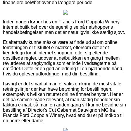
finansiere beløbet over en længere periode.
Inden nogen køber hos en Francis Ford Coppola Winery
internet butik behøver de egentlig se på netshoppens
handelsbetingelser, men det er naturligvis ikke særlig sjovt.
Et alternativ kunne måske være at finde ud af om online
forretningen er tilsluttet e-mærket, eftersom det er et
kendetegn for at internet shoppen retter sig efter de
opstillede regler, udover at netbutikken en gang i mellem
revurderes af sagkyndige som er inde i vedtægterne på
området. Dette er en god anledning til en hjælpende hånd,
hvis du oplever udfordringer med din bestilling.
I øvrigt er det smart at man er vaks omkring de mest vitale
retningslinjer der kan have betydning for bestillingen,
eksempelvis hvilken returret online firmaet benytter. Her er
det på samme måde relevant, at man stadig beholder sin
faktura e-mail, så man en anden gang vil kunne bevidne sin
bestilling af Director's Cut Cabernet Sauvignon MG fra
Francis Ford Coppola Winery, hvad end du er på indkøb til
en herre eller dame.