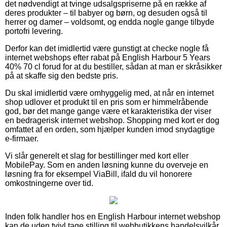
det nødvendigt at tvinge udsalgspriserne på en række af
deres produkter – til babyer og børn, og desuden også til
herrer og damer – voldsomt, og endda nogle gange tilbyde
portofri levering.
Derfor kan det imidlertid være gunstigt at checke nogle få
internet webshops efter rabat på English Harbour 5 Years
40% 70 cl forud for at du bestiller, sådan at man er skråsikker
på at skaffe sig den bedste pris.
Du skal imidlertid være omhyggelig med, at når en internet
shop udlover et produkt til en pris som er himmelråbende
god, bør det mange gange være et karakteristika der viser
en bedragerisk internet webshop. Shopping med kort er dog
omfattet af en orden, som hjælper kunden imod snydagtige
e-firmaer.
Vi slår generelt et slag for bestillinger med kort eller
MobilePay. Som en anden løsning kunne du overveje en
løsning fra for eksempel ViaBill, ifald du vil honorere
omkostningerne over tid.
Inden folk handler hos en English Harbour internet webshop
kan de uden tvivl tage stilling til webbutikkens handelsvilkår,