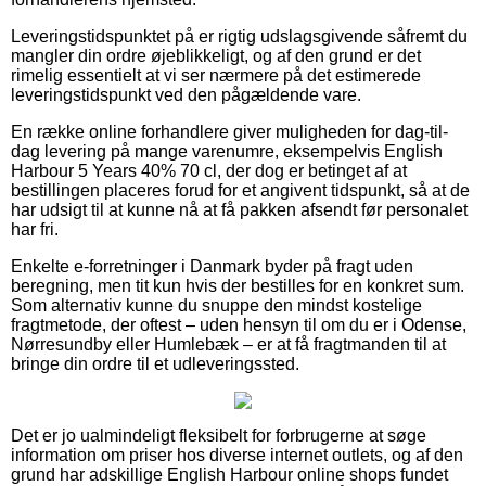
Leveringstidspunktet på er rigtig udslagsgivende såfremt du
mangler din ordre øjeblikkeligt, og af den grund er det
rimelig essentielt at vi ser nærmere på det estimerede
leveringstidspunkt ved den pågældende vare.
En række online forhandlere giver muligheden for dag-til-
dag levering på mange varenumre, eksempelvis English
Harbour 5 Years 40% 70 cl, der dog er betinget af at
bestillingen placeres forud for et angivent tidspunkt, så at de
har udsigt til at kunne nå at få pakken afsendt før personalet
har fri.
Enkelte e-forretninger i Danmark byder på fragt uden
beregning, men tit kun hvis der bestilles for en konkret sum.
Som alternativ kunne du snuppe den mindst kostelige
fragtmetode, der oftest – uden hensyn til om du er i Odense,
Nørresundby eller Humlebæk – er at få fragtmanden til at
bringe din ordre til et udleveringssted.
Det er jo ualmindeligt fleksibelt for forbrugerne at søge
information om priser hos diverse internet outlets, og af den
grund har adskillige English Harbour online shops fundet