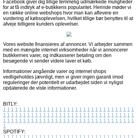
Facebook giver dig tillige temmelig udmærkede muligheder
for at få indtryk af e-butikkens popularitet. Herinde møder vi
en række online webshops hvor man kan aflevere en
vurdering af købsoplevelsen, hvilket tillige bør benyttes til at
afveje tidligere kunders oplevelser.
Vores website finansieres af annoncer. Vi arbejder sammen
med en mængde internet virksomheder når vi annoncerer
butikkernes varer, og indkasserer betaling om den
besøgende vi sender videre laver et køb.
Informationer angående varer og internet shops
vedligeholdes jævnligt, men vi giver ingen garanti imod
reguleringer der potentielt er udarbejdet siden vi nyligst
opdaterede de viste informationer.
BITLY:
1
1
1
1
1
1
1
1
1
1
1
1
1
1
1
1
1
1
1
1
1
1
1
1
1
1
1
1
1
1
1
1
1
1
1
1
1
1
1
1
1
1
1
1
1
1
1
1
1
1
1
1
1
1
1
1
1
1
1
1
1
1
1
1
1
1
1
1
1
1
1
1
1
1
1
1
1
1
1
1
1
1
1
1
1
1
1
1
1
1
1
1
1
1
1
1
1
1
1
1
SPOTIFY:
1
1
1
1
1
1
1
1
1
1
1
1
1
1
1
1
1
1
1
1
1
1
1
1
1
1
1
1
1
1
1
1
1