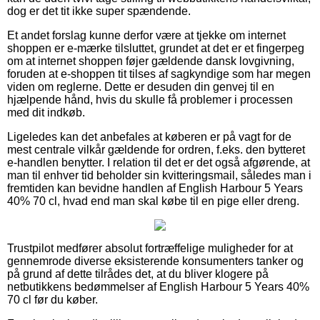
dog er det tit ikke super spændende.
Et andet forslag kunne derfor være at tjekke om internet
shoppen er e-mærke tilsluttet, grundet at det er et fingerpeg
om at internet shoppen føjer gældende dansk lovgivning,
foruden at e-shoppen tit tilses af sagkyndige som har megen
viden om reglerne. Dette er desuden din genvej til en
hjælpende hånd, hvis du skulle få problemer i processen
med dit indkøb.
Ligeledes kan det anbefales at køberen er på vagt for de
mest centrale vilkår gældende for ordren, f.eks. den bytteret
e-handlen benytter. I relation til det er det også afgørende, at
man til enhver tid beholder sin kvitteringsmail, således man i
fremtiden kan bevidne handlen af English Harbour 5 Years
40% 70 cl, hvad end man skal købe til en pige eller dreng.
Trustpilot medfører absolut fortræffelige muligheder for at
gennemrode diverse eksisterende konsumenters tanker og
på grund af dette tilrådes det, at du bliver klogere på
netbutikkens bedømmelser af English Harbour 5 Years 40%
70 cl før du køber.