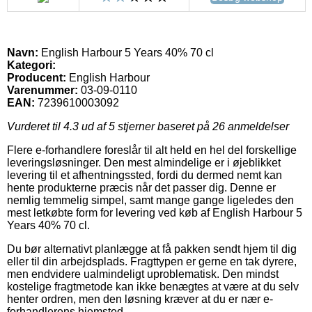
Navn:
English Harbour 5 Years 40% 70 cl
Kategori:
Producent:
English Harbour
Varenummer:
03-09-0110
EAN:
7239610003092
Vurderet til
4.3
ud af 5 stjerner baseret på
26
anmeldelser
Flere e-forhandlere foreslår til alt held en hel del forskellige
leveringsløsninger. Den mest almindelige er i øjeblikket
levering til et afhentningssted, fordi du dermed nemt kan
hente produkterne præcis når det passer dig. Denne er
nemlig temmelig simpel, samt mange gange ligeledes den
mest letkøbte form for levering ved køb af English Harbour 5
Years 40% 70 cl.
Du bør alternativt planlægge at få pakken sendt hjem til dig
eller til din arbejdsplads. Fragttypen er gerne en tak dyrere,
men endvidere ualmindeligt uproblematisk. Den mindst
kostelige fragtmetode kan ikke benægtes at være at du selv
henter ordren, men den løsning kræver at du er nær e-
forhandlerens hjemsted.