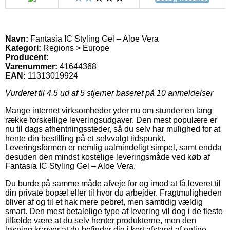
Navn:
Fantasia IC Styling Gel – Aloe Vera
Kategori:
Regions > Europe
Producent:
Varenummer:
41644368
EAN:
11313019924
Vurderet til
4.5
ud af 5 stjerner baseret på
10
anmeldelser
Mange internet virksomheder yder nu om stunder en lang
række forskellige leveringsudgaver. Den mest populære er
nu til dags afhentningssteder, så du selv har mulighed for at
hente din bestilling på et selvvalgt tidspunkt.
Leveringsformen er nemlig ualmindeligt simpel, samt endda
desuden den mindst kostelige leveringsmåde ved køb af
Fantasia IC Styling Gel – Aloe Vera.
Du burde på samme måde afveje for og imod at få leveret til
din private bopæl eller til hvor du arbejder. Fragtmuligheden
bliver af og til et hak mere pebret, men samtidig vældig
smart. Den mest betalelige type af levering vil dog i de fleste
tilfælde være at du selv henter produkterne, men den
løsning kræver at du befinder dig i kort afstand af online