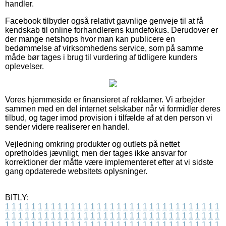
handler.
Facebook tilbyder også relativt gavnlige genveje til at få
kendskab til online forhandlerens kundefokus. Derudover er
der mange netshops hvor man kan publicere en
bedømmelse af virksomhedens service, som på samme
måde bør tages i brug til vurdering af tidligere kunders
oplevelser.
Vores hjemmeside er finansieret af reklamer. Vi arbejder
sammen med en del internet selskaber når vi formidler deres
tilbud, og tager imod provision i tilfælde af at den person vi
sender videre realiserer en handel.
Vejledning omkring produkter og outlets på nettet
opretholdes jævnligt, men der tages ikke ansvar for
korrektioner der måtte være implementeret efter at vi sidste
gang opdaterede websitets oplysninger.
BITLY:
1
1
1
1
1
1
1
1
1
1
1
1
1
1
1
1
1
1
1
1
1
1
1
1
1
1
1
1
1
1
1
1
1
1
1
1
1
1
1
1
1
1
1
1
1
1
1
1
1
1
1
1
1
1
1
1
1
1
1
1
1
1
1
1
1
1
1
1
1
1
1
1
1
1
1
1
1
1
1
1
1
1
1
1
1
1
1
1
1
1
1
1
1
1
1
1
1
1
1