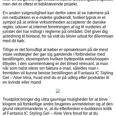
men det er oftest et tidskrævende projekt.
En anden valgmulighed kan derfor være at se nærmere på
om netbutikken er e-mærke godkendt, hvilket typisk er et
sympol på at online virksomheden accepterer de danske
regler, udover at internet forretningen af og til vurderes af
jurister der har indsigt i reglerne på området. Det giver dig
anledning til bistand, for så vidt du bliver udsat for dilemmaer
med dit køb.
Tillige er det fornuftigt at køber er opmærksom på de mest
vitale vedtægter der gør sig gældende i forbindelse med
bestillingen, eksempelvis hvilken byttepolitik webshoppen
tilbyder. I den sammenhæng er det tilmed relevant, at man
når som helst sikrer sin faktura e-mail, således man i
fremtiden vil kunne bevise bestillingen af Fantasia IC Styling
Gel – Aloe Vera, hvad end du er på udkig efter produkter til
en kvinde eller mand.
Trustpilot bringer dig ultra gavnlige muligheder for at blive
klogere på forskellige andre brugeres anmeldelser og af den
grund rekommanderer vi, at du efterforsker e-butikkens kritik
af Fantasia IC Styling Gel – Aloe Vera forud for at du