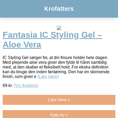
Krofatters
Fantasia IC Styling Gel –
Aloe Vera
IC Styling Gel sørger for, at din frisure holder hele dagen.
Med plejende aloe vera giver den fylde til håret samtidig
med, at den skaber et fleksibelt hold. For ekstra definition
kan du bruge den inden føntørring. Den har en skinnende
finish, som giver e
(Læs mere)
69
kr.
(Vis fragtpris)
Læs mere »
Køb nu »