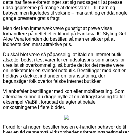
dette har flere e-forretninger set sig nødsaget til at presse
udsalgspriserne på mange af deres varer – til børn og
babyer, men ligeledes til voksne – markant, og endda nogle
gange præstere gratis fragt.
Men det kan immervæk være gunstigt at prøve visse
forhandlere på nettet efter tilbud på Fantasia IC Styling Gel –
Aloe Vera forinden du bestiller, så man er sikker på at
indhente den mest attraktive pris.
Du skal blot være så påpasselig, at ifald en internet butik
afsætter bedst i test varer for en udsalgspris som anses for
urealistisk overkommelig, så burde det for det meste være
en indikator for en svindel netbutik. Bestillinger med kort er
heldigvis dækket ind under en foranstaltning, der
begunstiger folk overfor falske internet butikker.
Vi anbefaler bestillinger med kort eller mobilbetaling. Som
alternativ kunne du drage nytte af en afdragsløsning fra for
eksempel ViaBill, forudsat du agter at betale
omkostningerne i flere bidder.
Forud for at nogen bestiller hos en e-handler behøver de til
hver en tid gennemgå virksomhedens forretningsbetingelser,