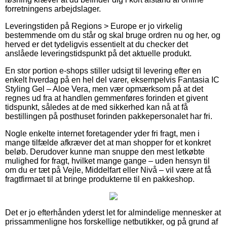
forretningens arbejdslager.
Leveringstiden på Regions > Europe er jo virkelig
bestemmende om du står og skal bruge ordren nu og her, og
herved er det tydeligvis essentielt at du checker det
anslåede leveringstidspunkt på det aktuelle produkt.
En stor portion e-shops stiller udsigt til levering efter en
enkelt hverdag på en hel del varer, eksempelvis Fantasia IC
Styling Gel – Aloe Vera, men vær opmærksom på at det
regnes ud fra at handlen gemmenføres forinden et givent
tidspunkt, således at de med sikkerhed kan nå at få
bestillingen på posthuset forinden pakkepersonalet har fri.
Nogle enkelte internet foretagender yder fri fragt, men i
mange tilfælde afkræver det at man shopper for et konkret
beløb. Derudover kunne man snuppe den mest letkøbte
mulighed for fragt, hvilket mange gange – uden hensyn til
om du er tæt på Vejle, Middelfart eller Nivå – vil være at få
fragtfirmaet til at bringe produkterne til en pakkeshop.
Det er jo efterhånden yderst let for almindelige mennesker at
prissammenligne hos forskellige netbutikker, og på grund af