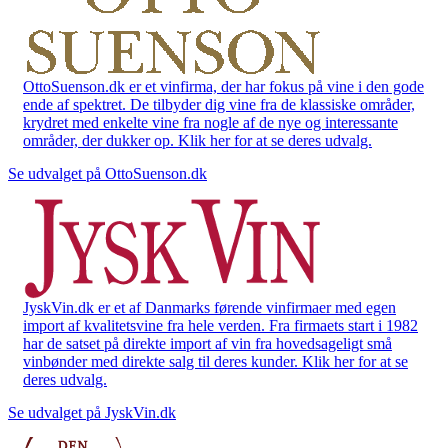
OttoSuenson.dk er et vinfirma, der har fokus på vine i den gode
ende af spektret. De tilbyder dig vine fra de klassiske områder,
krydret med enkelte vine fra nogle af de nye og interessante
områder, der dukker op. Klik her for at se deres udvalg.
Se udvalget på OttoSuenson.dk
JyskVin.dk er et af Danmarks førende vinfirmaer med egen
import af kvalitetsvine fra hele verden. Fra firmaets start i 1982
har de satset på direkte import af vin fra hovedsageligt små
vinbønder med direkte salg til deres kunder. Klik her for at se
deres udvalg.
Se udvalget på JyskVin.dk