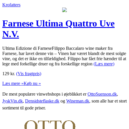
Krofatters
Farnese Ultima Quattro Uve
N.V.
Ultima Edizione di FarneseFilippo Baccalaro wine maker fra
Farnese, har lavet denne vin – Vinen har været blandt de mest solgte
vine, og det er ikke en tilfældighed. Filippo har fået frie hænder til at
lege med forkellige druer og fra forskellige region
(Læs mere)
129
kr.
(Vis fragtpris)
Læs mere »
Køb nu »
De mest populære vinwebshops i øjeblikket er
OttoSuenson.dk
,
JyskVin.dk
,
Densidsteflaske.dk
og
Wineman.dk
, som alle har et stort
sortiment til gode priser.