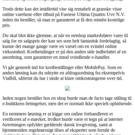
Trods dette kan det imidlertid vise sig rentabelt at granske visse
online varehuse efter tilbud på Farnese Ultima Quattro Uve N.V.
inden du bestiller, så man er garanteret at få den mindst kostelige
pris.
Du skal blot ikke glemme, at når en netshop markedsfører varer til
salg for en salgspris der kan ses som helt fantastisk fordelagtig, så
kunne det mange gange være en varsel om en svindel online
virksomhed. Kortbetalinger er på den anden side indbefattet af en
anordning, som garanterer en imod svindlende e-handler.
Vi går generelt ind for kortbestillinger eller MobilePay. Som en
anden løsning kan du udnytte en afdragsordning fra eksempelvis
ViaBill, såfremt du har i sinde at klare omkostningerne over tid.
Inden nogen bestiller hos en shop burde man de facto tage stilling til
e-butikkens betingelser, men det er normalt ikke specielt ophidsende.
En nemmere løsning er at kigge om online forhandleren er
verificeret af e-mærket, hvilket burde være et tegn på at internet
forretningen opfylder gældende dansk lovgivning, samt at
hjemmesiden regelmæssigt tilses af eksperter som forstår de