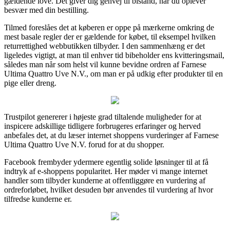
gældende love. Det giver dig genvej til bistand, når du oplever
besvær med din bestilling.
Tilmed foreslåes det at køberen er oppe på mærkerne omkring de
mest basale regler der er gældende for købet, til eksempel hvilken
returrettighed webbutikken tilbyder. I den sammenhæng er det
ligeledes vigtigt, at man til enhver tid bibeholder ens kvitteringsmail,
således man når som helst vil kunne bevidne ordren af Farnese
Ultima Quattro Uve N.V., om man er på udkig efter produkter til en
pige eller dreng.
Trustpilot genererer i højeste grad tiltalende muligheder for at
inspicere adskillige tidligere forbrugeres erfaringer og herved
anbefales det, at du læser internet shoppens vurderinger af Farnese
Ultima Quattro Uve N.V. forud for at du shopper.
Facebook frembyder ydermere egentlig solide løsninger til at få
indtryk af e-shoppens popularitet. Her møder vi mange internet
handler som tilbyder kunderne at offentliggøre en vurdering af
ordreforløbet, hvilket desuden bør anvendes til vurdering af hvor
tilfredse kunderne er.