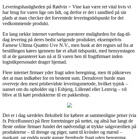
Leveringshastigheden på Rødvin > Vine kan være ret vital hvis vi
har brug for varen lige om lidt, og derfor er det i sandhed på sin
plads at man checker det forventede leveringstidspunkt for det
vedkommende produkt.
En lang række internet varehuse præsterer muligheden for dag-til-
dag levering på deres bedst sælgende produkter, eksempelvis
Farnese Ultima Quattro Uve N.V., men husk at det regnes ud fra at
bestillingen køres igennem før et aftalt tidspunkt, med hensynstagen
til at de garanteret kan nå at få varen hen til fragtfirmaet inden
logistikpersonalet drager hjemad.
Flere internet firmaer yder fragt uden beregning, men tit påkræves
det at man indkøber for en bestemt sum. Derudover burde man
overveje den mest prisbevidste leveringsmetode, hvilket typisk –
uanset om du opholder sig i Esbjerg, Lillerød eller Lemvig – vil
blive at få kørt produkterne til en pakkeshop.
Det er i dag særdeles fleksibelt for købere at sammenligne priser (via
fx PriceRunner) på flere forretninger på nettet, og altså har langt de
fleste online firmaer fundet det nødvendigt at trykke salgsværdien på
produkterne – til drenge og piger, samt til kvinder og mænd –
markant, og endda nogle gange frembyde fragt uden beregning.