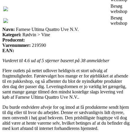
Besøg
webshop
Besøg
webshop
Navn:
Farnese Ultima Quattro Uve N.V.
Kategori:
Rødvin > Vine
Producent:
Varenummer:
219590
EAN:
Vurderet til
4.6
ud af 5 stjerner baseret på
38
anmeldelser
Flere outlets på nettet udlover heldigvis et stort udvalg af
fragtmuligheder. Førstevalget hos mange er for øjeblikket at afsende
til en pakkeshop, og så afhenter du blot de nyindkøbte produkter
den dag der passer dig. Leveringsformen er jo vældig let gængelig,
samt mange gange tilmed den mindst kostelige slags levering ved
køb af Farnese Ultima Quattro Uve N.V..
Du burde endvidere afveje for og imod at få produkterne sendt hjem
til dig eller til hvor du arbejder. Denne er sædvanligvis lidt dyrere,
men omvendt i høj grad bekvem. Den prisbilligste fragttype vil dog
altid være at hente varerne selv, hvilket betinges af at du befinder dig
med kort afstand til internet forhandlerens hjemsted.