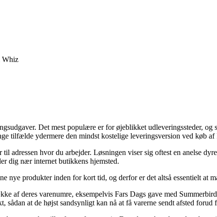
& Whiz
gsudgaver. Det mest populære er for øjeblikket udleveringssteder, og så 
 mange tilfælde ydermere den mindst kostelige leveringsversion ved kø
ler til adressen hvor du arbejder. Løsningen viser sig oftest en anelse
der dig nær internet butikkens hjemsted.
 nye produkter inden for kort tid, og derfor er det altså essentielt at
række af deres varenumre, eksempelvis Fars Dags gave med Summerbir
, sådan at de højst sandsynligt kan nå at få varerne sendt afsted forud fo