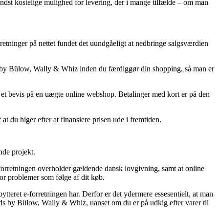
mindst kostelige mulighed for levering, der i mange tilfælde – om man
rretninger på nettet fundet det uundgåeligt at nedbringe salgsværdien
ids by Bülow, Wally & Whiz inden du færdiggør din shopping, så man er
re et bevis på en uægte online webshop. Betalinger med kort er på den
at du higer efter at finansiere prisen ude i fremtiden.
nde projekt.
orretningen overholder gældende dansk lovgivning, samt at online
for problemer som følge af dit køb.
teret e-forretningen har. Derfor er det ydermere essesentielt, at man
s by Bülow, Wally & Whiz, uanset om du er på udkig efter varer til