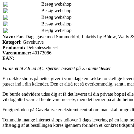
Besøg webshop
Besøg webshop
Besøg webshop
Besøg webshop
Besøg webshop
Navn:
Fars Dags gave med Summerbird, Lakrids by Bülow, Wally 
Kategori:
Gavekurve
Producent:
Delikatessehuset
Varenummer:
40173086
EAN:
Vurderet til
3.8
ud af 5 stjerner baseret på
25
anmeldelser
En række shops på nettet giver i vore dage en række forskellige leverin
passer ind i din kalender. Den er altså ret så overkommelig, samt i
Du burde endvidere udse dig at få det leveret til din private bopæl el
vil dog altid være at hente varerne selv, men det beroer på at du befin
Fragtperioden på Gavekurve er ekstremt central om man skal bruge dine
Temmelig mange internet shops udlover 1 dags levering på en lang 
afhængig af at bestillingen køres igennem forinden et konkret tidspunkt