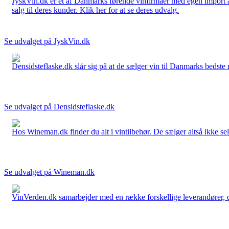
JyskVin.dk er et af Danmarks førende vinfirmaer med egen import af 
salg til deres kunder. Klik her for at se deres udvalg.
Se udvalget på JyskVin.dk
Densidsteflaske.dk slår sig på at de sælger vin til Danmarks bedste 
Se udvalget på Densidsteflaske.dk
Hos Wineman.dk finder du alt i vintilbehør. De sælger altså ikke selv
Se udvalget på Wineman.dk
VinVerden.dk samarbejder med en række forskellige leverandører, der