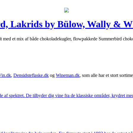
d, Lakrids by Bülow, Wally & W
fyldt med et mix af både chokoladekugler, flowpakkede Summerbird cho
Vin.dk
,
Densidsteflaske.dk
og
Wineman.dk
, som alle har et stort sortime
 af spektret. De tilbyder dig vine fra de klassiske områder, krydret med