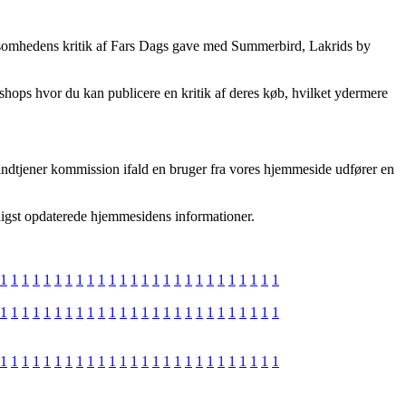
virksomhedens kritik af Fars Dags gave med Summerbird, Lakrids by
shops hvor du kan publicere en kritik af deres køb, hvilket ydermere
 indtjener kommission ifald en bruger fra vores hjemmeside udfører en
yligst opdaterede hjemmesidens informationer.
1
1
1
1
1
1
1
1
1
1
1
1
1
1
1
1
1
1
1
1
1
1
1
1
1
1
1
1
1
1
1
1
1
1
1
1
1
1
1
1
1
1
1
1
1
1
1
1
1
1
1
1
1
1
1
1
1
1
1
1
1
1
1
1
1
1
1
1
1
1
1
1
1
1
1
1
1
1