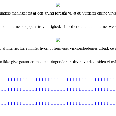
ere kunders meninger og af den grund foreslår vi, at du vurderer online 
 ind i internet shoppens troværdighed. Tilmed er der endda internet web
af internet forretninger hvori vi fremviser virksomhedernes tilbud, og
an ikke give garantier imod ændringer der er blevet iværksat siden vi n
1
1
1
1
1
1
1
1
1
1
1
1
1
1
1
1
1
1
1
1
1
1
1
1
1
1
1
1
1
1
1
1
1
1
1
1
1
1
1
1
1
1
1
1
1
1
1
1
1
1
1
1
1
1
1
1
1
1
1
1
1
1
1
1
1
1
1
1
1
1
1
1
1
1
1
1
1
1
1
1
1
1
1
1
1
1
1
1
1
1
1
1
1
1
1
1
1
1
1
1
1
1
1
1
1
1
1
1
1
1
1