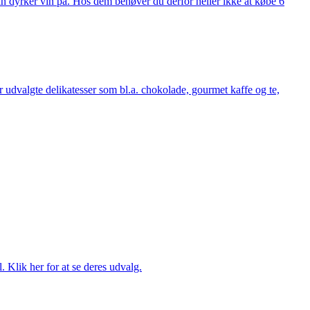
man dyrker vin på. Hos dem behøver du derfor heller ikke at købe 6
udvalgte delikatesser som bl.a. chokolade, gourmet kaffe og te,
. Klik her for at se deres udvalg.