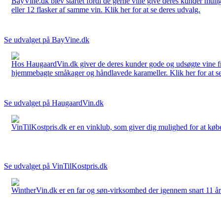
BayVine.dk blev startet fordi de gerne ville give deres kunder muli
eller 12 flasker af samme vin. Klik her for at se deres udvalg.
Se udvalget på BayVine.dk
Hos HaugaardVin.dk giver de deres kunder gode og udsøgte vine fra 
hjemmebagte småkager og håndlavede karameller. Klik her for at se
Se udvalget på HaugaardVin.dk
VinTilKostpris.dk er en vinklub, som giver dig mulighed for at købe 
Se udvalget på VinTilKostpris.dk
WintherVin.dk er en far og søn-virksomhed der igennem snart 11 år har 