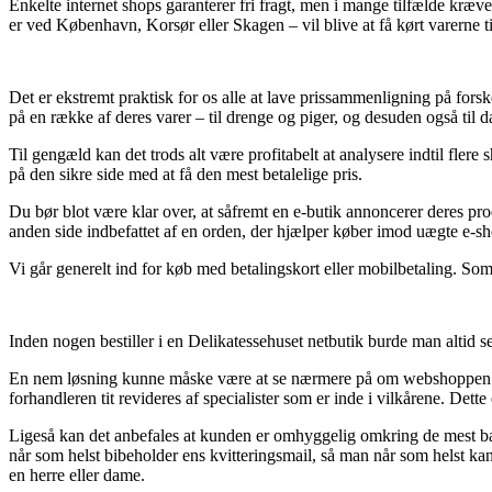
Enkelte internet shops garanterer fri fragt, men i mange tilfælde kræv
er ved København, Korsør eller Skagen – vil blive at få kørt varerne t
Det er ekstremt praktisk for os alle at lave prissammenligning på fors
på en række af deres varer – til drenge og piger, og desuden også til 
Til gengæld kan det trods alt være profitabelt at analysere indtil fl
på den sikre side med at få den mest betalelige pris.
Du bør blot være klar over, at såfremt en e-butik annoncerer deres pr
anden side indbefattet af en orden, der hjælper køber imod uægte e-sh
Vi går generelt ind for køb med betalingskort eller mobilbetaling. Som e
Inden nogen bestiller i en Delikatessehuset netbutik burde man altid se
En nem løsning kunne måske være at se nærmere på om webshoppen er 
forhandleren tit revideres af specialister som er inde i vilkårene. Det
Ligeså kan det anbefales at kunden er omhyggelig omkring de mest basa
når som helst bibeholder ens kvitteringsmail, så man når som helst 
en herre eller dame.