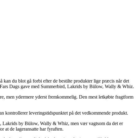
kan du blot gå forbi efter de bestilte produkter lige præcis når det
b af Fars Dags gave med Summerbird, Lakrids by Bülow, Wally & Whiz.
 dyrere, men ydermere yderst fremkommelig. Den mest letkøbte fragtform
 man kontrollerer leveringstidspunktet på det vedkommende produkt.
d, Lakrids by Bülow, Wally & Whiz, men vær vagtsom da det er
r at de lageransatte har fyraften.