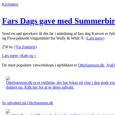
Krofatters
Fars Dags gave med Summerbir
Send en sød gavekurv til din far i anledning af fars dag Kurven er 
og Flowpakkede vingummier fra Wally & Whiz Â
(Læs mere)
250
kr.
(Vis fragtpris)
Læs mere »
Køb nu »
De mest populære vinwebshops i øjeblikket er
OttoSuenson.dk
,
Jysk
OttoSuenson.dk er et vinfirma, der har fokus på vine i den gode ende
dukker op. Klik her for at se deres udvalg.
Se udvalget på OttoSuenson.dk