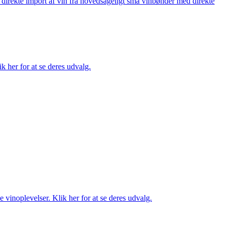
å direkte import af vin fra hovedsageligt små vinbønder med direkte
k her for at se deres udvalg.
 vinoplevelser. Klik her for at se deres udvalg.