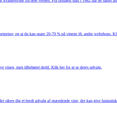
kvalitetsvine fra hele verden. Fra firmaets start i 1982 har de satset p
netpriser, og at du kan spare 20-70 % på vinene ift. andre webshops. Kli
e vinen, men tilbehøret dertil. Klik her for at se deres udvalg.
 sikrer dig et bredt udvalg af spændende vine, der kan give fantastiske