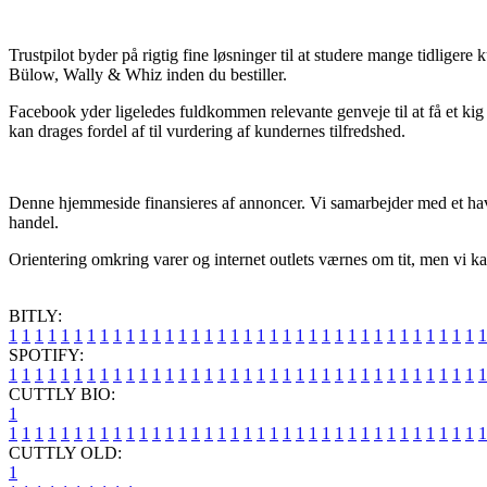
Trustpilot byder på rigtig fine løsninger til at studere mange tidlig
Bülow, Wally & Whiz inden du bestiller.
Facebook yder ligeledes fuldkommen relevante genveje til at få et kig
kan drages fordel af til vurdering af kundernes tilfredshed.
Denne hjemmeside finansieres af annoncer. Vi samarbejder med et hav 
handel.
Orientering omkring varer og internet outlets værnes om tit, men vi k
BITLY:
1
1
1
1
1
1
1
1
1
1
1
1
1
1
1
1
1
1
1
1
1
1
1
1
1
1
1
1
1
1
1
1
1
1
1
1
1
SPOTIFY:
1
1
1
1
1
1
1
1
1
1
1
1
1
1
1
1
1
1
1
1
1
1
1
1
1
1
1
1
1
1
1
1
1
1
1
1
1
CUTTLY BIO:
1
1
1
1
1
1
1
1
1
1
1
1
1
1
1
1
1
1
1
1
1
1
1
1
1
1
1
1
1
1
1
1
1
1
1
1
1
1
CUTTLY OLD:
1