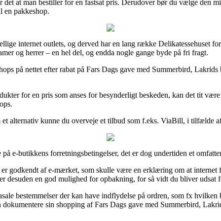
er det at man bestiller for en fastsat pris. Derudover bør du vælge den 
il en pakkeshop.
kellige internet outlets, og derved har en lang række Delikatessehuset fo
damer og herrer – en hel del, og endda nogle gange byde på fri fragt.
ere shops på nettet efter rabat på Fars Dags gave med Summerbird, Lakr
odukter for en pris som anses for besynderligt beskeden, kan det tit væ
ops.
t alternativ kunne du overveje et tilbud som f.eks. ViaBill, i tilfælde af 
 på e-butikkens forretningsbetingelser, det er dog undertiden et omfatte
godkendt af e-mærket, som skulle være en erklæring om at internet f
te er desuden en god mulighed for opbakning, for så vidt du bliver udsat 
le bestemmelser der kan have indflydelse på ordren, som fx hvilken byt
kan dokumentere sin shopping af Fars Dags gave med Summerbird, Lakrid