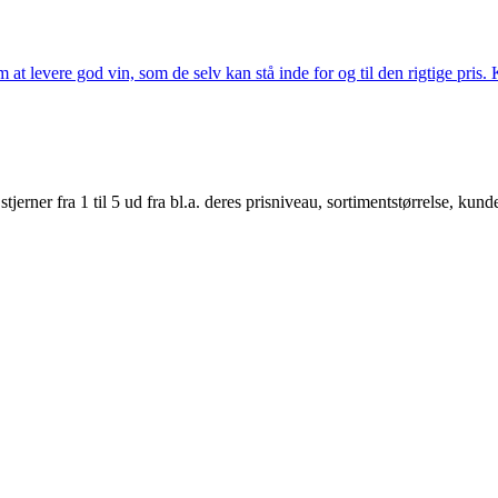
t levere god vin, som de selv kan stå inde for og til den rigtige pris. K
er fra 1 til 5 ud fra bl.a. deres prisniveau, sortimentstørrelse, kunde