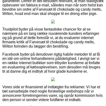
garanterer. Derfor er det desuden relevant, at man stadigvæk
opbevarer sin faktura e-mail, således man når som helst kan
bevidne sin ordre af Farvesæt til chokolade og candy melts,
Wilton, hvad end man skal shoppe til en dreng eller pige.
Trustpilot byder på visse fantastiske chancer for at se
nærmere på en lang række nuværende kunders erfaringer
og på grund af dette foreslår vi, at du evaluerer internet
firmaets kritik af Farvesæt til chokolade og candy melts,
Wilton forinden du lægger din bestilling.
Facebook byder på derudover rigtig habile metoder til at få
en idé om online forhandlerens pålidelighed. I øvrigt ser vi
en række internet butikker som tilbyder kunderne at forfatte
en evaluering af købsoplevelsen, som desuden må bruges
til at danne dig et indtryk af hvor glade kunderne er.
Vores side er finansieret af indtægter fra reklamer. Vi har et
tæt samarbejde med nogle forskellige webshops når vi
annoncerer forretningernes varer, og opnår kommission hvis
den person vi sender videre fuldfører et indkøb.