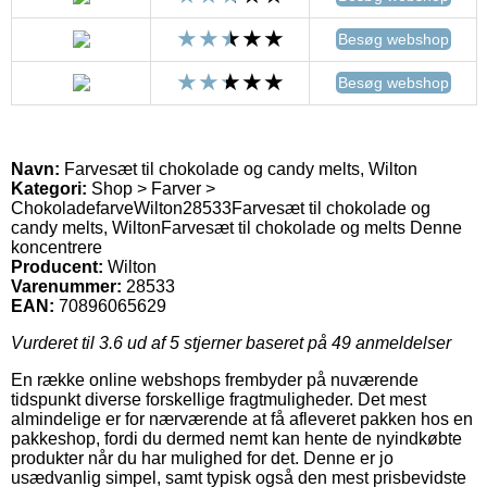
Besøg webshop
Besøg webshop
Navn:
Farvesæt til chokolade og candy melts, Wilton
Kategori:
Shop > Farver >
Chokoladefarve
Wilton
28533
Farvesæt til chokolade og
candy melts, Wilton
Farvesæt til chokolade og melts Denne
koncentrere
Producent:
Wilton
Varenummer:
28533
EAN:
70896065629
Vurderet til
3.6
ud af 5 stjerner baseret på
49
anmeldelser
En række online webshops frembyder på nuværende
tidspunkt diverse forskellige fragtmuligheder. Det mest
almindelige er for nærværende at få afleveret pakken hos en
pakkeshop, fordi du dermed nemt kan hente de nyindkøbte
produkter når du har mulighed for det. Denne er jo
usædvanlig simpel, samt typisk også den mest prisbevidste