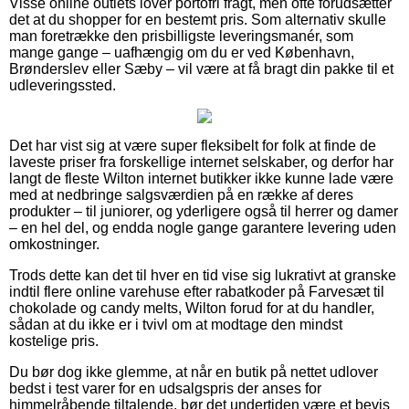
Visse online outlets lover portofri fragt, men ofte forudsætter
det at du shopper for en bestemt pris. Som alternativ skulle
man foretrække den prisbilligste leveringsmanér, som
mange gange – uafhængig om du er ved København,
Brønderslev eller Sæby – vil være at få bragt din pakke til et
udleveringssted.
Det har vist sig at være super fleksibelt for folk at finde de
laveste priser fra forskellige internet selskaber, og derfor har
langt de fleste Wilton internet butikker ikke kunne lade være
med at nedbringe salgsværdien på en række af deres
produkter – til juniorer, og yderligere også til herrer og damer
– en hel del, og endda nogle gange garantere levering uden
omkostninger.
Trods dette kan det til hver en tid vise sig lukrativt at granske
indtil flere online varehuse efter rabatkoder på Farvesæt til
chokolade og candy melts, Wilton forud for at du handler,
sådan at du ikke er i tvivl om at modtage den mindst
kostelige pris.
Du bør dog ikke glemme, at når en butik på nettet udlover
bedst i test varer for en udsalgspris der anses for
himmelråbende tiltalende, bør det undertiden være et bevis