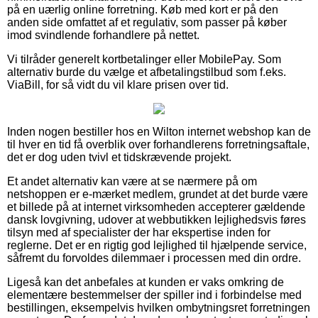
på en uærlig online forretning. Køb med kort er på den
anden side omfattet af et regulativ, som passer på køber
imod svindlende forhandlere på nettet.
Vi tilråder generelt kortbetalinger eller MobilePay. Som
alternativ burde du vælge et afbetalingstilbud som f.eks.
ViaBill, for så vidt du vil klare prisen over tid.
Inden nogen bestiller hos en Wilton internet webshop kan de
til hver en tid få overblik over forhandlerens forretningsaftale,
det er dog uden tvivl et tidskrævende projekt.
Et andet alternativ kan være at se nærmere på om
netshoppen er e-mærket medlem, grundet at det burde være
et billede på at internet virksomheden accepterer gældende
dansk lovgivning, udover at webbutikken lejlighedsvis føres
tilsyn med af specialister der har ekspertise inden for
reglerne. Det er en rigtig god lejlighed til hjælpende service,
såfremt du forvoldes dilemmaer i processen med din ordre.
Ligeså kan det anbefales at kunden er vaks omkring de
elementære bestemmelser der spiller ind i forbindelse med
bestillingen, eksempelvis hvilken ombytningsret forretningen