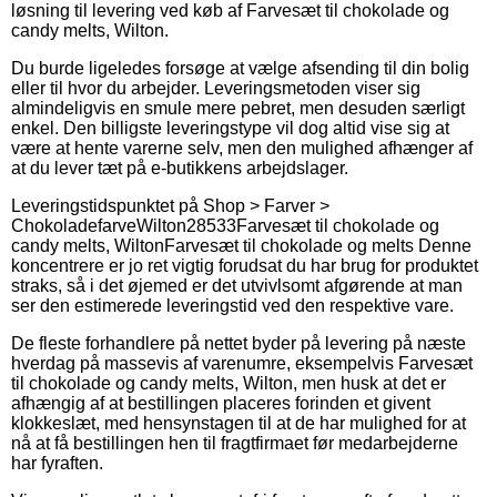
løsning til levering ved køb af Farvesæt til chokolade og
candy melts, Wilton.
Du burde ligeledes forsøge at vælge afsending til din bolig
eller til hvor du arbejder. Leveringsmetoden viser sig
almindeligvis en smule mere pebret, men desuden særligt
enkel. Den billigste leveringstype vil dog altid vise sig at
være at hente varerne selv, men den mulighed afhænger af
at du lever tæt på e-butikkens arbejdslager.
Leveringstidspunktet på
Shop > Farver >
Chokoladefarve
Wilton
28533
Farvesæt til chokolade og
candy melts, Wilton
Farvesæt til chokolade og melts Denne
koncentrere er jo ret vigtig forudsat du har brug for produktet
straks, så i det øjemed er det utvivlsomt afgørende at man
ser den estimerede leveringstid ved den respektive vare.
De fleste forhandlere på nettet byder på levering på næste
hverdag på massevis af varenumre, eksempelvis Farvesæt
til chokolade og candy melts, Wilton, men husk at det er
afhængig af at bestillingen placeres forinden et givent
klokkeslæt, med hensynstagen til at de har mulighed for at
nå at få bestillingen hen til fragtfirmaet før medarbejderne
har fyraften.