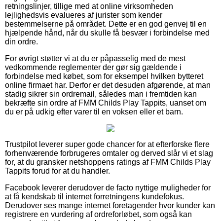
retningslinjer, tillige med at online virksomheden
lejlighedsvis evalueres af jurister som kender
bestemmelserne på området. Dette er en god genvej til en
hjælpende hånd, når du skulle få besvær i forbindelse med
din ordre.
For øvrigt støtter vi at du er påpasselig med de mest
vedkommende reglementer der gør sig gældende i
forbindelse med købet, som for eksempel hvilken bytteret
online firmaet har. Derfor er det desuden afgørende, at man
stadig sikrer sin ordremail, således man i fremtiden kan
bekræfte sin ordre af FMM Childs Play Tappits, uanset om
du er på udkig efter varer til en voksen eller et barn.
Trustpilot leverer super gode chancer for at efterforske flere
forhenværende forbrugeres omtaler og derved slår vi et slag
for, at du gransker netshoppens ratings af FMM Childs Play
Tappits forud for at du handler.
Facebook leverer derudover de facto nyttige muligheder for
at få kendskab til internet forretningens kundefokus.
Derudover ses mange internet foretagender hvor kunder kan
registrere en vurdering af ordreforløbet, som også kan