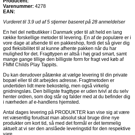
Producent:
Varenummer:
4278
EAN:
Vurderet til
3.9
ud af 5 stjerner baseret på
28
anmeldelser
En hel del netbutikker i Danmark yder til alt held en lang
række forskellige metoder til levering. En af de populære er i
vore dage at afsende til en pakkeshop, fordi det så giver dig
god fleksibilitet til at kunne afhente pakken når du har
mulighed for det. Fragttypen er altså i høj grad smart, samt
mange gange tillige den billigste form for fragt ved køb af
FMM Childs Play Tappits.
Du kan derudover påtænke at vælge levering til din private
bopæl eller til dit arbejdes adresse. Fragtmetoden er
undertiden lidt mere bekostelig, men også virkelig
gnidningsløs. Den billigste fragttype er uden tvivl at du selv
henter ordren, som dog står og falder med at du befinder dig
i nærheden af e-handlens hjemsted.
Antal dages levering på PRODUKTER kan vise sig at være
ret væsentlig forudsat man absolut skal bruge dine nye
produkter om kort tid, så med det formål er det temmelig
aktuelt at vi ser den anslåede leveringstid for den respektive
vare.