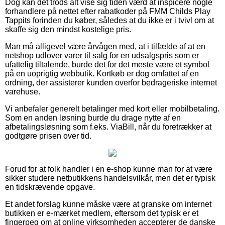
Dog kan det trods alt vise sig tiden værd at inspicere nogle
forhandlere på nettet efter rabatkoder på FMM Childs Play
Tappits forinden du køber, således at du ikke er i tvivl om at
skaffe sig den mindst kostelige pris.
Man må alligevel være årvågen med, at i tilfælde af at en
netshop udlover varer til salg for en udsalgspris som er
ufattelig tiltalende, burde det for det meste være et symbol
på en uoprigtig webbutik. Kortkøb er dog omfattet af en
ordning, der assisterer kunden overfor bedrageriske internet
varehuse.
Vi anbefaler generelt betalinger med kort eller mobilbetaling.
Som en anden løsning burde du drage nytte af en
afbetalingsløsning som f.eks. ViaBill, når du foretrækker at
godtgøre prisen over tid.
Forud for at folk handler i en e-shop kunne man for at være
sikker studere netbutikkens handelsvilkår, men det er typisk
en tidskrævende opgave.
Et andet forslag kunne måske være at granske om internet
butikken er e-mærket medlem, eftersom det typisk er et
fingerpeg om at online virksomheden accepterer de danske