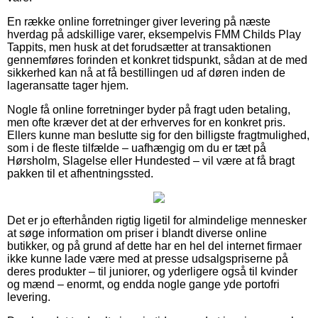
En række online forretninger giver levering på næste
hverdag på adskillige varer, eksempelvis FMM Childs Play
Tappits, men husk at det forudsætter at transaktionen
gennemføres forinden et konkret tidspunkt, sådan at de med
sikkerhed kan nå at få bestillingen ud af døren inden de
lageransatte tager hjem.
Nogle få online forretninger byder på fragt uden betaling,
men ofte kræver det at der erhverves for en konkret pris.
Ellers kunne man beslutte sig for den billigste fragtmulighed,
som i de fleste tilfælde – uafhængig om du er tæt på
Hørsholm, Slagelse eller Hundested – vil være at få bragt
pakken til et afhentningssted.
Det er jo efterhånden rigtig ligetil for almindelige mennesker
at søge information om priser i blandt diverse online
butikker, og på grund af dette har en hel del internet firmaer
ikke kunne lade være med at presse udsalgspriserne på
deres produkter – til juniorer, og yderligere også til kvinder
og mænd – enormt, og endda nogle gange yde portofri
levering.