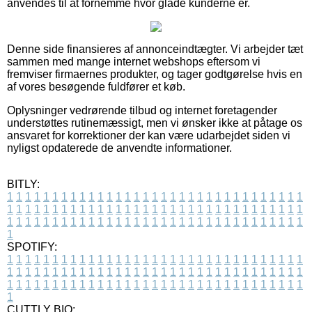
anvendes til at fornemme hvor glade kunderne er.
Denne side finansieres af annonceindtægter. Vi arbejder tæt
sammen med mange internet webshops eftersom vi
fremviser firmaernes produkter, og tager godtgørelse hvis en
af vores besøgende fuldfører et køb.
Oplysninger vedrørende tilbud og internet foretagender
understøttes rutinemæssigt, men vi ønsker ikke at påtage os
ansvaret for korrektioner der kan være udarbejdet siden vi
nyligst opdaterede de anvendte informationer.
BITLY:
1
1
1
1
1
1
1
1
1
1
1
1
1
1
1
1
1
1
1
1
1
1
1
1
1
1
1
1
1
1
1
1
1
1
1
1
1
1
1
1
1
1
1
1
1
1
1
1
1
1
1
1
1
1
1
1
1
1
1
1
1
1
1
1
1
1
1
1
1
1
1
1
1
1
1
1
1
1
1
1
1
1
1
1
1
1
1
1
1
1
1
1
1
1
1
1
1
1
1
1
SPOTIFY:
1
1
1
1
1
1
1
1
1
1
1
1
1
1
1
1
1
1
1
1
1
1
1
1
1
1
1
1
1
1
1
1
1
1
1
1
1
1
1
1
1
1
1
1
1
1
1
1
1
1
1
1
1
1
1
1
1
1
1
1
1
1
1
1
1
1
1
1
1
1
1
1
1
1
1
1
1
1
1
1
1
1
1
1
1
1
1
1
1
1
1
1
1
1
1
1
1
1
1
1
CUTTLY BIO: