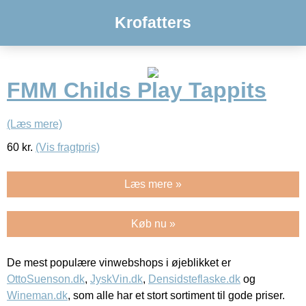
Krofatters
FMM Childs Play Tappits
(Læs mere)
60
kr.
(Vis fragtpris)
Læs mere »
Køb nu »
De mest populære vinwebshops i øjeblikket er
OttoSuenson.dk
,
JyskVin.dk
,
Densidsteflaske.dk
og
Wineman.dk
, som alle har et stort sortiment til gode priser.