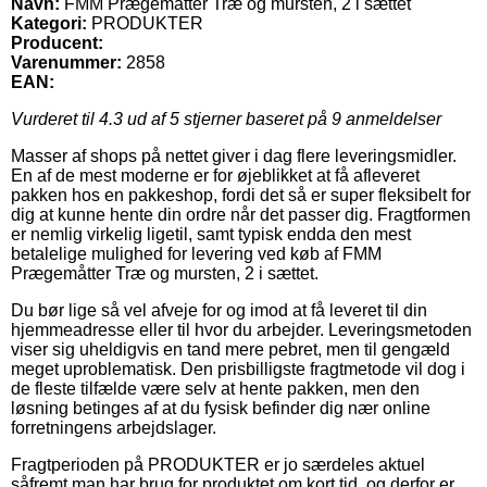
Navn:
FMM Prægemåtter Træ og mursten, 2 i sættet
Kategori:
PRODUKTER
Producent:
Varenummer:
2858
EAN:
Vurderet til
4.3
ud af 5 stjerner baseret på
9
anmeldelser
Masser af shops på nettet giver i dag flere leveringsmidler.
En af de mest moderne er for øjeblikket at få afleveret
pakken hos en pakkeshop, fordi det så er super fleksibelt for
dig at kunne hente din ordre når det passer dig. Fragtformen
er nemlig virkelig ligetil, samt typisk endda den mest
betalelige mulighed for levering ved køb af FMM
Prægemåtter Træ og mursten, 2 i sættet.
Du bør lige så vel afveje for og imod at få leveret til din
hjemmeadresse eller til hvor du arbejder. Leveringsmetoden
viser sig uheldigvis en tand mere pebret, men til gengæld
meget uproblematisk. Den prisbilligste fragtmetode vil dog i
de fleste tilfælde være selv at hente pakken, men den
løsning betinges af at du fysisk befinder dig nær online
forretningens arbejdslager.
Fragtperioden på PRODUKTER er jo særdeles aktuel
såfremt man har brug for produktet om kort tid, og derfor er