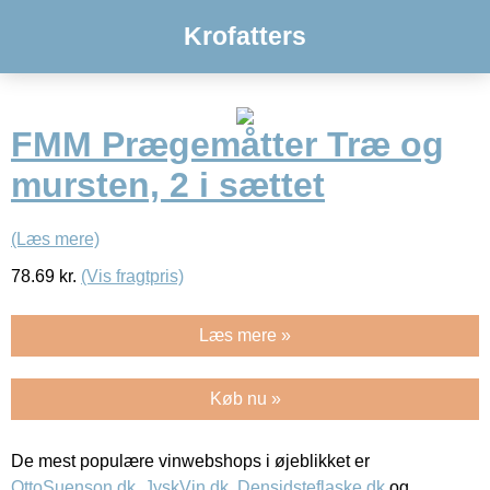
Krofatters
FMM Prægemåtter Træ og
mursten, 2 i sættet
(Læs mere)
78.69
kr.
(Vis fragtpris)
Læs mere »
Køb nu »
De mest populære vinwebshops i øjeblikket er
OttoSuenson.dk
,
JyskVin.dk
,
Densidsteflaske.dk
og