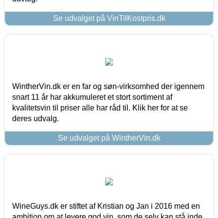
Se udvalget på VinTilKostpris.dk
WintherVin.dk er en far og søn-virksomhed der igennem
snart 11 år har akkumuleret et stort sortiment af
kvalitetsvin til priser alle har råd til. Klik her for at se
deres udvalg.
Se udvalget på WintherVin.dk
WineGuys.dk er stiftet af Kristian og Jan i 2016 med en
ambition om at levere god vin, som de selv kan stå inde