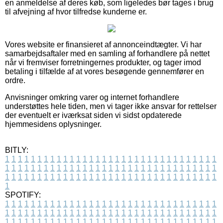
en anmeldelse af deres køb, som ligeledes bør tages i brug
til afvejning af hvor tilfredse kunderne er.
Vores website er finansieret af annonceindtægter. Vi har
samarbejdsaftaler med en samling af forhandlere på nettet
når vi fremviser forretningernes produkter, og tager imod
betaling i tilfælde af at vores besøgende gennemfører en
ordre.
Anvisninger omkring varer og internet forhandlere
understøttes hele tiden, men vi tager ikke ansvar for rettelser
der eventuelt er iværksat siden vi sidst opdaterede
hjemmesidens oplysninger.
BITLY:
1
1
1
1
1
1
1
1
1
1
1
1
1
1
1
1
1
1
1
1
1
1
1
1
1
1
1
1
1
1
1
1
1
1
1
1
1
1
1
1
1
1
1
1
1
1
1
1
1
1
1
1
1
1
1
1
1
1
1
1
1
1
1
1
1
1
1
1
1
1
1
1
1
1
1
1
1
1
1
1
1
1
1
1
1
1
1
1
1
1
1
1
1
1
1
1
1
1
1
1
SPOTIFY:
1
1
1
1
1
1
1
1
1
1
1
1
1
1
1
1
1
1
1
1
1
1
1
1
1
1
1
1
1
1
1
1
1
1
1
1
1
1
1
1
1
1
1
1
1
1
1
1
1
1
1
1
1
1
1
1
1
1
1
1
1
1
1
1
1
1
1
1
1
1
1
1
1
1
1
1
1
1
1
1
1
1
1
1
1
1
1
1
1
1
1
1
1
1
1
1
1
1
1