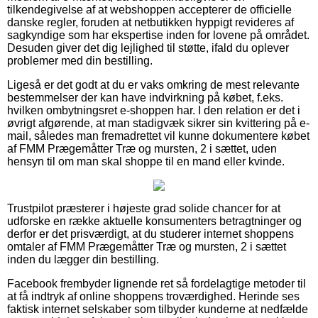
tilkendegivelse af at webshoppen accepterer de officielle
danske regler, foruden at netbutikken hyppigt revideres af
sagkyndige som har ekspertise inden for lovene på området.
Desuden giver det dig lejlighed til støtte, ifald du oplever
problemer med din bestilling.
Ligeså er det godt at du er vaks omkring de mest relevante
bestemmelser der kan have indvirkning på købet, f.eks.
hvilken ombytningsret e-shoppen har. I den relation er det i
øvrigt afgørende, at man stadigvæk sikrer sin kvittering på e-
mail, således man fremadrettet vil kunne dokumentere købet
af FMM Prægemåtter Træ og mursten, 2 i sættet, uden
hensyn til om man skal shoppe til en mand eller kvinde.
Trustpilot præsterer i højeste grad solide chancer for at
udforske en række aktuelle konsumenters betragtninger og
derfor er det prisværdigt, at du studerer internet shoppens
omtaler af FMM Prægemåtter Træ og mursten, 2 i sættet
inden du lægger din bestilling.
Facebook frembyder lignende ret så fordelagtige metoder til
at få indtryk af online shoppens troværdighed. Herinde ses
faktisk internet selskaber som tilbyder kunderne at nedfælde