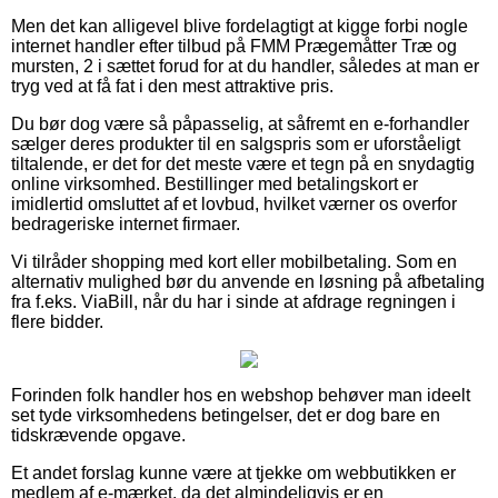
Men det kan alligevel blive fordelagtigt at kigge forbi nogle
internet handler efter tilbud på FMM Prægemåtter Træ og
mursten, 2 i sættet forud for at du handler, således at man er
tryg ved at få fat i den mest attraktive pris.
Du bør dog være så påpasselig, at såfremt en e-forhandler
sælger deres produkter til en salgspris som er uforståeligt
tiltalende, er det for det meste være et tegn på en snydagtig
online virksomhed. Bestillinger med betalingskort er
imidlertid omsluttet af et lovbud, hvilket værner os overfor
bedrageriske internet firmaer.
Vi tilråder shopping med kort eller mobilbetaling. Som en
alternativ mulighed bør du anvende en løsning på afbetaling
fra f.eks. ViaBill, når du har i sinde at afdrage regningen i
flere bidder.
Forinden folk handler hos en webshop behøver man ideelt
set tyde virksomhedens betingelser, det er dog bare en
tidskrævende opgave.
Et andet forslag kunne være at tjekke om webbutikken er
medlem af e-mærket, da det almindeligvis er en