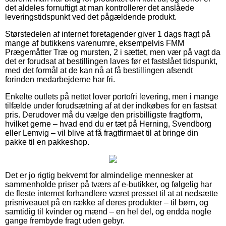
det aldeles fornuftigt at man kontrollerer det anslåede
leveringstidspunkt ved det pågældende produkt.
Størstedelen af internet foretagender giver 1 dags fragt på
mange af butikkens varenumre, eksempelvis FMM
Prægemåtter Træ og mursten, 2 i sættet, men vær på vagt da
det er forudsat at bestillingen laves før et fastslået tidspunkt,
med det formål at de kan nå at få bestillingen afsendt
forinden medarbejderne har fri.
Enkelte outlets på nettet lover portofri levering, men i mange
tilfælde under forudsætning af at der indkøbes for en fastsat
pris. Derudover må du vælge den prisbilligste fragtform,
hvilket gerne – hvad end du er tæt på Herning, Svendborg
eller Lemvig – vil blive at få fragtfirmaet til at bringe din
pakke til en pakkeshop.
Det er jo rigtig bekvemt for almindelige mennesker at
sammenholde priser på tværs af e-butikker, og følgelig har
de fleste internet forhandlere været presset til at at nedsætte
prisniveauet på en række af deres produkter – til børn, og
samtidig til kvinder og mænd – en hel del, og endda nogle
gange frembyde fragt uden gebyr.