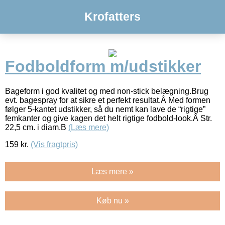
Krofatters
Fodboldform m/udstikker
Bageform i god kvalitet og med non-stick belægning.Brug
evt. bagespray for at sikre et perfekt resultat.Â Med formen
følger 5-kantet udstikker, så du nemt kan lave de “rigtige”
femkanter og give kagen det helt rigtige fodbold-look.Â Str.
22,5 cm. i diam.B
(Læs mere)
159
kr.
(Vis fragtpris)
Læs mere »
Køb nu »