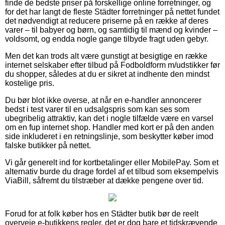
finde de bedste priser på forskellige online forretninger, og
for det har langt de fleste Städter forretninger på nettet fundet
det nødvendigt at reducere priserne på en række af deres
varer – til babyer og børn, og samtidig til mænd og kvinder –
voldsomt, og endda nogle gange tilbyde fragt uden gebyr.
Men det kan trods alt være gunstigt at besigtige en række
internet selskaber efter tilbud på Fodboldform m/udstikker før
du shopper, således at du er sikret at indhente den mindst
kostelige pris.
Du bør blot ikke overse, at når en e-handler annoncerer
bedst i test varer til en udsalgspris som kan ses som
ubegribelig attraktiv, kan det i nogle tilfælde være en varsel
om en fup internet shop. Handler med kort er på den anden
side inkluderet i en retningslinje, som beskytter køber imod
falske butikker på nettet.
Vi går generelt ind for kortbetalinger eller MobilePay. Som et
alternativ burde du drage fordel af et tilbud som eksempelvis
ViaBill, såfremt du tilstræber at dække pengene over tid.
Forud for at folk køber hos en Städter butik bør de reelt
overveje e-butikkens regler, det er dog bare et tidskrævende