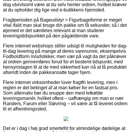
dog utvivlsomt være at du selv henter ordren, hvilket kræver
at du opholder dig lige ved e-butikkens hjemsted.
Fragtperioden på Bageudstyr > Figurbageforme er meget
vital ifald man skal bruge din pakke om få sekunder, så i det
øjemed er det særdeles relevant at man studerer
leveringstidspunktet på den pågældende vare.
Flere internet webshops stiller udsigt til muligheden for dag-
til-dag levering på mange af deres varenumre, eksempelvis
Fodboldform m/udstikker, men vær på vagt da det påkræver
at ordren gennemføres forud for et bestemt tidspunkt, med
hensynstagen til at de med sikkerhed kan nå at få produktet
afsendt inden de pakkeansatte tager hjem.
Flere internet virksomheder lover fragtfri levering, men i
reglen er det betinget af at man køber for en fastsat pris.
Som alternativ bør du snuppe den mest letkøbte
leveringsmanér, hvilket oftest – uafhængig om man er nær
Randers, Farum eller Støvring – vil være at få leveret ordren
til et afhentningssted.
Det er i dag i høj grad smertefrit for almindelige dødelige at