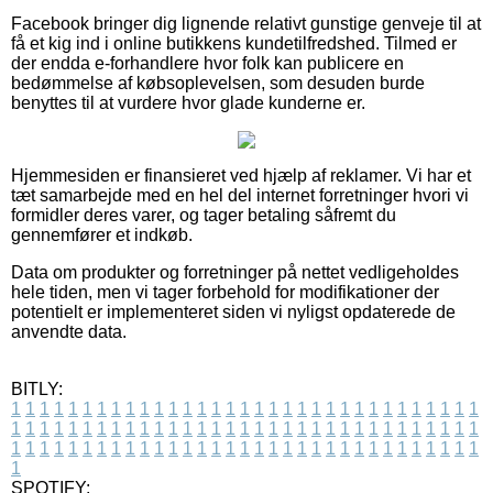
Facebook bringer dig lignende relativt gunstige genveje til at
få et kig ind i online butikkens kundetilfredshed. Tilmed er
der endda e-forhandlere hvor folk kan publicere en
bedømmelse af købsoplevelsen, som desuden burde
benyttes til at vurdere hvor glade kunderne er.
Hjemmesiden er finansieret ved hjælp af reklamer. Vi har et
tæt samarbejde med en hel del internet forretninger hvori vi
formidler deres varer, og tager betaling såfremt du
gennemfører et indkøb.
Data om produkter og forretninger på nettet vedligeholdes
hele tiden, men vi tager forbehold for modifikationer der
potentielt er implementeret siden vi nyligst opdaterede de
anvendte data.
BITLY:
1
1
1
1
1
1
1
1
1
1
1
1
1
1
1
1
1
1
1
1
1
1
1
1
1
1
1
1
1
1
1
1
1
1
1
1
1
1
1
1
1
1
1
1
1
1
1
1
1
1
1
1
1
1
1
1
1
1
1
1
1
1
1
1
1
1
1
1
1
1
1
1
1
1
1
1
1
1
1
1
1
1
1
1
1
1
1
1
1
1
1
1
1
1
1
1
1
1
1
1
SPOTIFY: