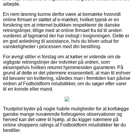
arbejde.
En nem løsning kunne derfor være at bemærke hvorvidt
online firmaet er støttet af e-mærket, hvilket typisk er en
forsikring om at internet butikken respekterer de danske
retningslinjer, tillige med at online firmaet fra tid til anden
vurderes af fagmænd der har indsigt i lovgivningen. Dette er
en god anledning til assistance, hvis du bliver udsat for
vanskeligheder i processen med din bestilling.
For øvrigt stiller vi forslag om at køber er vidende om de
vigtigste retningslinjer der indvirker på ordren, som
eksempelvis hvilken returret hjemmesiden garanterer. På
grund af dette er det ydermere essesentielt, at man til enhver
tid bevarer sin kvittering, således man i fremtiden kan påvise
ordren af Fodboldform m/udstikker, om du søger efter varer
til en kvinde eller mand.
Trustpilot byder på nogle habile muligheder for at kortlægge
ganske mange nuværende forbrugeres observationer og
herved kan det være til hjælp, at du kigger nærmere på
online shoppens ratings af Fodboldform m/udstikker før du
bestiller.