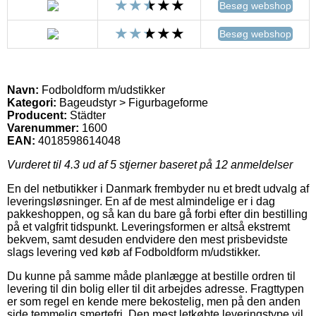
Besøg webshop
Besøg webshop
Navn:
Fodboldform m/udstikker
Kategori:
Bageudstyr > Figurbageforme
Producent:
Städter
Varenummer:
1600
EAN:
4018598614048
Vurderet til
4.3
ud af 5 stjerner baseret på
12
anmeldelser
En del netbutikker i Danmark frembyder nu et bredt udvalg af
leveringsløsninger. En af de mest almindelige er i dag
pakkeshoppen, og så kan du bare gå forbi efter din bestilling
på et valgfrit tidspunkt. Leveringsformen er altså ekstremt
bekvem, samt desuden endvidere den mest prisbevidste
slags levering ved køb af Fodboldform m/udstikker.
Du kunne på samme måde planlægge at bestille ordren til
levering til din bolig eller til dit arbejdes adresse. Fragttypen
er som regel en kende mere bekostelig, men på den anden
side temmelig smertefri. Den mest letkøbte leveringstype vil