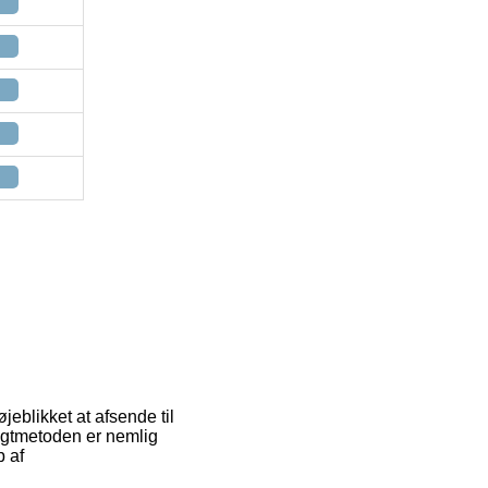
eblikket at afsende til
ragtmetoden er nemlig
b af