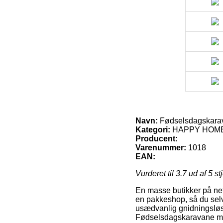
Navn:
Fødselsdagskara
Kategori:
HAPPY HOME &
Producent:
Varenummer:
1018
EAN:
Vurderet til
3.7
ud af 5 st
En masse butikker på nett
en pakkeshop, så du selv
usædvanlig gnidningsløs,
Fødselsdagskaravane me