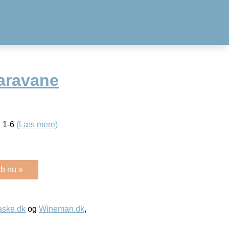
aravane
a 1-6
(Læs mere)
b nu »
aske.dk
og
Wineman.dk
,