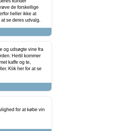
 deres kunder
røve de forskellige
for heller ikke at
r at se deres udvalg.
 og udsøgte vine fra
erden. Hertil kommer
et kaffe og te,
. Klik her for at se
ulighed for at købe vin