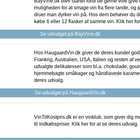
BayVine.dk blev startet fordi de gerne ville give
muligheden for at smage vin fra flere lande, og p
druer man dyrker vin på. Hos dem behøver du der
købe 6 eller 12 flasker af samme vin. Klik her fo
Se udvalget på BayVine.dk
Hos HaugaardVin.dk giver de deres kunder gode
Frankrig, Australien, USA, Italien og resten af v
udvalgte delikatesser som bl.a. chokolade, gourm
hjemmebagte småkager og håndlavede karameller
deres udvalg.
Se udvalget på HaugaardVin.dk
VinTilKostpris.dk er en vinklub, som giver dig m
til indkøbspriser. Klik her for at se deres udvalg.