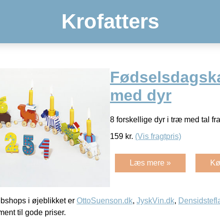
Krofatters
Fødselsdagsk
med dyr
8 forskellige dyr i træ med tal fr
159
kr.
(Vis fragtpris)
Læs mere »
Kø
shops i øjeblikket er
OttoSuenson.dk
,
JyskVin.dk
,
Densidstefl
ment til gode priser.