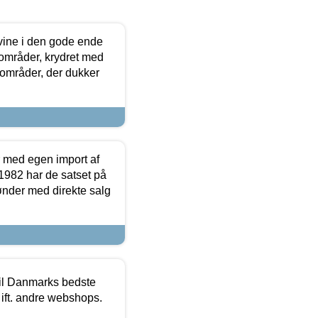
 vine i den gode ende
e områder, krydret med
 områder, der dukker
r med egen import af
i 1982 har de satset på
ønder med direkte salg
 til Danmarks bedste
 ift. andre webshops.