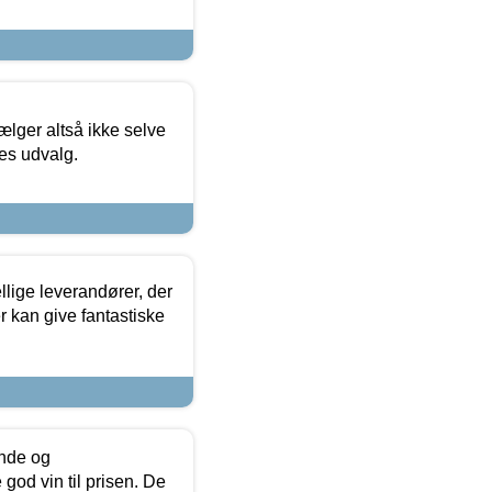
ælger altså ikke selve
res udvalg.
lige leverandører, der
r kan give fantastiske
unde og
od vin til prisen. De