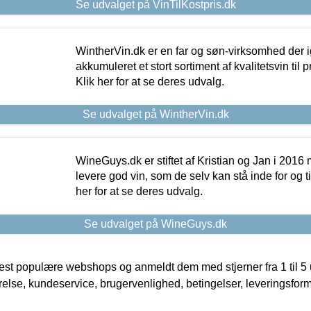
Se udvalget på VinTilKostpris.dk
WintherVin.dk er en far og søn-virksomhed der 
akkumuleret et stort sortiment af kvalitetsvin til pri
Klik her for at se deres udvalg.
Se udvalget på WintherVin.dk
WineGuys.dk er stiftet af Kristian og Jan i 2016
levere god vin, som de selv kan stå inde for og til
her for at se deres udvalg.
Se udvalget på WineGuys.dk
t populære webshops og anmeldt dem med stjerner fra 1 til 5 ud
rrelse, kundeservice, brugervenlighed, betingelser, leveringsfor