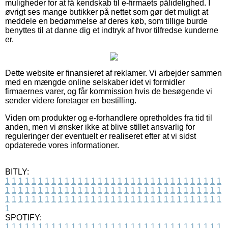
muligheder for at få kendskab til e-firmaets pålidelighed. I
øvrigt ses mange butikker på nettet som gør det muligt at
meddele en bedømmelse af deres køb, som tillige burde
benyttes til at danne dig et indtryk af hvor tilfredse kunderne
er.
Dette website er finansieret af reklamer. Vi arbejder sammen
med en mængde online selskaber idet vi formidler
firmaernes varer, og får kommission hvis de besøgende vi
sender videre foretager en bestilling.
Viden om produkter og e-forhandlere opretholdes fra tid til
anden, men vi ønsker ikke at blive stillet ansvarlig for
reguleringer der eventuelt er realiseret efter at vi sidst
opdaterede vores informationer.
BITLY:
1
1
1
1
1
1
1
1
1
1
1
1
1
1
1
1
1
1
1
1
1
1
1
1
1
1
1
1
1
1
1
1
1
1
1
1
1
1
1
1
1
1
1
1
1
1
1
1
1
1
1
1
1
1
1
1
1
1
1
1
1
1
1
1
1
1
1
1
1
1
1
1
1
1
1
1
1
1
1
1
1
1
1
1
1
1
1
1
1
1
1
1
1
1
1
1
1
1
1
1
SPOTIFY:
1
1
1
1
1
1
1
1
1
1
1
1
1
1
1
1
1
1
1
1
1
1
1
1
1
1
1
1
1
1
1
1
1