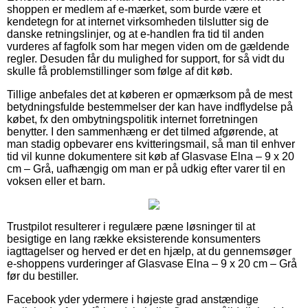
shoppen er medlem af e-mærket, som burde være et
kendetegn for at internet virksomheden tilslutter sig de
danske retningslinjer, og at e-handlen fra tid til anden
vurderes af fagfolk som har megen viden om de gældende
regler. Desuden får du mulighed for support, for så vidt du
skulle få problemstillinger som følge af dit køb.
Tillige anbefales det at køberen er opmærksom på de mest
betydningsfulde bestemmelser der kan have indflydelse på
købet, fx den ombytningspolitik internet forretningen
benytter. I den sammenhæng er det tilmed afgørende, at
man stadig opbevarer ens kvitteringsmail, så man til enhver
tid vil kunne dokumentere sit køb af Glasvase Elna – 9 x 20
cm – Grå, uafhængig om man er på udkig efter varer til en
voksen eller et barn.
Trustpilot resulterer i regulære pæne løsninger til at
besigtige en lang række eksisterende konsumenters
iagttagelser og herved er det en hjælp, at du gennemsøger
e-shoppens vurderinger af Glasvase Elna – 9 x 20 cm – Grå
før du bestiller.
Facebook yder ydermere i højeste grad anstændige