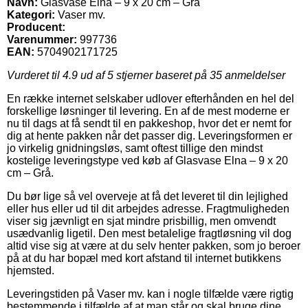
Navn:
Glasvase Elna – 9 x 20 cm – Grå
Kategori:
Vaser mv.
Producent:
Varenummer:
997736
EAN:
5704902171725
Vurderet til
4.9
ud af 5 stjerner baseret på
35
anmeldelser
En række internet selskaber udlover efterhånden en hel del
forskellige løsninger til levering. En af de mest moderne er
nu til dags at få sendt til en pakkeshop, hvor det er nemt for
dig at hente pakken når det passer dig. Leveringsformen er
jo virkelig gnidningsløs, samt oftest tillige den mindst
kostelige leveringstype ved køb af Glasvase Elna – 9 x 20
cm – Grå.
Du bør lige så vel overveje at få det leveret til din lejlighed
eller hus eller ud til dit arbejdes adresse. Fragtmuligheden
viser sig jævnligt en sjat mindre prisbillig, men omvendt
usædvanlig ligetil. Den mest betalelige fragtløsning vil dog
altid vise sig at være at du selv henter pakken, som jo beroer
på at du har bopæl med kort afstand til internet butikkens
hjemsted.
Leveringstiden på Vaser mv. kan i nogle tilfælde være rigtig
bestemmende i tilfælde af at man står og skal bruge dine