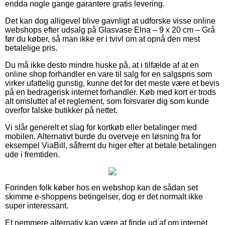
endda nogle gange garantere gratis levering.
Det kan dog alligevel blive gavnligt at udforske visse online
webshops efter udsalg på Glasvase Elna – 9 x 20 cm – Grå
før du køber, så man ikke er i tvivl om at opnå den mest
betalelige pris.
Du må ikke desto mindre huske på, at i tilfælde af at en
online shop forhandler en vare til salg for en salgspris som
virker ufattelig gunstig, kunne det for det meste være et bevis
på en bedragerisk internet forhandler. Køb med kort er trods
alt omsluttet af et reglement, som forsvarer dig som kunde
overfor falske butikker på nettet.
Vi slår generelt et slag for kortkøb eller betalinger med
mobilen. Alternativt burde du overveje en løsning fra for
eksempel ViaBill, såfremt du higer efter at betale betalingen
ude i fremtiden.
Forinden folk køber hos en webshop kan de sådan set
skimme e-shoppens betingelser, dog er det normalt ikke
super interessant.
Et nemmere alternativ kan være at finde ud af om internet