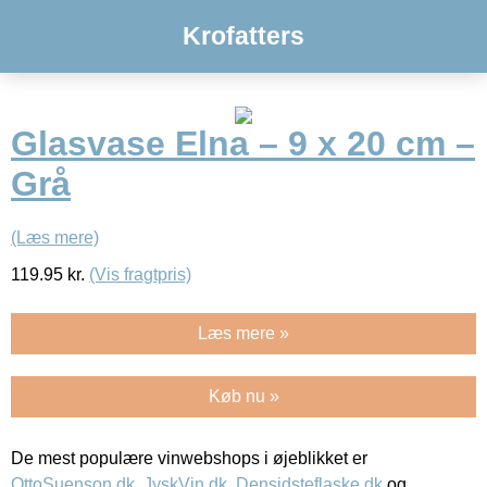
Krofatters
Glasvase Elna – 9 x 20 cm –
Grå
(Læs mere)
119.95
kr.
(Vis fragtpris)
Læs mere »
Køb nu »
De mest populære vinwebshops i øjeblikket er
OttoSuenson.dk
,
JyskVin.dk
,
Densidsteflaske.dk
og