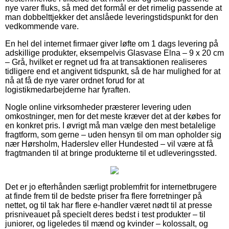
nye varer fluks, så med det formål er det rimelig passende at
man dobbelttjekker det anslåede leveringstidspunkt for den
vedkommende vare.
En hel del internet firmaer giver løfte om 1 dags levering på
adskillige produkter, eksempelvis Glasvase Elna – 9 x 20 cm
– Grå, hvilket er regnet ud fra at transaktionen realiseres
tidligere end et angivent tidspunkt, så de har mulighed for at
nå at få de nye varer ordnet forud for at
logistikmedarbejderne har fyraften.
Nogle online virksomheder præsterer levering uden
omkostninger, men for det meste kræver det at der købes for
en konkret pris. I øvrigt må man vælge den mest betalelige
fragtform, som gerne – uden hensyn til om man opholder sig
nær Hørsholm, Haderslev eller Hundested – vil være at få
fragtmanden til at bringe produkterne til et udleveringssted.
Det er jo efterhånden særligt problemfrit for internetbrugere
at finde frem til de bedste priser fra flere forretninger på
nettet, og til tak har flere e-handler været nødt til at presse
prisniveauet på specielt deres bedst i test produkter – til
juniorer, og ligeledes til mænd og kvinder – kolossalt, og