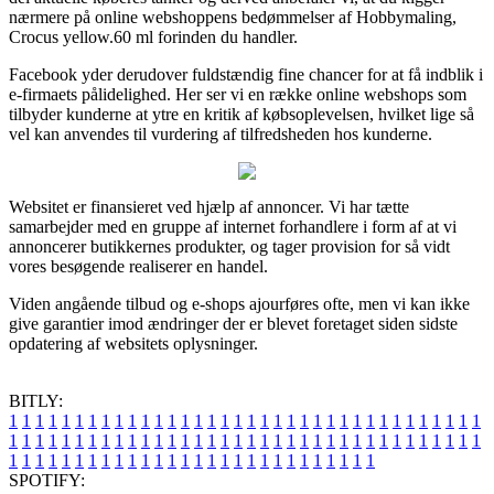
nærmere på online webshoppens bedømmelser af Hobbymaling,
Crocus yellow.60 ml forinden du handler.
Facebook yder derudover fuldstændig fine chancer for at få indblik i
e-firmaets pålidelighed. Her ser vi en række online webshops som
tilbyder kunderne at ytre en kritik af købsoplevelsen, hvilket lige så
vel kan anvendes til vurdering af tilfredsheden hos kunderne.
Websitet er finansieret ved hjælp af annoncer. Vi har tætte
samarbejder med en gruppe af internet forhandlere i form af at vi
annoncerer butikkernes produkter, og tager provision for så vidt
vores besøgende realiserer en handel.
Viden angående tilbud og e-shops ajourføres ofte, men vi kan ikke
give garantier imod ændringer der er blevet foretaget siden sidste
opdatering af websitets oplysninger.
BITLY:
1
1
1
1
1
1
1
1
1
1
1
1
1
1
1
1
1
1
1
1
1
1
1
1
1
1
1
1
1
1
1
1
1
1
1
1
1
1
1
1
1
1
1
1
1
1
1
1
1
1
1
1
1
1
1
1
1
1
1
1
1
1
1
1
1
1
1
1
1
1
1
1
1
1
1
1
1
1
1
1
1
1
1
1
1
1
1
1
1
1
1
1
1
1
1
1
1
1
1
1
SPOTIFY: