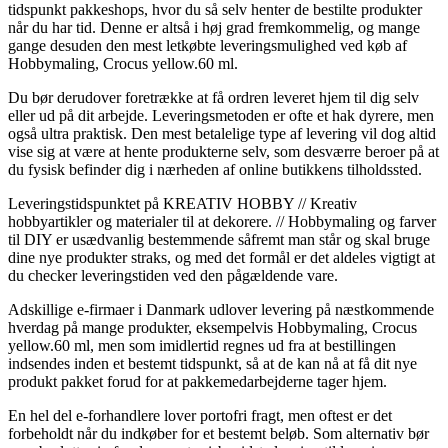
tidspunkt pakkeshops, hvor du så selv henter de bestilte produkter
når du har tid. Denne er altså i høj grad fremkommelig, og mange
gange desuden den mest letkøbte leveringsmulighed ved køb af
Hobbymaling, Crocus yellow.60 ml.
Du bør derudover foretrække at få ordren leveret hjem til dig selv
eller ud på dit arbejde. Leveringsmetoden er ofte et hak dyrere, men
også ultra praktisk. Den mest betalelige type af levering vil dog altid
vise sig at være at hente produkterne selv, som desværre beroer på at
du fysisk befinder dig i nærheden af online butikkens tilholdssted.
Leveringstidspunktet på KREATIV HOBBY // Kreativ
hobbyartikler og materialer til at dekorere. // Hobbymaling og farver
til DIY er usædvanlig bestemmende såfremt man står og skal bruge
dine nye produkter straks, og med det formål er det aldeles vigtigt at
du checker leveringstiden ved den pågældende vare.
Adskillige e-firmaer i Danmark udlover levering på næstkommende
hverdag på mange produkter, eksempelvis Hobbymaling, Crocus
yellow.60 ml, men som imidlertid regnes ud fra at bestillingen
indsendes inden et bestemt tidspunkt, så at de kan nå at få dit nye
produkt pakket forud for at pakkemedarbejderne tager hjem.
En hel del e-forhandlere lover portofri fragt, men oftest er det
forbeholdt når du indkøber for et bestemt beløb. Som alternativ bør