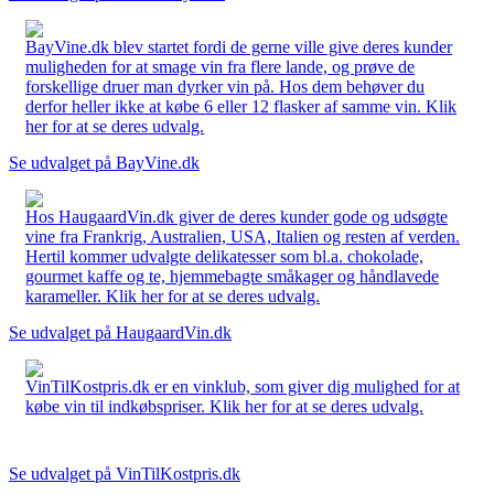
BayVine.dk blev startet fordi de gerne ville give deres kunder
muligheden for at smage vin fra flere lande, og prøve de
forskellige druer man dyrker vin på. Hos dem behøver du
derfor heller ikke at købe 6 eller 12 flasker af samme vin. Klik
her for at se deres udvalg.
Se udvalget på BayVine.dk
Hos HaugaardVin.dk giver de deres kunder gode og udsøgte
vine fra Frankrig, Australien, USA, Italien og resten af verden.
Hertil kommer udvalgte delikatesser som bl.a. chokolade,
gourmet kaffe og te, hjemmebagte småkager og håndlavede
karameller. Klik her for at se deres udvalg.
Se udvalget på HaugaardVin.dk
VinTilKostpris.dk er en vinklub, som giver dig mulighed for at
købe vin til indkøbspriser. Klik her for at se deres udvalg.
Se udvalget på VinTilKostpris.dk