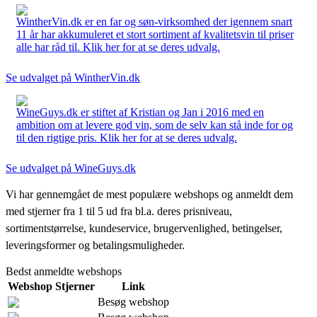
WintherVin.dk er en far og søn-virksomhed der igennem snart
11 år har akkumuleret et stort sortiment af kvalitetsvin til priser
alle har råd til. Klik her for at se deres udvalg.
Se udvalget på WintherVin.dk
WineGuys.dk er stiftet af Kristian og Jan i 2016 med en
ambition om at levere god vin, som de selv kan stå inde for og
til den rigtige pris. Klik her for at se deres udvalg.
Se udvalget på WineGuys.dk
Vi har gennemgået de mest populære webshops og anmeldt dem
med stjerner fra 1 til 5 ud fra bl.a. deres prisniveau,
sortimentstørrelse, kundeservice, brugervenlighed, betingelser,
leveringsformer og betalingsmuligheder.
Bedst anmeldte webshops
Webshop
Stjerner
Link
Besøg webshop