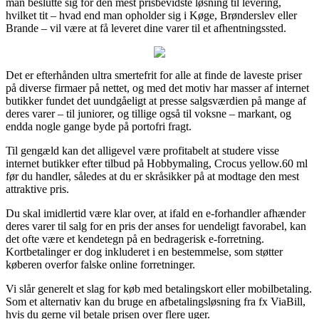
man beslutte sig for den mest prisbevidste løsning til levering,
hvilket tit – hvad end man opholder sig i Køge, Brønderslev eller
Brande – vil være at få leveret dine varer til et afhentningssted.
Det er efterhånden ultra smertefrit for alle at finde de laveste priser
på diverse firmaer på nettet, og med det motiv har masser af internet
butikker fundet det uundgåeligt at presse salgsværdien på mange af
deres varer – til juniorer, og tillige også til voksne – markant, og
endda nogle gange byde på portofri fragt.
Til gengæld kan det alligevel være profitabelt at studere visse
internet butikker efter tilbud på Hobbymaling, Crocus yellow.60 ml
før du handler, således at du er skråsikker på at modtage den mest
attraktive pris.
Du skal imidlertid være klar over, at ifald en e-forhandler afhænder
deres varer til salg for en pris der anses for uendeligt favorabel, kan
det ofte være et kendetegn på en bedragerisk e-forretning.
Kortbetalinger er dog inkluderet i en bestemmelse, som støtter
køberen overfor falske online forretninger.
Vi slår generelt et slag for køb med betalingskort eller mobilbetaling.
Som et alternativ kan du bruge en afbetalingsløsning fra fx ViaBill,
hvis du gerne vil betale prisen over flere uger.