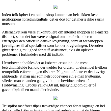
Inden folk køber i en online shop kunne man helt sikkert læse
netshoppens forretningsaftale, det er dog for det meste ikke særlig
morsomt.
Alternativet kan være at kontrollere om internet shoppen er e-mærke
tilsluttet, siden det bør være et signal om at e-forhandleren
efterfølger den officielle danske lovgivning, samt at webshoppen
jævnligt ses til af specialister som kender lovgivningen. Desuden
giver det dig mulighed for at få assistance, hvis du oplever
problemer i forbindelse med dit indkøb.
Herudover anbefales det at køberen er sat ind i de mest
betydningsfulde forhold der gælder for ordren, til eksempel hvilken
returpolitik e-forretningen tilsikrer. På grund af dette er det i øvrigt
afgørende, at man når som helst opbevarer sin e-mail kvittering,
således man en anden gang vil kunne bevidne ordren af
Hobbymaling, Crocus yellow.60 ml, ligegyldigt om du er på
gaveindkøb til en mand eller kvinde.
Trustpilot medfører tilpas troværdige chancer for at iagttage en hel
del aktuelle køberes tanker og derved anbefaler vi, at du kigger