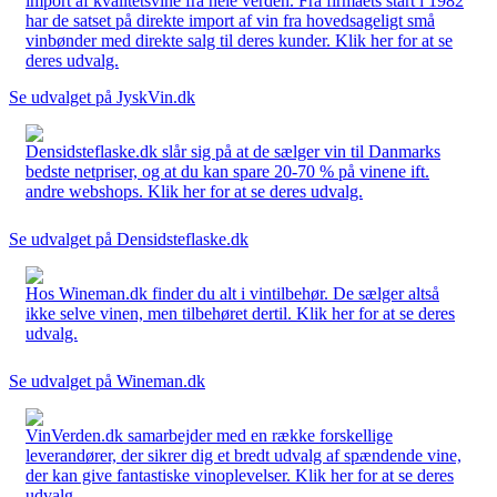
import af kvalitetsvine fra hele verden. Fra firmaets start i 1982
har de satset på direkte import af vin fra hovedsageligt små
vinbønder med direkte salg til deres kunder. Klik her for at se
deres udvalg.
Se udvalget på JyskVin.dk
Densidsteflaske.dk slår sig på at de sælger vin til Danmarks
bedste netpriser, og at du kan spare 20-70 % på vinene ift.
andre webshops. Klik her for at se deres udvalg.
Se udvalget på Densidsteflaske.dk
Hos Wineman.dk finder du alt i vintilbehør. De sælger altså
ikke selve vinen, men tilbehøret dertil. Klik her for at se deres
udvalg.
Se udvalget på Wineman.dk
VinVerden.dk samarbejder med en række forskellige
leverandører, der sikrer dig et bredt udvalg af spændende vine,
der kan give fantastiske vinoplevelser. Klik her for at se deres
udvalg.