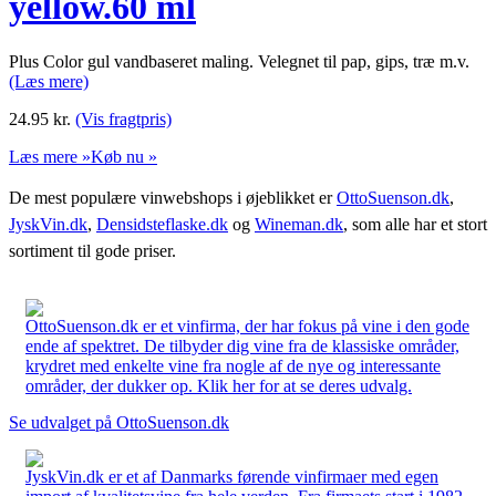
yellow.60 ml
Plus Color gul vandbaseret maling. Velegnet til pap, gips, træ m.v.
(Læs mere)
24.95
kr.
(Vis fragtpris)
Læs mere »
Køb nu »
De mest populære vinwebshops i øjeblikket er
OttoSuenson.dk
,
JyskVin.dk
,
Densidsteflaske.dk
og
Wineman.dk
, som alle har et stort
sortiment til gode priser.
OttoSuenson.dk er et vinfirma, der har fokus på vine i den gode
ende af spektret. De tilbyder dig vine fra de klassiske områder,
krydret med enkelte vine fra nogle af de nye og interessante
områder, der dukker op. Klik her for at se deres udvalg.
Se udvalget på OttoSuenson.dk
JyskVin.dk er et af Danmarks førende vinfirmaer med egen