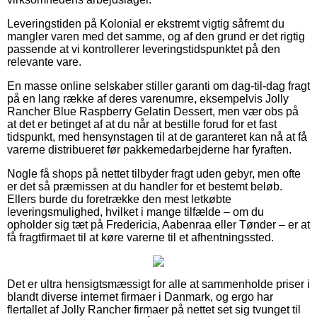
Leveringstiden på Kolonial er ekstremt vigtig såfremt du
mangler varen med det samme, og af den grund er det rigtig
passende at vi kontrollerer leveringstidspunktet på den
relevante vare.
En masse online selskaber stiller garanti om dag-til-dag fragt
på en lang række af deres varenumre, eksempelvis Jolly
Rancher Blue Raspberry Gelatin Dessert, men vær obs på
at det er betinget af at du når at bestille forud for et fast
tidspunkt, med hensynstagen til at de garanteret kan nå at få
varerne distribueret før pakkemedarbejderne har fyraften.
Nogle få shops på nettet tilbyder fragt uden gebyr, men ofte
er det så præmissen at du handler for et bestemt beløb.
Ellers burde du foretrække den mest letkøbte
leveringsmulighed, hvilket i mange tilfælde – om du
opholder sig tæt på Fredericia, Aabenraa eller Tønder – er at
få fragtfirmaet til at køre varerne til et afhentningssted.
Det er ultra hensigtsmæssigt for alle at sammenholde priser i
blandt diverse internet firmaer i Danmark, og ergo har
flertallet af Jolly Rancher firmaer på nettet set sig tvunget til