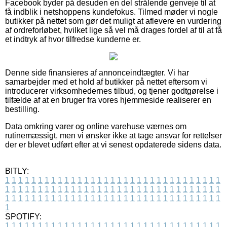
Facebook byder på desuden en del strålende genveje til at
få indblik i netshoppens kundefokus. Tilmed møder vi nogle
butikker på nettet som gør det muligt at aflevere en vurdering
af ordreforløbet, hvilket lige så vel må drages fordel af til at få
et indtryk af hvor tilfredse kunderne er.
Denne side finansieres af annonceindtægter. Vi har
samarbejder med et hold af butikker på nettet eftersom vi
introducerer virksomhedernes tilbud, og tjener godtgørelse i
tilfælde af at en bruger fra vores hjemmeside realiserer en
bestilling.
Data omkring varer og online varehuse værnes om
rutinemæssigt, men vi ønsker ikke at tage ansvar for rettelser
der er blevet udført efter at vi senest opdaterede sidens data.
BITLY:
1
1
1
1
1
1
1
1
1
1
1
1
1
1
1
1
1
1
1
1
1
1
1
1
1
1
1
1
1
1
1
1
1
1
1
1
1
1
1
1
1
1
1
1
1
1
1
1
1
1
1
1
1
1
1
1
1
1
1
1
1
1
1
1
1
1
1
1
1
1
1
1
1
1
1
1
1
1
1
1
1
1
1
1
1
1
1
1
1
1
1
1
1
1
1
1
1
1
1
1
SPOTIFY:
1
1
1
1
1
1
1
1
1
1
1
1
1
1
1
1
1
1
1
1
1
1
1
1
1
1
1
1
1
1
1
1
1