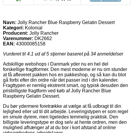
Navn:
Jolly Rancher Blue Raspberry Gelatin Dessert
Kategori:
Kolonial
Producent:
Jolly Rancher
Varenummer:
DK2662
EAN:
43000085158
Vurderet til
4.1
ud af 5 stjerner baseret på
34
anmeldelser
Adskillige webshops i Danmark yder nu en hel del
forskellige fragtformer. Den mest moderne er nu om stunder
at få afleveret pakken hos en pakkeshop, og så kan du blot
gå forbi efter din ordre når det passer ind i din kalender.
Fragttypen er nemlig ekstremt smart, og typisk desuden den
prisbilligste fragtform ved køb af Jolly Rancher Blue
Raspberry Gelatin Dessert.
Du bør ydermere foretrække at vælge at få udbragt til din
lejlighed eller ud til dit arbejde. Leveringstypen er som regel
en smule dyrere, men ligeledes temmelig praktisk. Den
billigste leveringstype er dog selv at hente ordren, men den
mulighed afhænger af at du bor i kort afstand af online
virksomhedens arbejdslager.