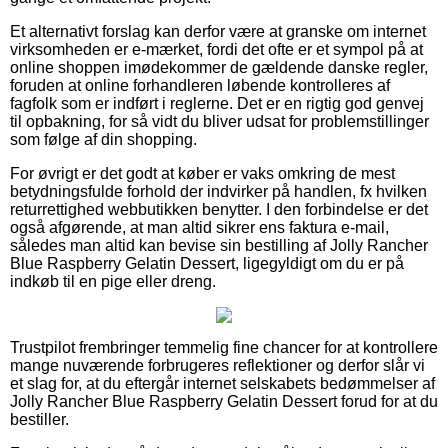
Et alternativt forslag kan derfor være at granske om internet
virksomheden er e-mærket, fordi det ofte er et sympol på at
online shoppen imødekommer de gældende danske regler,
foruden at online forhandleren løbende kontrolleres af
fagfolk som er indført i reglerne. Det er en rigtig god genvej
til opbakning, for så vidt du bliver udsat for problemstillinger
som følge af din shopping.
For øvrigt er det godt at køber er vaks omkring de mest
betydningsfulde forhold der indvirker på handlen, fx hvilken
returrettighed webbutikken benytter. I den forbindelse er det
også afgørende, at man altid sikrer ens faktura e-mail,
således man altid kan bevise sin bestilling af Jolly Rancher
Blue Raspberry Gelatin Dessert, ligegyldigt om du er på
indkøb til en pige eller dreng.
Trustpilot frembringer temmelig fine chancer for at kontrollere
mange nuværende forbrugeres reflektioner og derfor slår vi
et slag for, at du eftergår internet selskabets bedømmelser af
Jolly Rancher Blue Raspberry Gelatin Dessert forud for at du
bestiller.