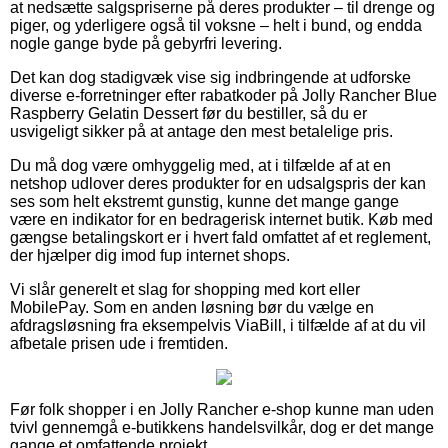
at nedsætte salgspriserne på deres produkter – til drenge og
piger, og yderligere også til voksne – helt i bund, og endda
nogle gange byde på gebyrfri levering.
Det kan dog stadigvæk vise sig indbringende at udforske
diverse e-forretninger efter rabatkoder på Jolly Rancher Blue
Raspberry Gelatin Dessert før du bestiller, så du er
usvigeligt sikker på at antage den mest betalelige pris.
Du må dog være omhyggelig med, at i tilfælde af at en
netshop udlover deres produkter for en udsalgspris der kan
ses som helt ekstremt gunstig, kunne det mange gange
være en indikator for en bedragerisk internet butik. Køb med
gængse betalingskort er i hvert fald omfattet af et reglement,
der hjælper dig imod fup internet shops.
Vi slår generelt et slag for shopping med kort eller
MobilePay. Som en anden løsning bør du vælge en
afdragsløsning fra eksempelvis ViaBill, i tilfælde af at du vil
afbetale prisen ude i fremtiden.
Før folk shopper i en Jolly Rancher e-shop kunne man uden
tvivl gennemgå e-butikkens handelsvilkår, dog er det mange
gange et omfattende projekt.