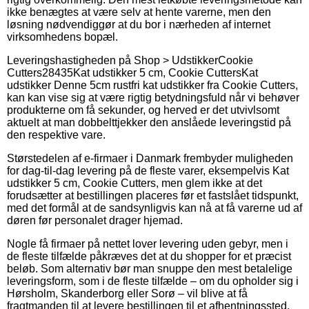
ikke benægtes at være selv at hente varerne, men den
løsning nødvendiggør at du bor i nærheden af internet
virksomhedens bopæl.
Leveringshastigheden på
Shop > Udstikker
Cookie
Cutters
28435
Kat udstikker 5 cm, Cookie Cutters
Kat
udstikker Denne 5cm rustfri kat udstikker fra Cookie Cutters,
kan kan vise sig at være rigtig betydningsfuld når vi behøver
produkterne om få sekunder, og herved er det utvivlsomt
aktuelt at man dobbelttjekker den anslåede leveringstid på
den respektive vare.
Størstedelen af e-firmaer i Danmark frembyder muligheden
for dag-til-dag levering på de fleste varer, eksempelvis Kat
udstikker 5 cm, Cookie Cutters, men glem ikke at det
forudsætter at bestillingen placeres før et fastslået tidspunkt,
med det formål at de sandsynligvis kan nå at få varerne ud af
døren før personalet drager hjemad.
Nogle få firmaer på nettet lover levering uden gebyr, men i
de fleste tilfælde påkræves det at du shopper for et præcist
beløb. Som alternativ bør man snuppe den mest betalelige
leveringsform, som i de fleste tilfælde – om du opholder sig i
Hørsholm, Skanderborg eller Sorø – vil blive at få
fragtmanden til at levere bestillingen til et afhentningssted.