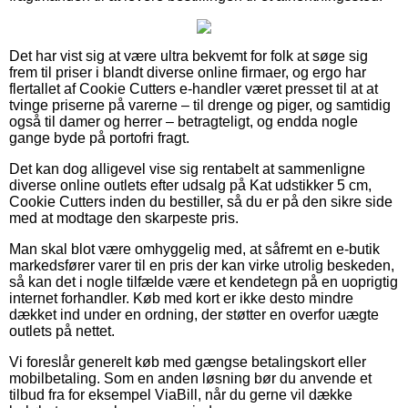
Det har vist sig at være ultra bekvemt for folk at søge sig
frem til priser i blandt diverse online firmaer, og ergo har
flertallet af Cookie Cutters e-handler været presset til at at
tvinge priserne på varerne – til drenge og piger, og samtidig
også til damer og herrer – betragteligt, og endda nogle
gange byde på portofri fragt.
Det kan dog alligevel vise sig rentabelt at sammenligne
diverse online outlets efter udsalg på Kat udstikker 5 cm,
Cookie Cutters inden du bestiller, så du er på den sikre side
med at modtage den skarpeste pris.
Man skal blot være omhyggelig med, at såfremt en e-butik
markedsfører varer til en pris der kan virke utrolig beskeden,
så kan det i nogle tilfælde være et kendetegn på en uoprigtig
internet forhandler. Køb med kort er ikke desto mindre
dækket ind under en ordning, der støtter en overfor uægte
outlets på nettet.
Vi foreslår generelt køb med gængse betalingskort eller
mobilbetaling. Som en anden løsning bør du anvende et
tilbud fra for eksempel ViaBill, når du gerne vil dække