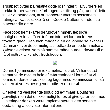
Trustpilot byder på relativt gode løsninger til at vurdere en
række forhenværende forbrugeres kritik og på grund af dette
stiller vi forslag om, at du sonderer internet selskabets
ratings af Kat udstikker 5 cm, Cookie Cutters forinden du
placerer din ordre.
Facebook fremskaffer derudover immervæk sikre
muligheder for at få en idé om internet forhandlerens
troværdighed. Desuden møder vi en del online selskaber i
Danmark hvor det er muligt at nedfælde en bedømmelse af
købsoplevelsen, som på samme måde burde udnyttes til at
få et indtryk af kundetilfredsheden.
Denne hjemmeside er reklamefinansieret. Vi har et tæt
samarbejde med et hold af e-forretninger i form af at vi
formidler deres produkter, og tager imod kommission for så
vidt en af vores besøgende udfører et indkøb.
Orientering vedrørende tilbud og e-firmaer ajourføres
jævnligt, men det er ikke muligt for os at give garantier imod
justeringer der kan være implementeret siden seneste
opdatering af de viste informationer.