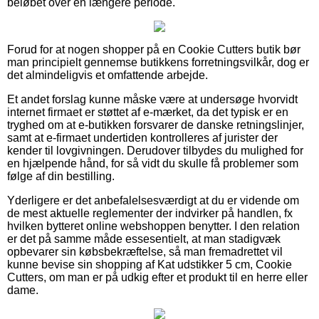
beløbet over en længere periode.
Forud for at nogen shopper på en Cookie Cutters butik bør
man principielt gennemse butikkens forretningsvilkår, dog er
det almindeligvis et omfattende arbejde.
Et andet forslag kunne måske være at undersøge hvorvidt
internet firmaet er støttet af e-mærket, da det typisk er en
tryghed om at e-butikken forsvarer de danske retningslinjer,
samt at e-firmaet undertiden kontrolleres af jurister der
kender til lovgivningen. Derudover tilbydes du mulighed for
en hjælpende hånd, for så vidt du skulle få problemer som
følge af din bestilling.
Yderligere er det anbefalelsesværdigt at du er vidende om
de mest aktuelle reglementer der indvirker på handlen, fx
hvilken bytteret online webshoppen benytter. I den relation
er det på samme måde essesentielt, at man stadigvæk
opbevarer sin købsbekræftelse, så man fremadrettet vil
kunne bevise sin shopping af Kat udstikker 5 cm, Cookie
Cutters, om man er på udkig efter et produkt til en herre eller
dame.