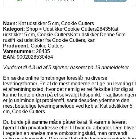
Navn:
Kat udstikker 5 cm, Cookie Cutters
Kategori:
Shop > Udstikker
Cookie Cutters
28435
Kat
udstikker 5 cm, Cookie Cutters
Kat udstikker Denne 5cm
rustfri kat udstikker fra Cookie Cutters, kan
Producent:
Cookie Cutters
Varenummer:
28435
EAN:
9002028530454
Vurderet til
4.3
ud af 5 stjerner baseret på
19
anmeldelser
En række online forretninger foreslår nu diverse
leveringsformer. En af de mest moderne er lige nu levering til
et afhentningssted, hvor det nemlig er ret fleksibelt for dig at
kunne hente ordren på et selvvalgt tidspunkt. Fragtløsningen
er jo ualmindeligt problemfri, samt desuden ydermere den
mest betalelige leveringsmetode ved køb af Kat udstikker 5
cm, Cookie Cutters.
Du burde på samme måde påtænke at få varerne leveret
hjem til din privatadresse eller til hvor du arbejder. Den bliver
i regelen en anelse mere omkostningsfuld, men omvendt
rigtig overkommelig. Den mest letkøbte leveringsmetode kan