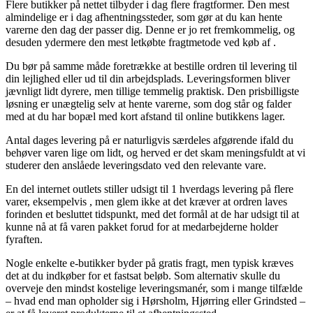
Flere butikker på nettet tilbyder i dag flere fragtformer. Den mest
almindelige er i dag afhentningssteder, som gør at du kan hente
varerne den dag der passer dig. Denne er jo ret fremkommelig, og
desuden ydermere den mest letkøbte fragtmetode ved køb af .
Du bør på samme måde foretrække at bestille ordren til levering til
din lejlighed eller ud til din arbejdsplads. Leveringsformen bliver
jævnligt lidt dyrere, men tillige temmelig praktisk. Den prisbilligste
løsning er unægtelig selv at hente varerne, som dog står og falder
med at du har bopæl med kort afstand til online butikkens lager.
Antal dages levering på er naturligvis særdeles afgørende ifald du
behøver varen lige om lidt, og herved er det skam meningsfuldt at vi
studerer den anslåede leveringsdato ved den relevante vare.
En del internet outlets stiller udsigt til 1 hverdags levering på flere
varer, eksempelvis , men glem ikke at det kræver at ordren laves
forinden et besluttet tidspunkt, med det formål at de har udsigt til at
kunne nå at få varen pakket forud for at medarbejderne holder
fyraften.
Nogle enkelte e-butikker byder på gratis fragt, men typisk kræves
det at du indkøber for et fastsat beløb. Som alternativ skulle du
overveje den mindst kostelige leveringsmanér, som i mange tilfælde
– hvad end man opholder sig i Hørsholm, Hjørring eller Grindsted –