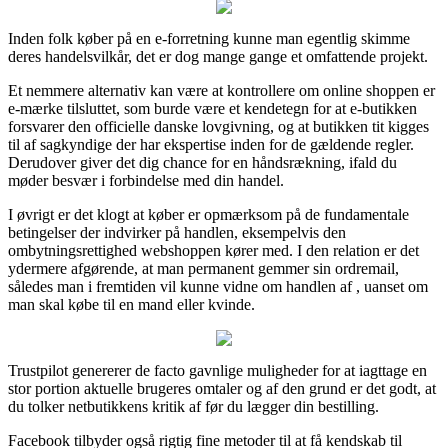
Inden folk køber på en e-forretning kunne man egentlig skimme
deres handelsvilkår, det er dog mange gange et omfattende projekt.
Et nemmere alternativ kan være at kontrollere om online shoppen er
e-mærke tilsluttet, som burde være et kendetegn for at e-butikken
forsvarer den officielle danske lovgivning, og at butikken tit kigges
til af sagkyndige der har ekspertise inden for de gældende regler.
Derudover giver det dig chance for en håndsrækning, ifald du
møder besvær i forbindelse med din handel.
I øvrigt er det klogt at køber er opmærksom på de fundamentale
betingelser der indvirker på handlen, eksempelvis den
ombytningsrettighed webshoppen kører med. I den relation er det
ydermere afgørende, at man permanent gemmer sin ordremail,
således man i fremtiden vil kunne vidne om handlen af , uanset om
man skal købe til en mand eller kvinde.
Trustpilot genererer de facto gavnlige muligheder for at iagttage en
stor portion aktuelle brugeres omtaler og af den grund er det godt, at
du tolker netbutikkens kritik af før du lægger din bestilling.
Facebook tilbyder også rigtig fine metoder til at få kendskab til