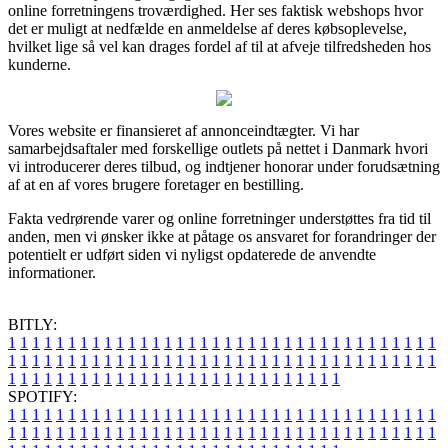
online forretningens troværdighed. Her ses faktisk webshops hvor
det er muligt at nedfælde en anmeldelse af deres købsoplevelse,
hvilket lige så vel kan drages fordel af til at afveje tilfredsheden hos
kunderne.
Vores website er finansieret af annonceindtægter. Vi har
samarbejdsaftaler med forskellige outlets på nettet i Danmark hvori
vi introducerer deres tilbud, og indtjener honorar under forudsætning
af at en af vores brugere foretager en bestilling.
Fakta vedrørende varer og online forretninger understøttes fra tid til
anden, men vi ønsker ikke at påtage os ansvaret for forandringer der
potentielt er udført siden vi nyligst opdaterede de anvendte
informationer.
BITLY:
1
1
1
1
1
1
1
1
1
1
1
1
1
1
1
1
1
1
1
1
1
1
1
1
1
1
1
1
1
1
1
1
1
1
1
1
1
1
1
1
1
1
1
1
1
1
1
1
1
1
1
1
1
1
1
1
1
1
1
1
1
1
1
1
1
1
1
1
1
1
1
1
1
1
1
1
1
1
1
1
1
1
1
1
1
1
1
1
1
1
1
1
1
1
1
1
1
1
1
1
SPOTIFY:
1
1
1
1
1
1
1
1
1
1
1
1
1
1
1
1
1
1
1
1
1
1
1
1
1
1
1
1
1
1
1
1
1
1
1
1
1
1
1
1
1
1
1
1
1
1
1
1
1
1
1
1
1
1
1
1
1
1
1
1
1
1
1
1
1
1
1
1
1
1
1
1