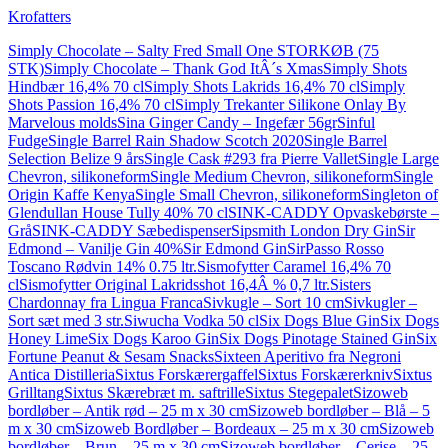
Krofatters
Simply Chocolate – Salty Fred Small One STORKØB (75
STK)
Simply Chocolate – Thank God ItÂ´s Xmas
Simply Shots
Hindbær 16,4% 70 cl
Simply Shots Lakrids 16,4% 70 cl
Simply
Shots Passion 16,4% 70 cl
Simply Trekanter Silikone Onlay By
Marvelous molds
Sina Ginger Candy – Ingefær 56gr
Sinful
Fudge
Single Barrel Rain Shadow Scotch 2020
Single Barrel
Selection Belize 9 års
Single Cask #293 fra Pierre Vallet
Single Large
Chevron, silikoneform
Single Medium Chevron, silikoneform
Single
Origin Kaffe Kenya
Single Small Chevron, silikoneform
Singleton of
Glendullan House Tully 40% 70 cl
SINK-CADDY Opvaskebørste –
Grå
SINK-CADDY Sæbedispenser
Sipsmith London Dry Gin
Sir
Edmond – Vanilje Gin 40%
Sir Edmond Gin
SirPasso Rosso
Toscano Rødvin 14% 0.75 ltr.
Sismofytter Caramel 16,4% 70
cl
Sismofytter Original Lakridsshot 16,4Â % 0,7 ltr.
Sisters
Chardonnay fra Lingua Franca
Sivkugle – Sort 10 cm
Sivkugler –
Sort sæt med 3 str.
Siwucha Vodka 50 cl
Six Dogs Blue Gin
Six Dogs
Honey Lime
Six Dogs Karoo Gin
Six Dogs Pinotage Stained Gin
Six
Fortune Peanut & Sesam Snacks
Sixteen Aperitivo fra Negroni
Antica Distilleria
Sixtus Forskærergaffel
Sixtus Forskærerkniv
Sixtus
Grilltang
Sixtus Skærebræt m. saftrille
Sixtus Stegepalet
Sizoweb
bordløber – Antik rød – 25 m x 30 cm
Sizoweb bordløber – Blå – 5
m x 30 cm
Sizoweb Bordløber – Bordeaux – 25 m x 30 cm
Sizoweb
bordløber – Brun – 25 m x 30 cm
Sizoweb bordløber – Cerise – 25