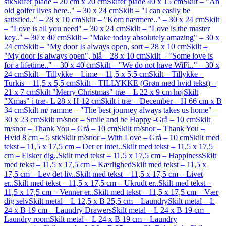
stk
Skifer plade – 20 cm x 20 cm
Skifer plade 40 x 15 cm
Skilt – "An
old golfer lives here.." – 30 x 24 cm
Skilt – "I can easily be
satisfied.." – 28 x 10 cm
Skilt – "Kom nærmere.." – 30 x 24 cm
Skilt
– "Love is all you need" – 30 x 24 cm
Skilt – "Love is the master
key.." – 30 x 40 cm
Skilt – "Make today absolutely amazing" – 30 x
24 cm
Skilt – "My door Is always open, sort – 28 x 10 cm
Skilt –
"My door Is always open", blå – 28 x 10 cm
Skilt – "Some love is
for a lifetime.." – 30 x 40 cm
Skilt – "We do not have WiFi.." – 30 x
24 cm
Skilt – Tillykke – Lime – 11,5 x 5,5 cm
Skilt – Tillykke –
Turkis – 11,5 x 5,5 cm
Skilt – TILLYKKE (Grøn med hvid tekst) –
21 x 7 cm
Skilt "Merry Christmas" træ – L 22 x 9 cm høj
Skilt
"Xmas" i træ- L 28 x H 12 cm
Skilt i træ – December – H 66 cm x B
34 cm
Skilt m/ ramme – "The best journey always takes us home" –
30 x 23 cm
Skilt m/snor – Smile and be Happy -Grå – 10 cm
Skilt
m/snor – Thank You – Grå – 10 cm
Skilt m/snor – Thank You –
Hvid 8 cm – 5 stk
Skilt m/snor – With Love – Grå – 10 cm
Skilt med
tekst – 11,5 x 17,5 cm – Der er intet..
Skilt med tekst – 11,5 x 17,5
cm – Elsker dig..
Skilt med tekst – 11,5 x 17,5 cm – Happiness
Skilt
med tekst – 11,5 x 17,5 cm – Kærlighed
Skilt med tekst – 11,5 x
17,5 cm – Lev det liv..
Skilt med tekst – 11,5 x 17,5 cm – Livet
er..
Skilt med tekst – 11,5 x 17,5 cm – Ukrudt er..
Skilt med tekst –
11,5 x 17,5 cm – Venner er..
Skilt med tekst – 11,5 x 17,5 cm – Vær
dig selv
Skilt metal – L 12,5 x B 25,5 cm – Laundry
Skilt metal – L
24 x B 19 cm – Laundry Drawers
Skilt metal – L 24 x B 19 cm –
Laundry room
Skilt metal – L 24 x B 19 cm – Laundry