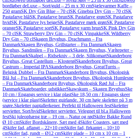
cm
Sizoweb bordløber deLuxe – Hvid/Sølv – 25 m x 30 cm
Sizoweb
bordløber deLuxe – Sort/guld – 25 m x 30 cm
Sjælevarmer Kaffe –
250 gram
SK Dry Gin Blue – 70 cl
SK Ginebra Dry Gin – 70 cl
SK
Pastafarve blå
SK Pastafarve brun
SK Pastafarve grøn
SK Pastafarve
hvid
SK Pastafarve lys beige
SK Pastafarve mørk grøn
SK Pastafarve
orange
SK Pastafarve sort
SK Pastafarve varm brun
SK Pink Dry Gin
– 70 cl
SK Strawberry Dry Gin – 70 cl
SK Vinpakke
SK Wildberry
Dry Gin – 70 cl
Skagen Bryghus, Drachmann – Fra
Danmark
Skagen Bryghus, Grillstarter – Fra Danmark
Skagen
Bryghus, Sandmilen – Fra Danmark
Skagen Bryghus, Væltepeter –
Fra Danmark
Skalpel – Ridsekniv – 3 dele, Silikomart
Skanderborg
Bryghus, Great Castellum – Klosterøl
Skanderborg Bryghus, Great
Castrum – Imperial IPA
Skanderborg Bryghus, GreatTurris –
Belgisk Dubbel – Fra Danmark
Skanderborg Bryghus, Økologisk
Blå Jul – Fra Danmark
Skanderborg Bryghus, Økologisk Humlesne
– Fra Danmark
Skanderborg Bryghus, Økologisk Rød Jul – Fra
Danmark
Skateboarder, udstikker
Skawskum – Skagen Bryghus
Ske
10 cm / Engangs service i klar plast
Ske 18,50 cm / Engangs skeer
(service i klar plast)
Skeletter guirlande. 30 cm høje skeletter på 3 m
snøre.
Skeletter paptallerkener. Perfekt til Halloween fest
Skeletter
servietter. Sort/hvid
Skeletter servietter. Velegnet til bl.a Halloween
fest
Ski juleophæng træ – 19 cm – Natur og rød
Skifer Bakke Rund
Ø 10 cm
Skifer Bordskånere, Sæt med 4
Skifer Coasters, sæt med
4
Skifer fad, aflangt – 22×10 cm
Skifer fad, firkantet – 10×10
cm
Skifer fad, rundt – Ø12 cm
Skifer plade – 10 cm x 10 cm – 1