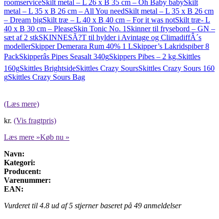
roomservice
Skilt metal – L 26 x B 35 cm – Oh Baby baby
Skilt
metal – L 35 x B 26 cm – All You need
Skilt metal – L 35 x B 26 cm
– Dream big
Skilt træ – L 40 x B 40 cm – For it was not
Skilt træ- L
40 x B 30 cm – Please
Skin Tonic No. 1
Skinner til frysebord – GN –
sæt af 2 stk
SKINNESÃ?T til hylder i Avintage og ClimadiffÂ´s
modeller
Skipper Demerara Rum 40% 1 L
Skipper’s Lakridspiber 8
Pack
Skipperâs Pipes Seasalt 340g
Skippers Pibes – 2 kg.
Skittles
160g
Skittles Brightside
Skittles Crazy Sours
Skittles Crazy Sours 160
g
Skittles Crazy Sours Bag
(Læs mere)
kr.
(Vis fragtpris)
Læs mere »
Køb nu »
Navn:
Kategori:
Producent:
Varenummer:
EAN:
Vurderet til
4.8
ud af 5 stjerner baseret på
49
anmeldelser