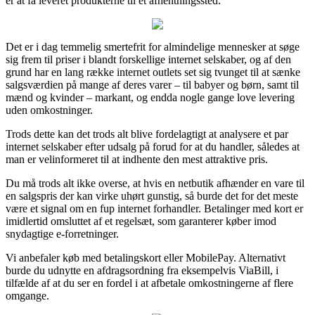
er at få leveret produkterne til et afhentningssted.
Det er i dag temmelig smertefrit for almindelige mennesker at søge
sig frem til priser i blandt forskellige internet selskaber, og af den
grund har en lang række internet outlets set sig tvunget til at sænke
salgsværdien på mange af deres varer – til babyer og børn, samt til
mænd og kvinder – markant, og endda nogle gange love levering
uden omkostninger.
Trods dette kan det trods alt blive fordelagtigt at analysere et par
internet selskaber efter udsalg på forud for at du handler, således at
man er velinformeret til at indhente den mest attraktive pris.
Du må trods alt ikke overse, at hvis en netbutik afhænder en vare til
en salgspris der kan virke uhørt gunstig, så burde det for det meste
være et signal om en fup internet forhandler. Betalinger med kort er
imidlertid omsluttet af et regelsæt, som garanterer køber imod
snydagtige e-forretninger.
Vi anbefaler køb med betalingskort eller MobilePay. Alternativt
burde du udnytte en afdragsordning fra eksempelvis ViaBill, i
tilfælde af at du ser en fordel i at afbetale omkostningerne af flere
omgange.