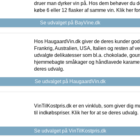
druer man dyrker vin på. Hos dem behøver du der
købe 6 eller 12 flasker af samme vin. Klik her fo
Se udvalget på BayVine.dk
Hos HaugaardVin.dk giver de deres kunder gode
Frankrig, Australien, USA, Italien og resten af v
udvalgte delikatesser som bl.a. chokolade, gourm
hjemmebagte småkager og håndlavede karameller
deres udvalg.
Se udvalget på HaugaardVin.dk
VinTilKostpris.dk er en vinklub, som giver dig m
til indkøbspriser. Klik her for at se deres udvalg.
Se udvalget på VinTilKostpris.dk