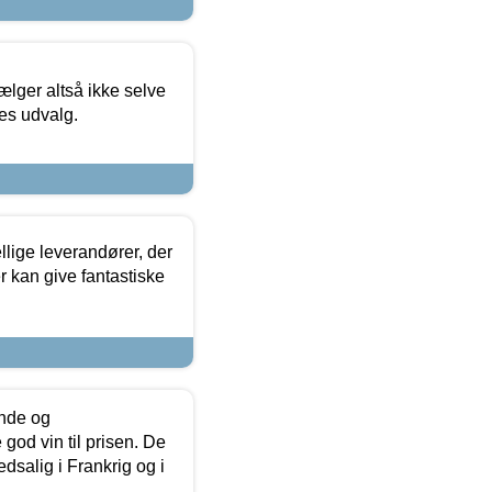
ælger altså ikke selve
res udvalg.
lige leverandører, der
r kan give fantastiske
unde og
od vin til prisen. De
dsalig i Frankrig og i