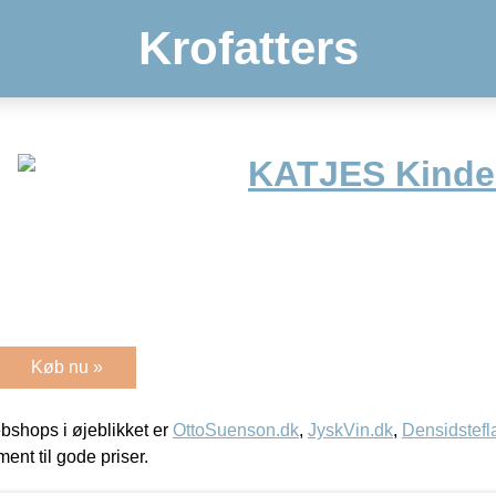
Krofatters
KATJES Kinder
Køb nu »
shops i øjeblikket er
OttoSuenson.dk
,
JyskVin.dk
,
Densidstefl
ment til gode priser.