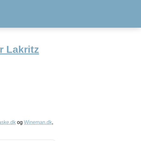
 Lakritz
aske.dk
og
Wineman.dk
,