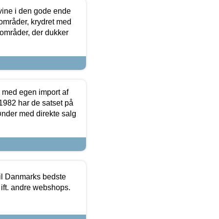
 vine i den gode ende
e områder, krydret med
 områder, der dukker
r med egen import af
i 1982 har de satset på
ønder med direkte salg
 til Danmarks bedste
 ift. andre webshops.