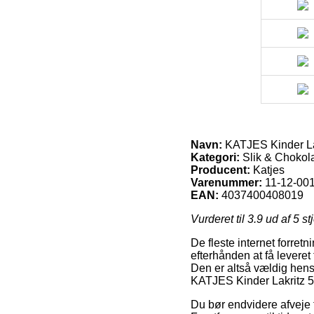
Navn:
KATJES Kinder La
Kategori:
Slik & Chokola
Producent:
Katjes
Varenummer:
11-12-00
EAN:
4037400408019
Vurderet til
3.9
ud af 5 st
De fleste internet forretn
efterhånden at få leveret 
Den er altså vældig hens
KATJES Kinder Lakritz 5
Du bør endvidere afveje for