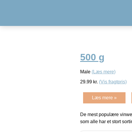
500 g
Male
(Læs mere)
29.99
kr.
(Vis fragtpris)
Læs mere »
De mest populære vinweb
som alle har et stort sorti