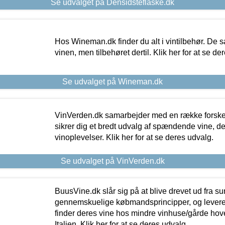
Se udvalget på Densidsteflaske.dk
Hos Wineman.dk finder du alt i vintilbehør. De s
vinen, men tilbehøret dertil. Klik her for at se de
Se udvalget på Wineman.dk
VinVerden.dk samarbejder med en række forskel
sikrer dig et bredt udvalg af spændende vine, de
vinoplevelser. Klik her for at se deres udvalg.
Se udvalget på VinVerden.dk
BuusVine.dk slår sig på at blive drevet ud fra s
gennemskuelige købmandsprincipper, og levere g
finder deres vine hos mindre vinhuse/gårde hove
Italien. Klik her for at se deres udvalg.