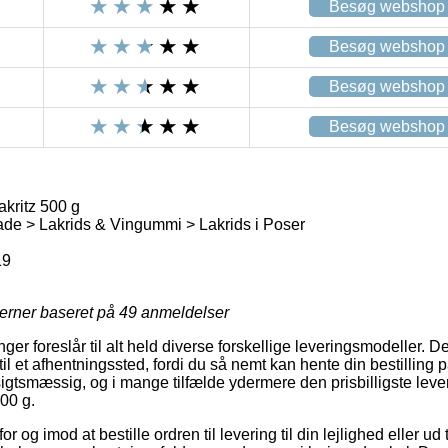
Besøg webshop
Besøg webshop
Besøg webshop
Besøg webshop
kritz 500 g
de > Lakrids & Vingummi > Lakrids i Poser
19
jerner baseret på
49
anmeldelser
inger foreslår til alt held diverse forskellige leveringsmodeller.
til et afhentningssted, fordi du så nemt kan hente din bestilling på
igtsmæssig, og i mange tilfælde ydermere den prisbilligste lev
00 g.
 og imod at bestille ordren til levering til din lejlighed eller ud t