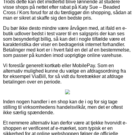
Trods dette kan det imidlertid blive lønnende at studere
visse shops på nettet efter rabat på Katy Sue – Beaded
Cross / Kors forud for at du færdiggør din shopping, sådan at
man er sikret at skaffe sig den bedste pris.
Du bør ikke desto mindre være årvågen med, at ifald en e-
butik udlover bedst i test varer til en salgspris der kan ses
som besynderligt billig, så kan det i nogle tilfælde være et
karakteristika der viser en bedragerisk internet forhandler.
Betalinger med kort er i hvert fald en del af en bestemmelse,
som passer på kunden imod uoprigtige online varehuse.
Vi foreslår generelt kortkøb eller MobilePay. Som en
alternativ mulighed kunne du vælge en afdragsordning fra
for eksempel ViaBill, for så vidt du foretrækker at afdrage
betalingen over en periode.
Inden nogen handler i en shop kan de i og for sig tage
stilling til virksomhedens handelsvilkår, men det er oftest
ikke særlig spændende.
Et nemmere alternativ kan derfor være at tjekke hvorvidt e-
shoppen er verificeret af e-mærket, som typisk er en
sikkerhed for at online webshoppen følger de officielle