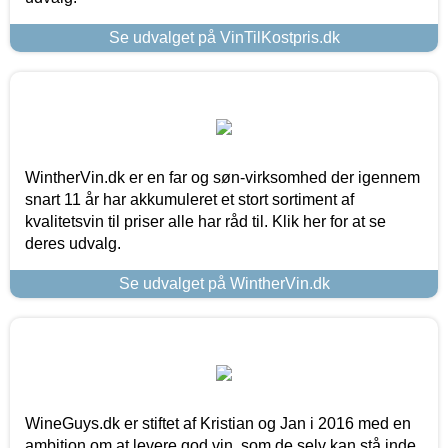
Se udvalget på VinTilKostpris.dk
WintherVin.dk er en far og søn-virksomhed der igennem
snart 11 år har akkumuleret et stort sortiment af
kvalitetsvin til priser alle har råd til. Klik her for at se
deres udvalg.
Se udvalget på WintherVin.dk
WineGuys.dk er stiftet af Kristian og Jan i 2016 med en
ambition om at levere god vin, som de selv kan stå inde