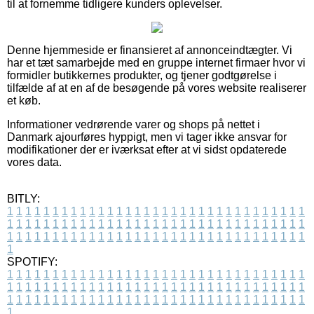
til at fornemme tidligere kunders oplevelser.
Denne hjemmeside er finansieret af annonceindtægter. Vi
har et tæt samarbejde med en gruppe internet firmaer hvor vi
formidler butikkernes produkter, og tjener godtgørelse i
tilfælde af at en af de besøgende på vores website realiserer
et køb.
Informationer vedrørende varer og shops på nettet i
Danmark ajourføres hyppigt, men vi tager ikke ansvar for
modifikationer der er iværksat efter at vi sidst opdaterede
vores data.
BITLY:
1
1
1
1
1
1
1
1
1
1
1
1
1
1
1
1
1
1
1
1
1
1
1
1
1
1
1
1
1
1
1
1
1
1
1
1
1
1
1
1
1
1
1
1
1
1
1
1
1
1
1
1
1
1
1
1
1
1
1
1
1
1
1
1
1
1
1
1
1
1
1
1
1
1
1
1
1
1
1
1
1
1
1
1
1
1
1
1
1
1
1
1
1
1
1
1
1
1
1
1
SPOTIFY:
1
1
1
1
1
1
1
1
1
1
1
1
1
1
1
1
1
1
1
1
1
1
1
1
1
1
1
1
1
1
1
1
1
1
1
1
1
1
1
1
1
1
1
1
1
1
1
1
1
1
1
1
1
1
1
1
1
1
1
1
1
1
1
1
1
1
1
1
1
1
1
1
1
1
1
1
1
1
1
1
1
1
1
1
1
1
1
1
1
1
1
1
1
1
1
1
1
1
1
1