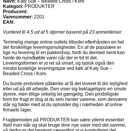
Navn:
Katy Sue – Beaded Cross / Kors
Kategori:
PRODUKTER
Producent:
Varenummer:
2201
EAN:
Vurderet til
4.5
ud af 5 stjerner baseret på
23
anmeldelser
Temmelig mange online outlets tilbyder efterhånden en hel
del forskellige leveringsmuligheder. En af de populære er
lige nu levering til en pakkeshop, fordi du dermed nemt kan
hente de nyindkøbte varer når der er tid til det.
Leveringsformen er jo ret så smart, og typisk også den
mindst kostelige leveringstype ved køb af Katy Sue –
Beaded Cross / Kors.
Du burde endvidere påtænke at få det leveret til din lejlighed
eller ud på dit arbejde. Den viser sig beklageligvis en smule
dyrere, men tillige virkelig let gængelig. Den prisbilligste
form for fragt er dog at du selv henter varerne, som desværre
står og falder med at du opholder dig i nærheden af online
firmaets lager.
Fragtperioden på PRODUKTER kan være yderst essentiel
ifald man står og skal bruge dine nye varer med det samme,
så derfor er det bestemt væsentligt at vi kontrollerer det