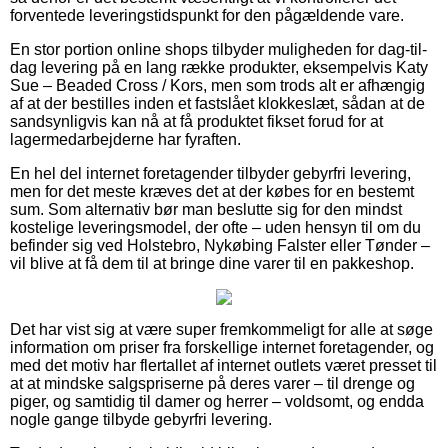
forventede leveringstidspunkt for den pågældende vare.
En stor portion online shops tilbyder muligheden for dag-til-
dag levering på en lang række produkter, eksempelvis Katy
Sue – Beaded Cross / Kors, men som trods alt er afhængig
af at der bestilles inden et fastslået klokkeslæt, sådan at de
sandsynligvis kan nå at få produktet fikset forud for at
lagermedarbejderne har fyraften.
En hel del internet foretagender tilbyder gebyrfri levering,
men for det meste kræves det at der købes for en bestemt
sum. Som alternativ bør man beslutte sig for den mindst
kostelige leveringsmodel, der ofte – uden hensyn til om du
befinder sig ved Holstebro, Nykøbing Falster eller Tønder –
vil blive at få dem til at bringe dine varer til en pakkeshop.
Det har vist sig at være super fremkommeligt for alle at søge
information om priser fra forskellige internet foretagender, og
med det motiv har flertallet af internet outlets været presset til
at at mindske salgspriserne på deres varer – til drenge og
piger, og samtidig til damer og herrer – voldsomt, og endda
nogle gange tilbyde gebyrfri levering.