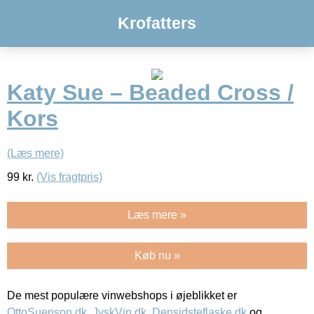
Krofatters
Katy Sue – Beaded Cross /
Kors
(Læs mere)
99
kr.
(Vis fragtpris)
Læs mere »
Køb nu »
De mest populære vinwebshops i øjeblikket er
OttoSuenson.dk
,
JyskVin.dk
,
Densidsteflaske.dk
og