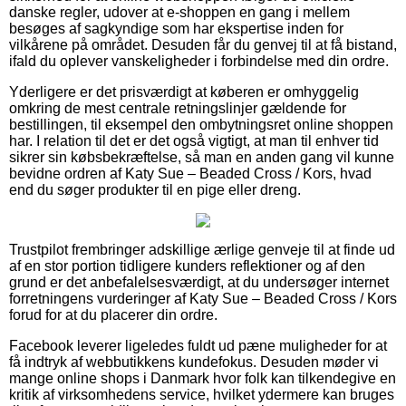
danske regler, udover at e-shoppen en gang i mellem
besøges af sagkyndige som har ekspertise inden for
vilkårene på området. Desuden får du genvej til at få bistand,
ifald du oplever vanskeligheder i forbindelse med din ordre.
Yderligere er det prisværdigt at køberen er omhyggelig
omkring de mest centrale retningslinjer gældende for
bestillingen, til eksempel den ombytningsret online shoppen
har. I relation til det er det også vigtigt, at man til enhver tid
sikrer sin købsbekræftelse, så man en anden gang vil kunne
bevidne ordren af Katy Sue – Beaded Cross / Kors, hvad
end du søger produkter til en pige eller dreng.
Trustpilot frembringer adskillige ærlige genveje til at finde ud
af en stor portion tidligere kunders reflektioner og af den
grund er det anbefalelsesværdigt, at du undersøger internet
forretningens vurderinger af Katy Sue – Beaded Cross / Kors
forud for at du placerer din ordre.
Facebook leverer ligeledes fuldt ud pæne muligheder for at
få indtryk af webbutikkens kundefokus. Desuden møder vi
mange online shops i Danmark hvor folk kan tilkendegive en
kritik af virksomhedens service, hvilket ydermere kan bruges