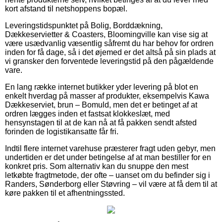
kort afstand til netshoppens bopæl.
Leveringstidspunktet på Bolig, Borddækning,
Dækkeservietter & Coasters, Bloomingville kan vise sig at
være usædvanlig væsentlig såfremt du har behov for ordren
inden for få dage, så i det øjemed er det altså på sin plads at
vi gransker den forventede leveringstid på den pågældende
vare.
En lang række internet butikker yder levering på blot en
enkelt hverdag på masser af produkter, eksempelvis Kawa
Dækkeserviet, brun – Bomuld, men det er betinget af at
ordren lægges inden et fastsat klokkeslæt, med
hensynstagen til at de kan nå at få pakken sendt afsted
forinden de logistikansatte får fri.
Indtil flere internet varehuse præsterer fragt uden gebyr, men
undertiden er det under betingelse af at man bestiller for en
konkret pris. Som alternativ kan du snuppe den mest
letkøbte fragtmetode, der ofte – uanset om du befinder sig i
Randers, Sønderborg eller Støvring – vil være at få dem til at
køre pakken til et afhentningssted.