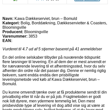
Navn:
Kawa Dækkeserviet, brun – Bomuld
Kategori:
Bolig, Borddækning, Dækkeservietter & Coasters,
Bloomingville
Producent:
Bloomingville
Varenummer:
3853
EAN:
Vurderet til
4.7
ud af 5 stjerner baseret på
41
anmeldelser
En del online selskaber tilbyder på nuværende tidspunkt
flere løsninger til levering. En af dem der er mest anvendt er
for nærværende levering til et afhentningssted, hvor du selv
afhenter din ordre når det passer dig. Denne er nemlig rigtig
bekvem, samt endda endda den prisbilligste
leveringsmetode ved køb af Kawa Dækkeserviet, brun –
Bomuld.
Du kunne omvendt tænke over at få produkterne sendt til din
privatbolig eller til når du er på job. Fragtmetoden er godt
nok lidt dyrere, men ydermere temmelig let. Den mest
prisbevidste type af levering vil dog altid vise sig at være at
hente produkterne selv, hvilket betinges af at du lever med