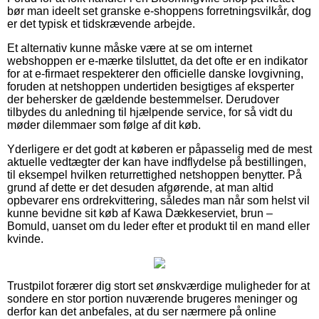
bør man ideelt set granske e-shoppens forretningsvilkår, dog
er det typisk et tidskrævende arbejde.
Et alternativ kunne måske være at se om internet
webshoppen er e-mærke tilsluttet, da det ofte er en indikator
for at e-firmaet respekterer den officielle danske lovgivning,
foruden at netshoppen undertiden besigtiges af eksperter
der behersker de gældende bestemmelser. Derudover
tilbydes du anledning til hjælpende service, for så vidt du
møder dilemmaer som følge af dit køb.
Yderligere er det godt at køberen er påpasselig med de mest
aktuelle vedtægter der kan have indflydelse på bestillingen,
til eksempel hvilken returrettighed netshoppen benytter. På
grund af dette er det desuden afgørende, at man altid
opbevarer ens ordrekvittering, således man når som helst vil
kunne bevidne sit køb af Kawa Dækkeserviet, brun –
Bomuld, uanset om du leder efter et produkt til en mand eller
kvinde.
Trustpilot forærer dig stort set ønskværdige muligheder for at
sondere en stor portion nuværende brugeres meninger og
derfor kan det anbefales, at du ser nærmere på online