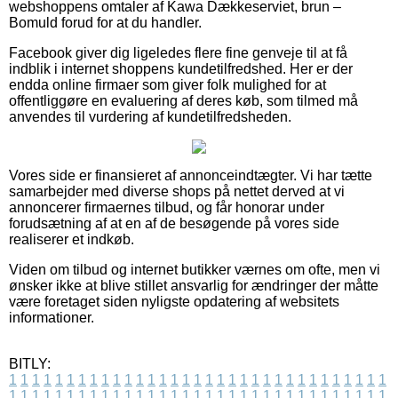
webshoppens omtaler af Kawa Dækkeserviet, brun –
Bomuld forud for at du handler.
Facebook giver dig ligeledes flere fine genveje til at få
indblik i internet shoppens kundetilfredshed. Her er der
endda online firmaer som giver folk mulighed for at
offentliggøre en evaluering af deres køb, som tilmed må
anvendes til vurdering af kundetilfredsheden.
Vores side er finansieret af annonceindtægter. Vi har tætte
samarbejder med diverse shops på nettet derved at vi
annoncerer firmaernes tilbud, og får honorar under
forudsætning af at en af de besøgende på vores side
realiserer et indkøb.
Viden om tilbud og internet butikker værnes om ofte, men vi
ønsker ikke at blive stillet ansvarlig for ændringer der måtte
være foretaget siden nyligste opdatering af websitets
informationer.
BITLY:
1
1
1
1
1
1
1
1
1
1
1
1
1
1
1
1
1
1
1
1
1
1
1
1
1
1
1
1
1
1
1
1
1
1
1
1
1
1
1
1
1
1
1
1
1
1
1
1
1
1
1
1
1
1
1
1
1
1
1
1
1
1
1
1
1
1