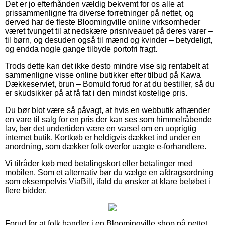
Det er jo efterhånden vældig bekvemt for os alle at
prissammenligne fra diverse forretninger på nettet, og
derved har de fleste Bloomingville online virksomheder
været tvunget til at nedskære prisniveauet på deres varer –
til børn, og desuden også til mænd og kvinder – betydeligt,
og endda nogle gange tilbyde portofri fragt.
Trods dette kan det ikke desto mindre vise sig rentabelt at
sammenligne visse online butikker efter tilbud på Kawa
Dækkeserviet, brun – Bomuld forud for at du bestiller, så du
er skudsikker på at få fat i den mindst kostelige pris.
Du bør blot være så påvagt, at hvis en webbutik afhænder
en vare til salg for en pris der kan ses som himmelråbende
lav, bør det undertiden være en varsel om en uoprigtig
internet butik. Kortkøb er heldigvis dækket ind under en
anordning, som dækker folk overfor uægte e-forhandlere.
Vi tilråder køb med betalingskort eller betalinger med
mobilen. Som et alternativ bør du vælge en afdragsordning
som eksempelvis ViaBill, ifald du ønsker at klare beløbet i
flere bidder.
Forud for at folk handler i en Bloomingville shop på nettet