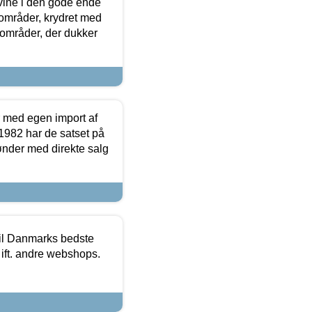
 vine i den gode ende
e områder, krydret med
 områder, der dukker
r med egen import af
i 1982 har de satset på
ønder med direkte salg
 til Danmarks bedste
 ift. andre webshops.