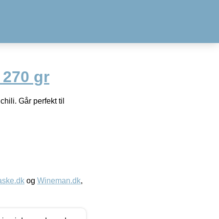
 270 gr
ili. Går perfekt til
aske.dk
og
Wineman.dk
,