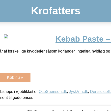
Krofatters
Kebab Paste –
af forskellige krydderier såsom koriander, ingefær, hvidløg og ch
Køb nu »
shops i øjeblikket er
OttoSuenson.dk
,
JyskVin.dk
,
Densidstefl
ment til gode priser.