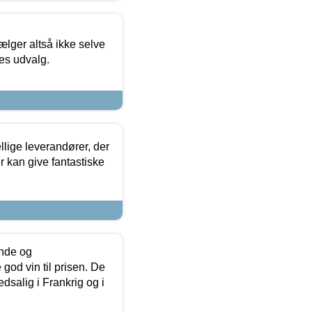
ælger altså ikke selve
res udvalg.
lige leverandører, der
r kan give fantastiske
unde og
od vin til prisen. De
dsalig i Frankrig og i