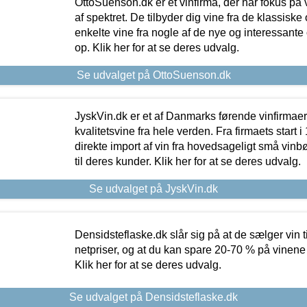
OttoSuenson.dk er et vinfirma, der har fokus på
af spektret. De tilbyder dig vine fra de klassisk
enkelte vine fra nogle af de nye og interessante
op. Klik her for at se deres udvalg.
Se udvalget på OttoSuenson.dk
JyskVin.dk er et af Danmarks førende vinfirmae
kvalitetsvine fra hele verden. Fra firmaets start 
direkte import af vin fra hovedsageligt små vinb
til deres kunder. Klik her for at se deres udvalg.
Se udvalget på JyskVin.dk
Densidsteflaske.dk slår sig på at de sælger vin
netpriser, og at du kan spare 20-70 % på vinene
Klik her for at se deres udvalg.
Se udvalget på Densidsteflaske.dk