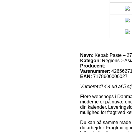
Navn:
Kebab Paste – 27
Kategori:
Regions > Asi
Producent:
Varenummer:
4265627
EAN:
7178600000027
Vurderet til
4.4
ud af 5 st
Flere webshops i Danmark
moderne er på nuværende 
din kalender. Leveringsfo
mulighed for fragt ved k
Du kan på samme måde afve
du arbejder. Fragtmuligh