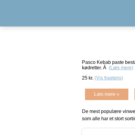
Pasco Kebab paste består 
kødretter. Â
(Læs mere)
25
kr.
(Vis fragtpris)
Læs mere »
De mest populære vinweb
som alle har et stort sorti