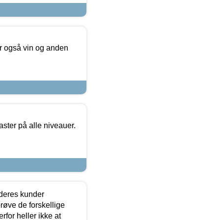
er også vin og anden
ster på alle niveauer.
 deres kunder
røve de forskellige
for heller ikke at