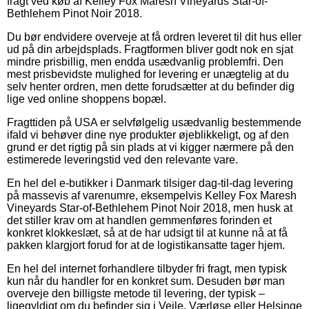
fragt ved køb af Kelley Fox Maresh Vineyards Star-of-
Bethlehem Pinot Noir 2018.
Du bør endvidere overveje at få ordren leveret til dit hus eller
ud på din arbejdsplads. Fragtformen bliver godt nok en sjat
mindre prisbillig, men endda usædvanlig problemfri. Den
mest prisbevidste mulighed for levering er unægtelig at du
selv henter ordren, men dette forudsætter at du befinder dig
lige ved online shoppens bopæl.
Fragttiden på USA er selvfølgelig usædvanlig bestemmende
ifald vi behøver dine nye produkter øjeblikkeligt, og af den
grund er det rigtig på sin plads at vi kigger nærmere på den
estimerede leveringstid ved den relevante vare.
En hel del e-butikker i Danmark tilsiger dag-til-dag levering
på massevis af varenumre, eksempelvis Kelley Fox Maresh
Vineyards Star-of-Bethlehem Pinot Noir 2018, men husk at
det stiller krav om at handlen gemmenføres forinden et
konkret klokkeslæt, så at de har udsigt til at kunne nå at få
pakken klargjort forud for at de logistikansatte tager hjem.
En hel del internet forhandlere tilbyder fri fragt, men typisk
kun når du handler for en konkret sum. Desuden bør man
overveje den billigste metode til levering, der typisk –
ligegyldigt om du befinder sig i Vejle, Værløse eller Helsinge