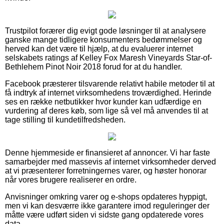
Trustpilot forærer dig evigt gode løsninger til at analysere
ganske mange tidligere konsumenters bedømmelser og
herved kan det være til hjælp, at du evaluerer internet
selskabets ratings af Kelley Fox Maresh Vineyards Star-of-
Bethlehem Pinot Noir 2018 forud for at du handler.
Facebook præsterer tilsvarende relativt habile metoder til at
få indtryk af internet virksomhedens troværdighed. Herinde
ses en række netbutikker hvor kunder kan udfærdige en
vurdering af deres køb, som lige så vel må anvendes til at
tage stilling til kundetilfredsheden.
Denne hjemmeside er finansieret af annoncer. Vi har faste
samarbejder med massevis af internet virksomheder derved
at vi præsenterer forretningernes varer, og høster honorar
når vores brugere realiserer en ordre.
Anvisninger omkring varer og e-shops opdateres hyppigt,
men vi kan desværre ikke garantere imod reguleringer der
måtte være udført siden vi sidste gang opdaterede vores
data.