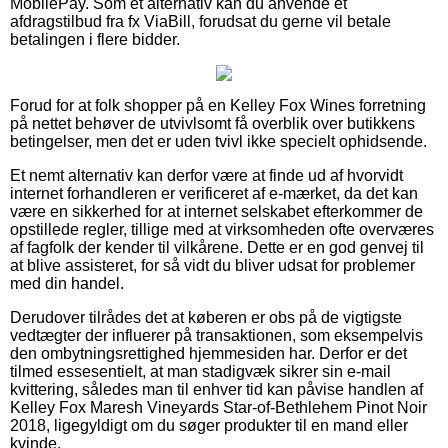
MobilePay. Som et alternativ kan du anvende et
afdragstilbud fra fx ViaBill, forudsat du gerne vil betale
betalingen i flere bidder.
Forud for at folk shopper på en Kelley Fox Wines forretning
på nettet behøver de utvivlsomt få overblik over butikkens
betingelser, men det er uden tvivl ikke specielt ophidsende.
Et nemt alternativ kan derfor være at finde ud af hvorvidt
internet forhandleren er verificeret af e-mærket, da det kan
være en sikkerhed for at internet selskabet efterkommer de
opstillede regler, tillige med at virksomheden ofte overværes
af fagfolk der kender til vilkårene. Dette er en god genvej til
at blive assisteret, for så vidt du bliver udsat for problemer
med din handel.
Derudover tilrådes det at køberen er obs på de vigtigste
vedtægter der influerer på transaktionen, som eksempelvis
den ombytningsrettighed hjemmesiden har. Derfor er det
tilmed essesentielt, at man stadigvæk sikrer sin e-mail
kvittering, således man til enhver tid kan påvise handlen af
Kelley Fox Maresh Vineyards Star-of-Bethlehem Pinot Noir
2018, ligegyldigt om du søger produkter til en mand eller
kvinde.