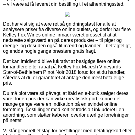
– vil være at få leveret din bestilling til et afhentningssted.
Det har vist sig at være ret så gnidningsløst for alle at
analysere priser fra diverse online outlets, og derfor har flere
Kelley Fox Wines online firmaer været presset til at at
nedsætte salgsværdien på deres produkter – til piger og
drenge, og desuden også til mænd og kvinder – betragteligt,
og endda nogle gange præstere gratis fragt.
Det kan imidlertid blive lukrativt at besigtige flere online
forhandlere efter rabat på Kelley Fox Maresh Vineyards
Star-of-Bethlehem Pinot Noir 2018 forud for at du handler,
således at du er garanteret at antage den mest betalelige
pris.
Du må blot være så påvagt, at ifald en e-butik sælger deres
varer for en pris der kan virke urealistisk god, kunne det
mange gange være en indikation på en svindel online
forretning. Bestillinger med kort er trods alt inkluderet i en
anordning, som støtter køberen overfor uærlige forretninger
på nettet.
Vi slår generelt et slag for bestillinger med betalingskort eller