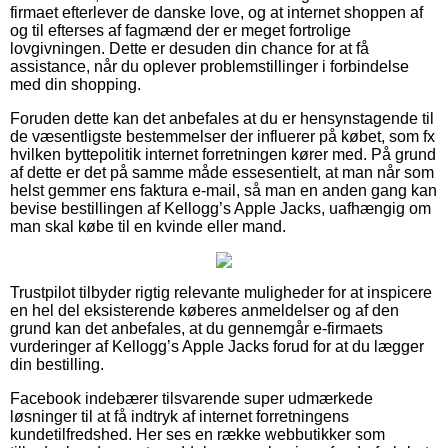
firmaet efterlever de danske love, og at internet shoppen af
og til efterses af fagmænd der er meget fortrolige
lovgivningen. Dette er desuden din chance for at få
assistance, når du oplever problemstillinger i forbindelse
med din shopping.
Foruden dette kan det anbefales at du er hensynstagende til
de væsentligste bestemmelser der influerer på købet, som fx
hvilken byttepolitik internet forretningen kører med. På grund
af dette er det på samme måde essesentielt, at man når som
helst gemmer ens faktura e-mail, så man en anden gang kan
bevise bestillingen af Kellogg’s Apple Jacks, uafhængig om
man skal købe til en kvinde eller mand.
Trustpilot tilbyder rigtig relevante muligheder for at inspicere
en hel del eksisterende køberes anmeldelser og af den
grund kan det anbefales, at du gennemgår e-firmaets
vurderinger af Kellogg’s Apple Jacks forud for at du lægger
din bestilling.
Facebook indebærer tilsvarende super udmærkede
løsninger til at få indtryk af internet forretningens
kundetilfredshed. Her ses en række webbutikker som