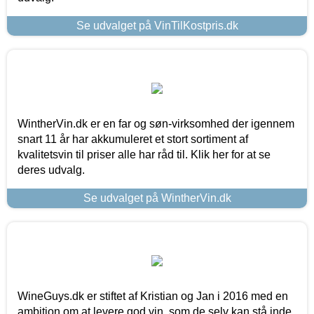
Se udvalget på VinTilKostpris.dk
WintherVin.dk er en far og søn-virksomhed der igennem
snart 11 år har akkumuleret et stort sortiment af
kvalitetsvin til priser alle har råd til. Klik her for at se
deres udvalg.
Se udvalget på WintherVin.dk
WineGuys.dk er stiftet af Kristian og Jan i 2016 med en
ambition om at levere god vin, som de selv kan stå inde