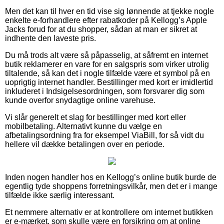
Men det kan til hver en tid vise sig lønnende at tjekke nogle
enkelte e-forhandlere efter rabatkoder på Kellogg’s Apple
Jacks forud for at du shopper, sådan at man er sikret at
indhente den laveste pris.
Du må trods alt være så påpasselig, at såfremt en internet
butik reklamerer en vare for en salgspris som virker utrolig
tiltalende, så kan det i nogle tilfælde være et symbol på en
uoprigtig internet handler. Bestillinger med kort er imidlertid
inkluderet i Indsigelsesordningen, som forsvarer dig som
kunde overfor snydagtige online varehuse.
Vi slår generelt et slag for bestillinger med kort eller
mobilbetaling. Alternativt kunne du vælge en
afbetalingsordning fra for eksempel ViaBill, for så vidt du
hellere vil dække betalingen over en periode.
Inden nogen handler hos en Kellogg’s online butik burde de
egentlig tyde shoppens forretningsvilkår, men det er i mange
tilfælde ikke særlig interessant.
Et nemmere alternativ er at kontrollere om internet butikken
er e-mærket, som skulle være en forsikring om at online