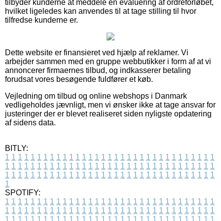
tilbyder kunderne at meddele en evaluering af ordreforløbet,
hvilket ligeledes kan anvendes til at tage stilling til hvor
tilfredse kunderne er.
Dette website er finansieret ved hjælp af reklamer. Vi
arbejder sammen med en gruppe webbutikker i form af at vi
annoncerer firmaernes tilbud, og indkasserer betaling
forudsat vores besøgende fuldfører et køb.
Vejledning om tilbud og online webshops i Danmark
vedligeholdes jævnligt, men vi ønsker ikke at tage ansvar for
justeringer der er blevet realiseret siden nyligste opdatering
af sidens data.
BITLY:
1
1
1
1
1
1
1
1
1
1
1
1
1
1
1
1
1
1
1
1
1
1
1
1
1
1
1
1
1
1
1
1
1
1
1
1
1
1
1
1
1
1
1
1
1
1
1
1
1
1
1
1
1
1
1
1
1
1
1
1
1
1
1
1
1
1
1
1
1
1
1
1
1
1
1
1
1
1
1
1
1
1
1
1
1
1
1
1
1
1
1
1
1
1
1
1
1
1
1
1
SPOTIFY:
1
1
1
1
1
1
1
1
1
1
1
1
1
1
1
1
1
1
1
1
1
1
1
1
1
1
1
1
1
1
1
1
1
1
1
1
1
1
1
1
1
1
1
1
1
1
1
1
1
1
1
1
1
1
1
1
1
1
1
1
1
1
1
1
1
1
1
1
1
1
1
1
1
1
1
1
1
1
1
1
1
1
1
1
1
1
1
1
1
1
1
1
1
1
1
1
1
1
1