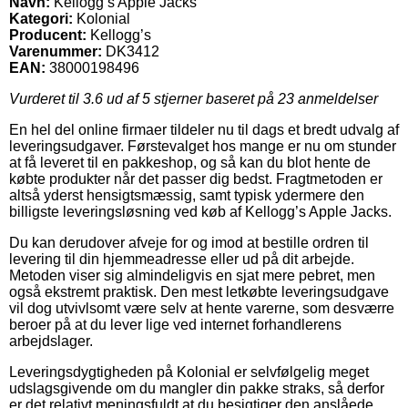
Navn:
Kellogg’s Apple Jacks
Kategori:
Kolonial
Producent:
Kellogg’s
Varenummer:
DK3412
EAN:
38000198496
Vurderet til
3.6
ud af 5 stjerner baseret på
23
anmeldelser
En hel del online firmaer tildeler nu til dags et bredt udvalg af
leveringsudgaver. Førstevalget hos mange er nu om stunder
at få leveret til en pakkeshop, og så kan du blot hente de
købte produkter når det passer dig bedst. Fragtmetoden er
altså yderst hensigtsmæssig, samt typisk ydermere den
billigste leveringsløsning ved køb af Kellogg’s Apple Jacks.
Du kan derudover afveje for og imod at bestille ordren til
levering til din hjemmeadresse eller ud på dit arbejde.
Metoden viser sig almindeligvis en sjat mere pebret, men
også ekstremt praktisk. Den mest letkøbte leveringsudgave
vil dog utvivlsomt være selv at hente varerne, som desværre
beroer på at du lever lige ved internet forhandlerens
arbejdslager.
Leveringsdygtigheden på Kolonial er selvfølgelig meget
udslagsgivende om du mangler din pakke straks, så derfor
er det relativt meningsfuldt at du besigtiger den anslåede