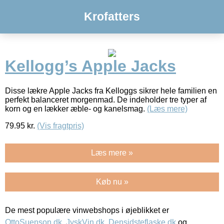
Krofatters
Kellogg’s Apple Jacks
Disse lækre Apple Jacks fra Kelloggs sikrer hele familien en
perfekt balanceret morgenmad. De indeholder tre typer af
korn og en lækker æble- og kanelsmag.
(Læs mere)
79.95
kr.
(Vis fragtpris)
Læs mere »
Køb nu »
De mest populære vinwebshops i øjeblikket er
OttoSuenson.dk
,
JyskVin.dk
,
Densidsteflaske.dk
og