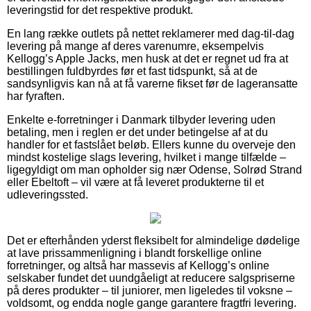
leveringstid for det respektive produkt.
En lang række outlets på nettet reklamerer med dag-til-dag
levering på mange af deres varenumre, eksempelvis
Kellogg’s Apple Jacks, men husk at det er regnet ud fra at
bestillingen fuldbyrdes før et fast tidspunkt, så at de
sandsynligvis kan nå at få varerne fikset før de lageransatte
har fyraften.
Enkelte e-forretninger i Danmark tilbyder levering uden
betaling, men i reglen er det under betingelse af at du
handler for et fastslået beløb. Ellers kunne du overveje den
mindst kostelige slags levering, hvilket i mange tilfælde –
ligegyldigt om man opholder sig nær Odense, Solrød Strand
eller Ebeltoft – vil være at få leveret produkterne til et
udleveringssted.
Det er efterhånden yderst fleksibelt for almindelige dødelige
at lave prissammenligning i blandt forskellige online
forretninger, og altså har massevis af Kellogg’s online
selskaber fundet det uundgåeligt at reducere salgspriserne
på deres produkter – til juniorer, men ligeledes til voksne –
voldsomt, og endda nogle gange garantere fragtfri levering.