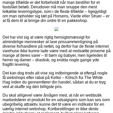
mange tilfælde er det forbeholdt når man bestiller for et
fastslået beløb. Derudover må man snuppe den mest
letkøbte leveringstype, som i de fleste tilfælde – ligegyldigt
om man opholder sig tæt på Horsens, Varde eller Struer – er
at få dem til at bringe din ordre til en pakkeshop.
Det har vist sig at være rigtig hensigtsmæssigt for
almindelige mennesker at lave prissammenligning på
diverse forhandlere på nettet, og derfor har de fleste internet
varehuse ikke kunne lade være med at nedsætte priserne på
mange af deres varer – til børn og babyer, men ligeledes til
herrer og damer – drastisk, og endda nogle gange yde
fragtfri levering.
Det kan dog trods alt vise sig indbringende at eftergå nogle
få webshops efter rabat på Keltoi – Kölsch fra The White
Hag inden du gennemfører din handel, sådan at du er tryg
ved at skaffe sig den billigste pris.
Du skal alligevel være årvågen med, at når en webbutik
markedsfører et produkt for en udsalgspris som kan ses som
ubegribelig attraktiv, kunne det tit være en indikator for en
uærlig internet webshop. Kortbestillinger er ikke desto