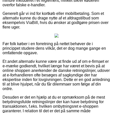
mindre inkluderet i et reglement, hvilket sikrer køberen
overfor falske e-handler.
Generelt går vi ind for kortkøb eller mobilbetaling. Som et
alternativ kunne du drage nytte af et afdragstilbud som
eksempelvis ViaBill, hvis du ønsker at godtgøre prisen over
flere uger.
Før folk køber i en forretning på nettet behøver de i
princippet studere dens vilkår, det er dog mange gange en
omfattende opgave.
Et andet alternativ kunne være at finde ud af om e-firmaet er
e-mærke godkendt, hvilket længe har været et bevis på at
online shoppen anerkender de danske retningslinjer, udover
at e-forhandleren ofte besøges af sagkyndige der har
ekspertise inden for lovgivningen. Dette er en god anledning
til at blive hjulpet, når du får dilemmaer som følge af din
ordre.
Desuden er det en hjælp at du er opmærksom på de mest
betydningsfulde retningslinjer der kan have betydning for
transaktionen, f.eks. hvilken ombytningsret e-shoppen
garanterer. I relation til det er det på samme måde