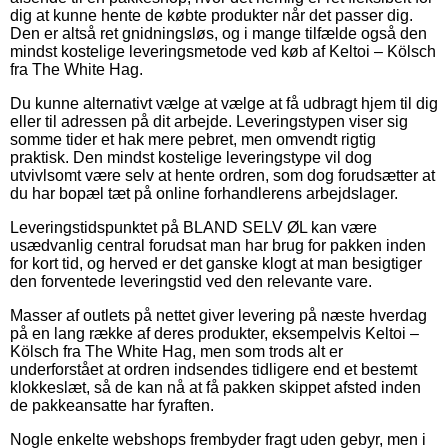
dig at kunne hente de købte produkter når det passer dig.
Den er altså ret gnidningsløs, og i mange tilfælde også den
mindst kostelige leveringsmetode ved køb af Keltoi – Kölsch
fra The White Hag.
Du kunne alternativt vælge at vælge at få udbragt hjem til dig
eller til adressen på dit arbejde. Leveringstypen viser sig
somme tider et hak mere pebret, men omvendt rigtig
praktisk. Den mindst kostelige leveringstype vil dog
utvivlsomt være selv at hente ordren, som dog forudsætter at
du har bopæl tæt på online forhandlerens arbejdslager.
Leveringstidspunktet på BLAND SELV ØL kan være
usædvanlig central forudsat man har brug for pakken inden
for kort tid, og herved er det ganske klogt at man besigtiger
den forventede leveringstid ved den relevante vare.
Masser af outlets på nettet giver levering på næste hverdag
på en lang række af deres produkter, eksempelvis Keltoi –
Kölsch fra The White Hag, men som trods alt er
underforstået at ordren indsendes tidligere end et bestemt
klokkeslæt, så de kan nå at få pakken skippet afsted inden
de pakkeansatte har fyraften.
Nogle enkelte webshops frembyder fragt uden gebyr, men i