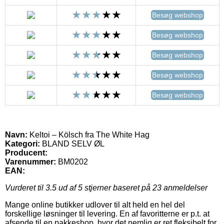
Besøg webshop
Besøg webshop
Besøg webshop
Besøg webshop
Besøg webshop
Navn:
Keltoi – Kölsch fra The White Hag
Kategori:
BLAND SELV ØL
Producent:
Varenummer:
BM0202
EAN:
Vurderet til
3.5
ud af 5 stjerner baseret på
23
anmeldelser
Mange online butikker udlover til alt held en hel del
forskellige løsninger til levering. En af favoritterne er p.t. at
afsende til en pakkeshop, hvor det nemlig er ret fleksibelt for