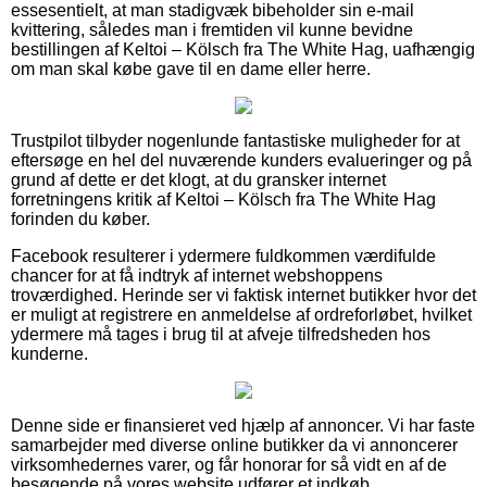
essesentielt, at man stadigvæk bibeholder sin e-mail
kvittering, således man i fremtiden vil kunne bevidne
bestillingen af Keltoi – Kölsch fra The White Hag, uafhængig
om man skal købe gave til en dame eller herre.
Trustpilot tilbyder nogenlunde fantastiske muligheder for at
eftersøge en hel del nuværende kunders evalueringer og på
grund af dette er det klogt, at du gransker internet
forretningens kritik af Keltoi – Kölsch fra The White Hag
forinden du køber.
Facebook resulterer i ydermere fuldkommen værdifulde
chancer for at få indtryk af internet webshoppens
troværdighed. Herinde ser vi faktisk internet butikker hvor det
er muligt at registrere en anmeldelse af ordreforløbet, hvilket
ydermere må tages i brug til at afveje tilfredsheden hos
kunderne.
Denne side er finansieret ved hjælp af annoncer. Vi har faste
samarbejder med diverse online butikker da vi annoncerer
virksomhedernes varer, og får honorar for så vidt en af de
besøgende på vores website udfører et indkøb.