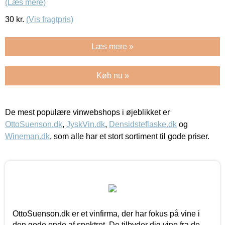
(Læs mere)
30
kr.
(Vis fragtpris)
Læs mere »
Køb nu »
De mest populære vinwebshops i øjeblikket er
OttoSuenson.dk
,
JyskVin.dk
,
Densidsteflaske.dk
og
Wineman.dk
, som alle har et stort sortiment til gode priser.
OttoSuenson.dk er et vinfirma, der har fokus på vine i
den gode ende af spektret. De tilbyder dig vine fra de