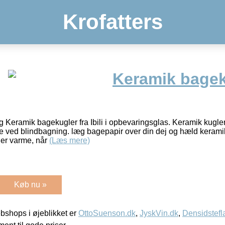
Krofatters
Keramik bagek
Keramik bagekugler fra Ibili i opbevaringsglas. Keramik kuglern
e ved blindbagning. læg bagepapir over din dej og hæld kerami
 er varme, når
(Læs mere)
Køb nu »
shops i øjeblikket er
OttoSuenson.dk
,
JyskVin.dk
,
Densidstefl