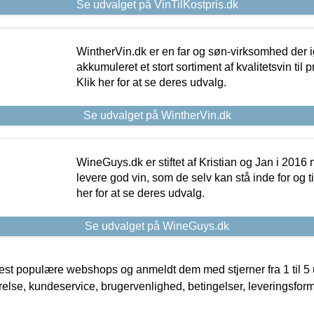
Se udvalget på VinTilKostpris.dk
WintherVin.dk er en far og søn-virksomhed der 
akkumuleret et stort sortiment af kvalitetsvin til pri
Klik her for at se deres udvalg.
Se udvalget på WintherVin.dk
WineGuys.dk er stiftet af Kristian og Jan i 2016
levere god vin, som de selv kan stå inde for og til
her for at se deres udvalg.
Se udvalget på WineGuys.dk
t populære webshops og anmeldt dem med stjerner fra 1 til 5 ud
rrelse, kundeservice, brugervenlighed, betingelser, leveringsfor