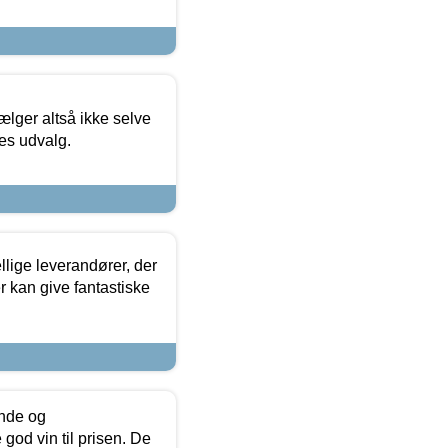
ælger altså ikke selve
res udvalg.
lige leverandører, der
r kan give fantastiske
unde og
od vin til prisen. De