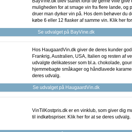
BayVine.dk blev startet fordi de gerne ville give
muligheden for at smage vin fra flere lande, og p
druer man dyrker vin på. Hos dem behøver du der
købe 6 eller 12 flasker af samme vin. Klik her fo
Se udvalget på BayVine.dk
Hos HaugaardVin.dk giver de deres kunder gode
Frankrig, Australien, USA, Italien og resten af v
udvalgte delikatesser som bl.a. chokolade, gourm
hjemmebagte småkager og håndlavede karameller
deres udvalg.
Se udvalget på HaugaardVin.dk
VinTilKostpris.dk er en vinklub, som giver dig m
til indkøbspriser. Klik her for at se deres udvalg.