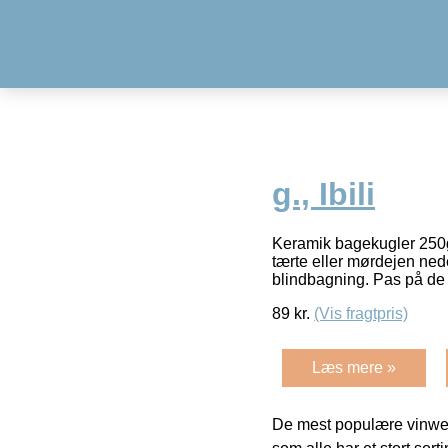
g., Ibili
Keramik bagekugler 250g 
tærte eller mørdejen ned
blindbagning. Pas på de
89
kr.
(Vis fragtpris)
Læs mere »
De mest populære vinweb