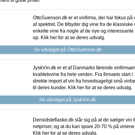
ment til gode priser.
OttoSuenson.dk er et vinfirma, der har fokus på
af spektret. De tilbyder dig vine fra de klassisk
enkelte vine fra nogle af de nye og interessante
op. Klik her for at se deres udvalg.
Se udvalget på OttoSuenson.dk
JyskVin.dk er et af Danmarks førende vinfirmae
kvalitetsvine fra hele verden. Fra firmaets start 
direkte import af vin fra hovedsageligt små vinb
til deres kunder. Klik her for at se deres udvalg.
Se udvalget på JyskVin.dk
Densidsteflaske.dk slår sig på at de sælger vin
netpriser, og at du kan spare 20-70 % på vinene
Klik her for at se deres udvalg.