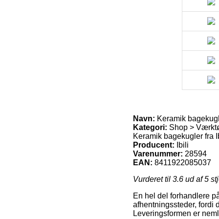
Navn:
Keramik bagekugler
Kategori:
Shop > Værktø
Keramik bagekugler fra Ib
Producent:
Ibili
Varenummer:
28594
EAN:
8411922085037
Vurderet til
3.6
ud af 5 st
En hel del forhandlere på
afhentningssteder, fordi d
Leveringsformen er nemli