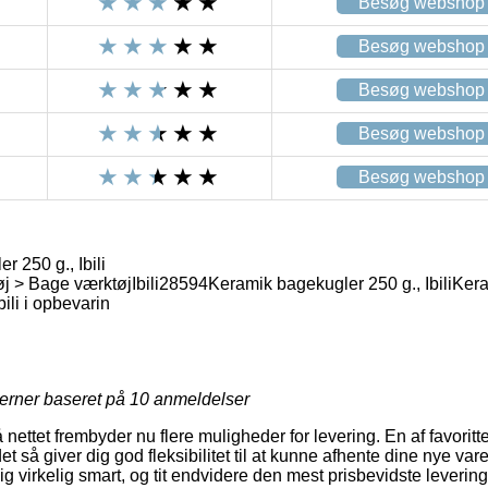
Besøg webshop
Besøg webshop
Besøg webshop
Besøg webshop
Besøg webshop
 250 g., Ibili
j > Bage værktøj
Ibili
28594
Keramik bagekugler 250 g., Ibili
Kera
ili i opbevarin
jerner baseret på
10
anmeldelser
 nettet frembyder nu flere muligheder for levering. En af favoritt
et så giver dig god fleksibilitet til at kunne afhente dine nye varer
g virkelig smart, og tit endvidere den mest prisbevidste leveri