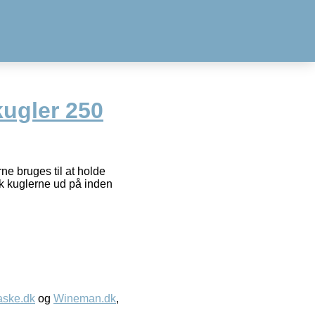
ugler 250
e bruges til at holde
k kuglerne ud på inden
aske.dk
og
Wineman.dk
,