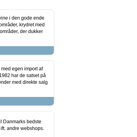
 vine i den gode ende
e områder, krydret med
 områder, der dukker
r med egen import af
i 1982 har de satset på
ønder med direkte salg
 til Danmarks bedste
 ift. andre webshops.