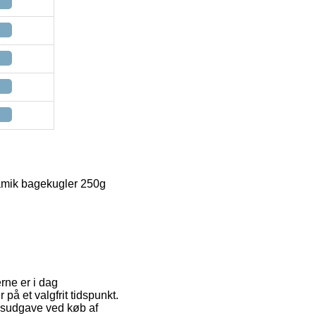
mik bagekugler 250g
erne er i dag
 på et valgfrit tidspunkt.
ngsudgave ved køb af