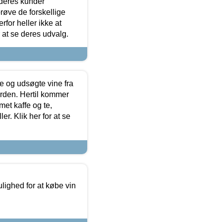
 deres kunder
røve de forskellige
for heller ikke at
r at se deres udvalg.
 og udsøgte vine fra
erden. Hertil kommer
et kaffe og te,
. Klik her for at se
ulighed for at købe vin