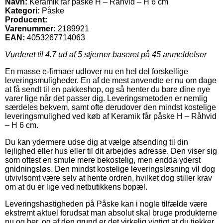
Navn:
Keramik får påske H – Råhvid – H 6 cm
Kategori:
Påske
Producent:
Varenummer:
2189921
EAN:
4053267714063
Vurderet til
4.7
ud af 5 stjerner baseret på
45
anmeldelser
En masse e-firmaer udlover nu en hel del forskellige
leveringsmuligheder. En af de mest anvendte er nu om dage
at få sendt til en pakkeshop, og så henter du bare dine nye
varer lige når det passer dig. Leveringsmetoden er nemlig
særdeles bekvem, samt ofte derudover den mindst kostelige
leveringsmulighed ved køb af Keramik får påske H – Råhvid
– H 6 cm.
Du kan ydermere udse dig at vælge afsending til din
lejlighed eller hus eller til dit arbejdes adresse. Den viser sig
som oftest en smule mere bekostelig, men endda yderst
gnidningsløs. Den mindst kostelige leveringsløsning vil dog
utvivlsomt være selv at hente ordren, hvilket dog stiller krav
om at du er lige ved netbutikkens bopæl.
Leveringshastigheden på Påske kan i nogle tilfælde være
ekstremt aktuel forudsat man absolut skal bruge produkterne
nu og her, og af den grund er det virkelig vigtigt at du tjekker