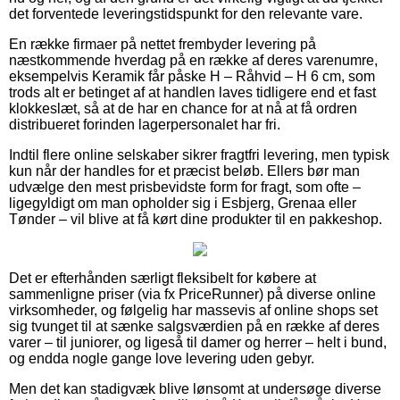
det forventede leveringstidspunkt for den relevante vare.
En række firmaer på nettet frembyder levering på
næstkommende hverdag på en række af deres varenumre,
eksempelvis Keramik får påske H – Råhvid – H 6 cm, som
trods alt er betinget af at handlen laves tidligere end et fast
klokkeslæt, så at de har en chance for at nå at få ordren
distribueret forinden lagerpersonalet har fri.
Indtil flere online selskaber sikrer fragtfri levering, men typisk
kun når der handles for et præcist beløb. Ellers bør man
udvælge den mest prisbevidste form for fragt, som ofte –
ligegyldigt om man opholder sig i Esbjerg, Grenaa eller
Tønder – vil blive at få kørt dine produkter til en pakkeshop.
Det er efterhånden særligt fleksibelt for købere at
sammenligne priser (via fx PriceRunner) på diverse online
virksomheder, og følgelig har massevis af online shops set
sig tvunget til at sænke salgsværdien på en række af deres
varer – til juniorer, og ligeså til damer og herrer – helt i bund,
og endda nogle gange love levering uden gebyr.
Men det kan stadigvæk blive lønsomt at undersøge diverse