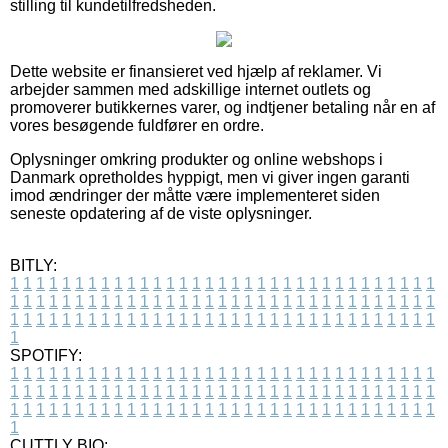
stilling til kundetilfredsheden.
Dette website er finansieret ved hjælp af reklamer. Vi
arbejder sammen med adskillige internet outlets og
promoverer butikkernes varer, og indtjener betaling når en af
vores besøgende fuldfører en ordre.
Oplysninger omkring produkter og online webshops i
Danmark opretholdes hyppigt, men vi giver ingen garanti
imod ændringer der måtte være implementeret siden
seneste opdatering af de viste oplysninger.
BITLY:
1
1
1
1
1
1
1
1
1
1
1
1
1
1
1
1
1
1
1
1
1
1
1
1
1
1
1
1
1
1
1
1
1
1
1
1
1
1
1
1
1
1
1
1
1
1
1
1
1
1
1
1
1
1
1
1
1
1
1
1
1
1
1
1
1
1
1
1
1
1
1
1
1
1
1
1
1
1
1
1
1
1
1
1
1
1
1
1
1
1
1
1
1
1
1
1
1
1
1
1
SPOTIFY:
1
1
1
1
1
1
1
1
1
1
1
1
1
1
1
1
1
1
1
1
1
1
1
1
1
1
1
1
1
1
1
1
1
1
1
1
1
1
1
1
1
1
1
1
1
1
1
1
1
1
1
1
1
1
1
1
1
1
1
1
1
1
1
1
1
1
1
1
1
1
1
1
1
1
1
1
1
1
1
1
1
1
1
1
1
1
1
1
1
1
1
1
1
1
1
1
1
1
1
1
CUTTLY BIO: