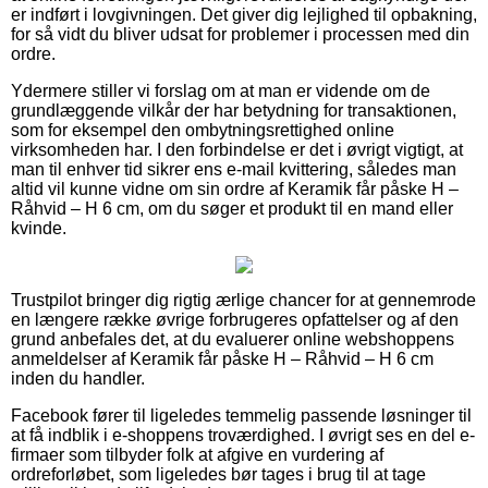
er indført i lovgivningen. Det giver dig lejlighed til opbakning,
for så vidt du bliver udsat for problemer i processen med din
ordre.
Ydermere stiller vi forslag om at man er vidende om de
grundlæggende vilkår der har betydning for transaktionen,
som for eksempel den ombytningsrettighed online
virksomheden har. I den forbindelse er det i øvrigt vigtigt, at
man til enhver tid sikrer ens e-mail kvittering, således man
altid vil kunne vidne om sin ordre af Keramik får påske H –
Råhvid – H 6 cm, om du søger et produkt til en mand eller
kvinde.
Trustpilot bringer dig rigtig ærlige chancer for at gennemrode
en længere række øvrige forbrugeres opfattelser og af den
grund anbefales det, at du evaluerer online webshoppens
anmeldelser af Keramik får påske H – Råhvid – H 6 cm
inden du handler.
Facebook fører til ligeledes temmelig passende løsninger til
at få indblik i e-shoppens troværdighed. I øvrigt ses en del e-
firmaer som tilbyder folk at afgive en vurdering af
ordreforløbet, som ligeledes bør tages i brug til at tage