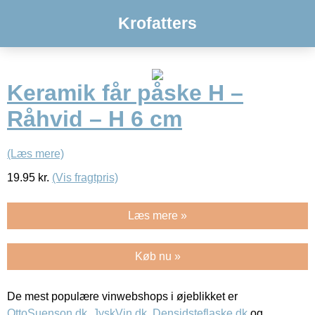
Krofatters
Keramik får påske H –
Råhvid – H 6 cm
(Læs mere)
19.95
kr.
(Vis fragtpris)
Læs mere »
Køb nu »
De mest populære vinwebshops i øjeblikket er
OttoSuenson.dk
,
JyskVin.dk
,
Densidsteflaske.dk
og