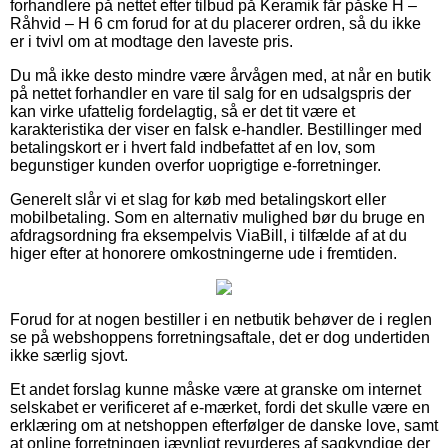
forhandlere på nettet efter tilbud på Keramik får påske H –
Råhvid – H 6 cm forud for at du placerer ordren, så du ikke
er i tvivl om at modtage den laveste pris.
Du må ikke desto mindre være årvågen med, at når en butik
på nettet forhandler en vare til salg for en udsalgspris der
kan virke ufattelig fordelagtig, så er det tit være et
karakteristika der viser en falsk e-handler. Bestillinger med
betalingskort er i hvert fald indbefattet af en lov, som
begunstiger kunden overfor uoprigtige e-forretninger.
Generelt slår vi et slag for køb med betalingskort eller
mobilbetaling. Som en alternativ mulighed bør du bruge en
afdragsordning fra eksempelvis ViaBill, i tilfælde af at du
higer efter at honorere omkostningerne ude i fremtiden.
Forud for at nogen bestiller i en netbutik behøver de i reglen
se på webshoppens forretningsaftale, det er dog undertiden
ikke særlig sjovt.
Et andet forslag kunne måske være at granske om internet
selskabet er verificeret af e-mærket, fordi det skulle være en
erklæring om at netshoppen efterfølger de danske love, samt
at online forretningen jævnligt revurderes af sagkyndige der