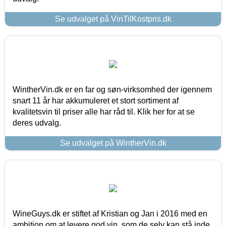
Se udvalget på VinTilKostpris.dk
WintherVin.dk er en far og søn-virksomhed der igennem
snart 11 år har akkumuleret et stort sortiment af
kvalitetsvin til priser alle har råd til. Klik her for at se
deres udvalg.
Se udvalget på WintherVin.dk
WineGuys.dk er stiftet af Kristian og Jan i 2016 med en
ambition om at levere god vin, som de selv kan stå inde