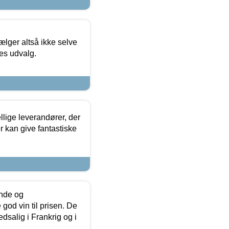
ælger altså ikke selve
res udvalg.
lige leverandører, der
r kan give fantastiske
unde og
od vin til prisen. De
dsalig i Frankrig og i