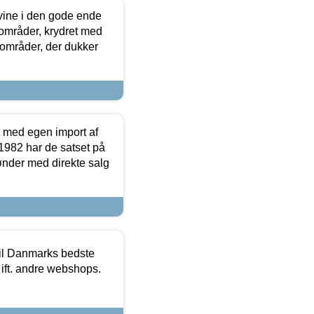
 vine i den gode ende
e områder, krydret med
 områder, der dukker
r med egen import af
i 1982 har de satset på
ønder med direkte salg
 til Danmarks bedste
 ift. andre webshops.