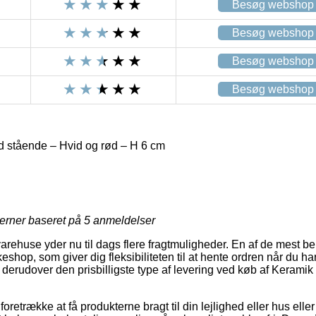
Besøg webshop
Besøg webshop
Besøg webshop
Besøg webshop
 stående – Hvid og rød – H 6 cm
jerner baseret på
5
anmeldelser
varehuse yder nu til dags flere fragtmuligheder. En af de mest b
keshop, som giver dig fleksibiliteten til at hente ordren når du har
erudover den prisbilligste type af levering ved køb af Kerami
trække at få produkterne bragt til din lejlighed eller hus eller 