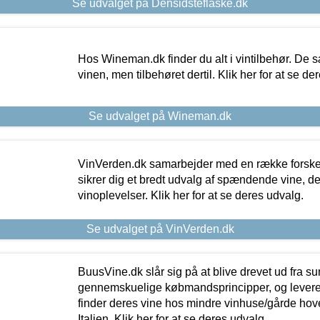
Se udvalget på Densidsteflaske.dk
Hos Wineman.dk finder du alt i vintilbehør. De s
vinen, men tilbehøret dertil. Klik her for at se de
Se udvalget på Wineman.dk
VinVerden.dk samarbejder med en række forskel
sikrer dig et bredt udvalg af spændende vine, de
vinoplevelser. Klik her for at se deres udvalg.
Se udvalget på VinVerden.dk
BuusVine.dk slår sig på at blive drevet ud fra s
gennemskuelige købmandsprincipper, og levere g
finder deres vine hos mindre vinhuse/gårde hove
Italien. Klik her for at se deres udvalg.