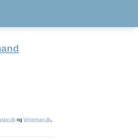
mand
aske.dk
og
Wineman.dk
,