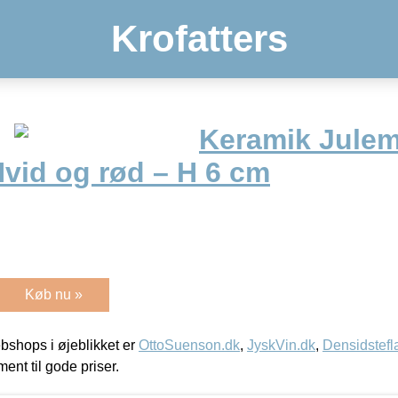
Krofatters
Keramik Jule
vid og rød – H 6 cm
Køb nu »
shops i øjeblikket er
OttoSuenson.dk
,
JyskVin.dk
,
Densidstefl
ment til gode priser.