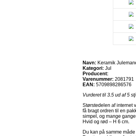
Navn:
Keramik Julemand
Kategori:
Jul
Producent:
Varenummer:
2081791
EAN:
5709898286576
Vurderet til
3.5
ud af 5 st
Størstedelen af internet 
få bragt ordren til en pak
simpel, og mange gange d
Hvid og rød – H 6 cm.
Du kan på samme måde fore