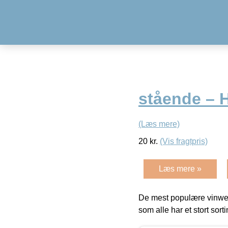
stående – H
(Læs mere)
20
kr.
(Vis fragtpris)
Læs mere »
De mest populære vinweb
som alle har et stort sorti