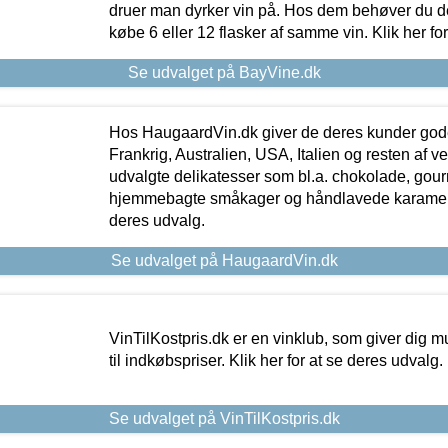
druer man dyrker vin på. Hos dem behøver du der
købe 6 eller 12 flasker af samme vin. Klik her fo
Se udvalget på BayVine.dk
Hos HaugaardVin.dk giver de deres kunder gode
Frankrig, Australien, USA, Italien og resten af v
udvalgte delikatesser som bl.a. chokolade, gourm
hjemmebagte småkager og håndlavede karameller
deres udvalg.
Se udvalget på HaugaardVin.dk
VinTilKostpris.dk er en vinklub, som giver dig m
til indkøbspriser. Klik her for at se deres udvalg.
Se udvalget på VinTilKostpris.dk