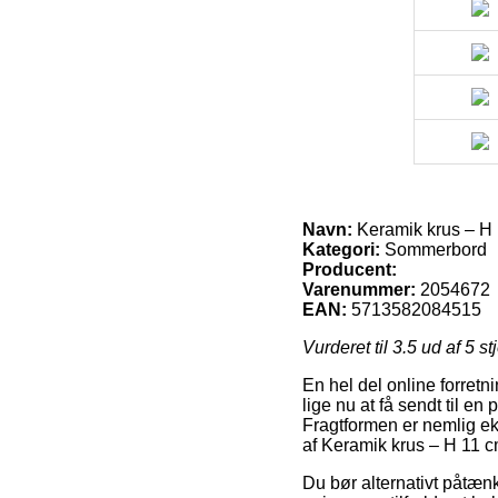
Navn:
Keramik krus – H 
Kategori:
Sommerbord
Producent:
Varenummer:
2054672
EAN:
5713582084515
Vurderet til
3.5
ud af 5 st
En hel del online forretni
lige nu at få sendt til e
Fragtformen er nemlig ek
af Keramik krus – H 11 c
Du bør alternativt påtænke