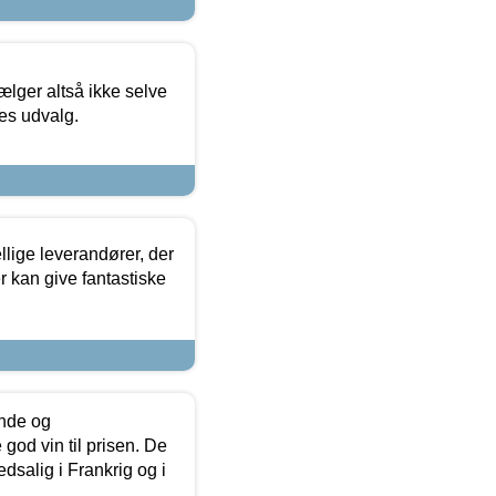
ælger altså ikke selve
res udvalg.
lige leverandører, der
r kan give fantastiske
unde og
od vin til prisen. De
dsalig i Frankrig og i