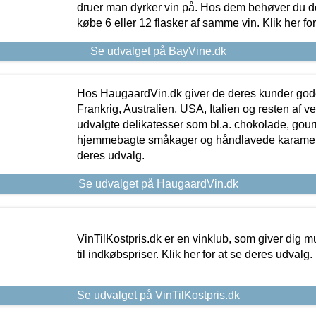
druer man dyrker vin på. Hos dem behøver du der
købe 6 eller 12 flasker af samme vin. Klik her fo
Se udvalget på BayVine.dk
Hos HaugaardVin.dk giver de deres kunder gode
Frankrig, Australien, USA, Italien og resten af v
udvalgte delikatesser som bl.a. chokolade, gourm
hjemmebagte småkager og håndlavede karameller
deres udvalg.
Se udvalget på HaugaardVin.dk
VinTilKostpris.dk er en vinklub, som giver dig m
til indkøbspriser. Klik her for at se deres udvalg.
Se udvalget på VinTilKostpris.dk