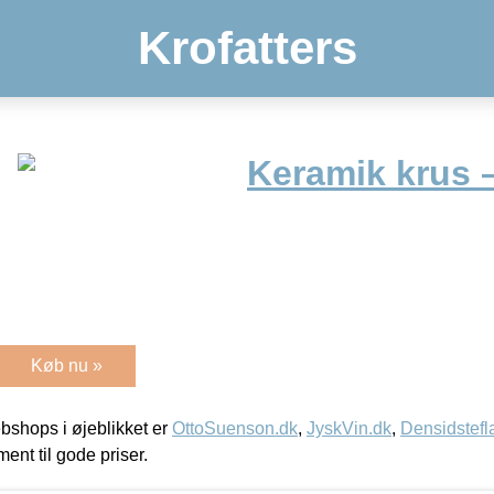
Krofatters
Keramik krus 
Køb nu »
shops i øjeblikket er
OttoSuenson.dk
,
JyskVin.dk
,
Densidstefl
ment til gode priser.