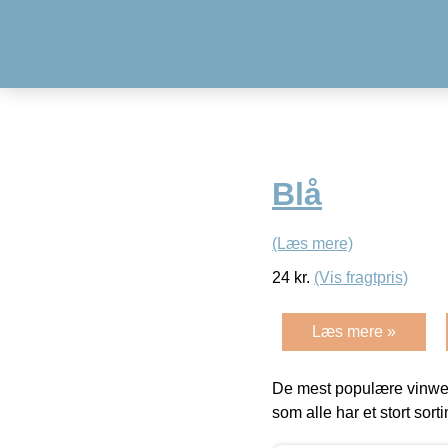
Blå
(Læs mere)
24
kr.
(Vis fragtpris)
Læs mere »
De mest populære vinweb
som alle har et stort sorti