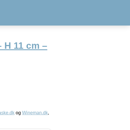
– H 11 cm –
aske.dk
og
Wineman.dk
,