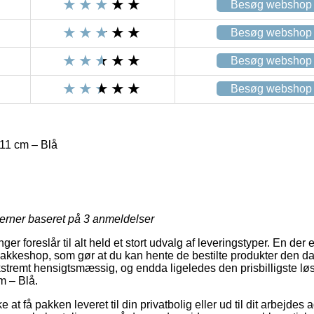
Besøg webshop
Besøg webshop
Besøg webshop
Besøg webshop
11 cm – Blå
jerner baseret på
3
anmeldelser
nger foreslår til alt held et stort udvalg af leveringstyper. En der
n pakkeshop, som gør at du kan hente de bestilte produkter den d
stremt hensigtsmæssig, og endda ligeledes den prisbilligste løs
m – Blå.
 at få pakken leveret til din privatbolig eller ud til dit arbejde