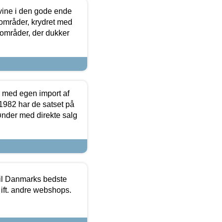
 vine i den gode ende
e områder, krydret med
 områder, der dukker
r med egen import af
i 1982 har de satset på
ønder med direkte salg
 til Danmarks bedste
 ift. andre webshops.