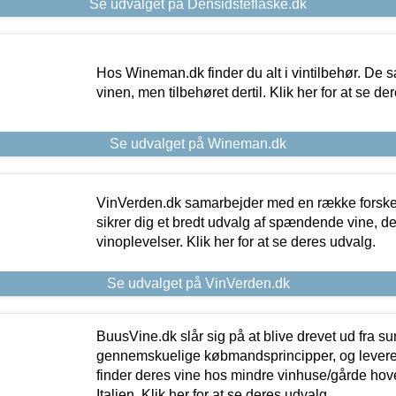
Se udvalget på Densidsteflaske.dk
Hos Wineman.dk finder du alt i vintilbehør. De s
vinen, men tilbehøret dertil. Klik her for at se de
Se udvalget på Wineman.dk
VinVerden.dk samarbejder med en række forskel
sikrer dig et bredt udvalg af spændende vine, de
vinoplevelser. Klik her for at se deres udvalg.
Se udvalget på VinVerden.dk
BuusVine.dk slår sig på at blive drevet ud fra s
gennemskuelige købmandsprincipper, og levere g
finder deres vine hos mindre vinhuse/gårde hove
Italien. Klik her for at se deres udvalg.