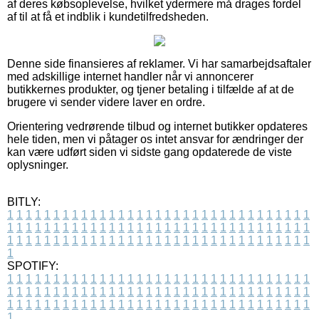
af deres købsoplevelse, hvilket ydermere må drages fordel
af til at få et indblik i kundetilfredsheden.
Denne side finansieres af reklamer. Vi har samarbejdsaftaler
med adskillige internet handler når vi annoncerer
butikkernes produkter, og tjener betaling i tilfælde af at de
brugere vi sender videre laver en ordre.
Orientering vedrørende tilbud og internet butikker opdateres
hele tiden, men vi påtager os intet ansvar for ændringer der
kan være udført siden vi sidste gang opdaterede de viste
oplysninger.
BITLY:
1
1
1
1
1
1
1
1
1
1
1
1
1
1
1
1
1
1
1
1
1
1
1
1
1
1
1
1
1
1
1
1
1
1
1
1
1
1
1
1
1
1
1
1
1
1
1
1
1
1
1
1
1
1
1
1
1
1
1
1
1
1
1
1
1
1
1
1
1
1
1
1
1
1
1
1
1
1
1
1
1
1
1
1
1
1
1
1
1
1
1
1
1
1
1
1
1
1
1
1
SPOTIFY:
1
1
1
1
1
1
1
1
1
1
1
1
1
1
1
1
1
1
1
1
1
1
1
1
1
1
1
1
1
1
1
1
1
1
1
1
1
1
1
1
1
1
1
1
1
1
1
1
1
1
1
1
1
1
1
1
1
1
1
1
1
1
1
1
1
1
1
1
1
1
1
1
1
1
1
1
1
1
1
1
1
1
1
1
1
1
1
1
1
1
1
1
1
1
1
1
1
1
1
1