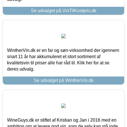
Se udvalget på VinTilKostpris.dk
WintherVin.dk er en far og søn-virksomhed der igennem
snart 11 år har akkumuleret et stort sortiment af
kvalitetsvin til priser alle har råd til. Klik her for at se
deres udvalg.
Se udvalget på WintherVin.dk
WineGuys.dk er stiftet af Kristian og Jan i 2016 med en
ambition om at levere god vin, som de selv kan stå inde