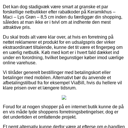
Det kan dog stadigvæk være smart at granske et par
forskellige netbutikker efter rabatkoder på Keramikhus –
Maci – Lys Grøn – 8,5 cm inden du færdiggør din shopping,
således at man ikke er i tvivl om at indhente den mest
attraktive pris.
Du skal trods alt være klar over, at hvis en forretning på
nettet reklamerer et produkt for en udsalgspris der virker
ekstraordinært tiltalende, kunne det tit være et fingerpeg om
en uærlig netbutik. Køb med kort er i hvert fald dækket ind
under en forordning, hvilket begunstiger køber imod uærlige
online varehuse.
Vi tilråder generelt bestillinger med betalingskort eller
betalinger med mobilen. Alternativt bør du anvende et
afbetalingstilbud fra for eksempel ViaBill, hvis du hellere vil
klare prisen over et længere tidsrum.
Forud for at nogen shopper på en internet butik kunne de på
en vis måde tyde shoppens forretningsbetingelser, dog er
det undertiden et omfattende projekt.
Et nemt alternativ kunne derfor være at efterse om e-handlen