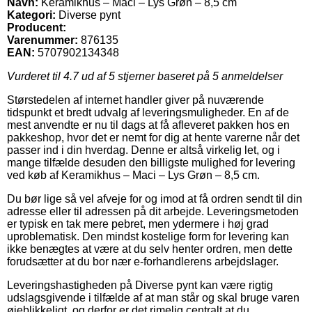
Navn:
Keramikhus – Maci – Lys Grøn – 8,5 cm
Kategori:
Diverse pynt
Producent:
Varenummer:
876135
EAN:
5707902134348
Vurderet til
4.7
ud af 5 stjerner baseret på
5
anmeldelser
Størstedelen af internet handler giver på nuværende
tidspunkt et bredt udvalg af leveringsmuligheder. En af de
mest anvendte er nu til dags at få afleveret pakken hos en
pakkeshop, hvor det er nemt for dig at hente varerne når det
passer ind i din hverdag. Denne er altså virkelig let, og i
mange tilfælde desuden den billigste mulighed for levering
ved køb af Keramikhus – Maci – Lys Grøn – 8,5 cm.
Du bør lige så vel afveje for og imod at få ordren sendt til din
adresse eller til adressen på dit arbejde. Leveringsmetoden
er typisk en tak mere pebret, men ydermere i høj grad
uproblematisk. Den mindst kostelige form for levering kan
ikke benægtes at være at du selv henter ordren, men dette
forudsætter at du bor nær e-forhandlerens arbejdslager.
Leveringshastigheden på Diverse pynt kan være rigtig
udslagsgivende i tilfælde af at man står og skal bruge varen
øjeblikkeligt, og derfor er det rimelig centralt at du