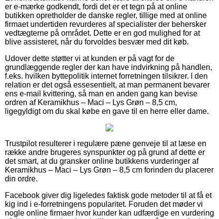
er e-mærke godkendt, fordi det er et tegn på at online
butikken opretholder de danske regler, tillige med at online
firmaet undertiden revurderes af specialister der behersker
vedtægterne på området. Dette er en god mulighed for at
blive assisteret, når du forvoldes besvær med dit køb.
Udover dette støtter vi at kunden er på vagt for de
grundlæggende regler der kan have indvirkning på handlen,
f.eks. hvilken byttepolitik internet forretningen tilsikrer. I den
relation er det også essesentielt, at man permanent bevarer
ens e-mail kvittering, så man en anden gang kan bevise
ordren af Keramikhus – Maci – Lys Grøn – 8,5 cm,
ligegyldigt om du skal købe en gave til en herre eller dame.
Trustpilot resulterer i regulære pæne genveje til at læse en
række andre brugeres synspunkter og på grund af dette er
det smart, at du gransker online butikkens vurderinger af
Keramikhus – Maci – Lys Grøn – 8,5 cm forinden du placerer
din ordre.
Facebook giver dig ligeledes faktisk gode metoder til at få et
kig ind i e-forretningens popularitet. Foruden det møder vi
nogle online firmaer hvor kunder kan udfærdige en vurdering