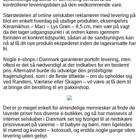
kontrollerer leveringstiden på den vedkommende vare.
Størstedelen af online selskaber reklamerer med levering på
blot en enkelt hverdag på utallige produkter, eksempelvis
Keramikhus – Maci – Lys Grøn – 8,5 cm, men vær på vagt
da det tager udgangspunkt i at ordren køres igennem
forinden et konkret tidspunkt, sådan at de sandsynligvis kan
nå at få dit nye produkt ekspederet inden de lageransatte har
fri.
Nogle e-shops i Danmark garanterer portofri levering, men
oftest er det så nødvendigt at der indkøbes for en bestemt
pris. Alternativt burde du udvælge den prisbilligste
fragtmulighed, som i de fleste tilfælde – om du opholder sig
ved Randers, Værløse eller Skagen – vil være at få dem til
at bringe din bestilling til en pakkeshop.
Det er jo meget enkelt for almindelige mennesker at finde de
laveste priser hos diverse e-butikker, og så har massevis af
internet selskaber i Danmark set sig tvunget til at nedskære
prisniveauet på varerne – til babyer og børn, men ligeledes
til mænd og kvinder – kolossalt, og endda nogle gange sikre
levering uden gebyr.