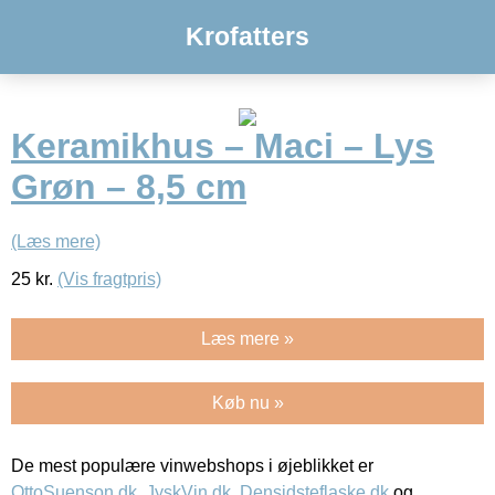
Krofatters
Keramikhus – Maci – Lys
Grøn – 8,5 cm
(Læs mere)
25
kr.
(Vis fragtpris)
Læs mere »
Køb nu »
De mest populære vinwebshops i øjeblikket er
OttoSuenson.dk
,
JyskVin.dk
,
Densidsteflaske.dk
og